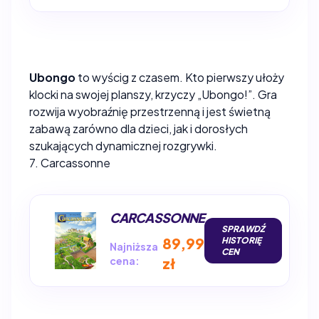
Ubongo
to wyścig z czasem. Kto pierwszy ułoży
klocki na swojej planszy, krzyczy „Ubongo!”. Gra
rozwija wyobraźnię przestrzenną i jest świetną
zabawą zarówno dla dzieci, jak i dorosłych
szukających dynamicznej rozgrywki.
7. Carcassonne
CARCASSONNE
SPRAWDŹ
89,99
HISTORIĘ
Najniższa
CEN
cena:
zł