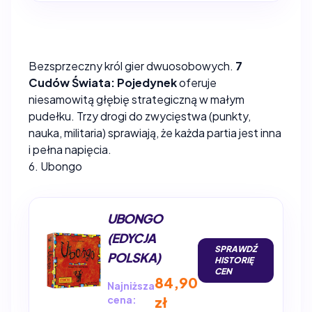
Bezsprzeczny król gier dwuosobowych.
7
Cudów Świata: Pojedynek
oferuje
niesamowitą głębię strategiczną w małym
pudełku. Trzy drogi do zwycięstwa (punkty,
nauka, militaria) sprawiają, że każda partia jest inna
i pełna napięcia.
6. Ubongo
UBONGO
(EDYCJA
SPRAWDŹ
POLSKA)
HISTORIĘ
CEN
84,90
Najniższa
cena:
zł