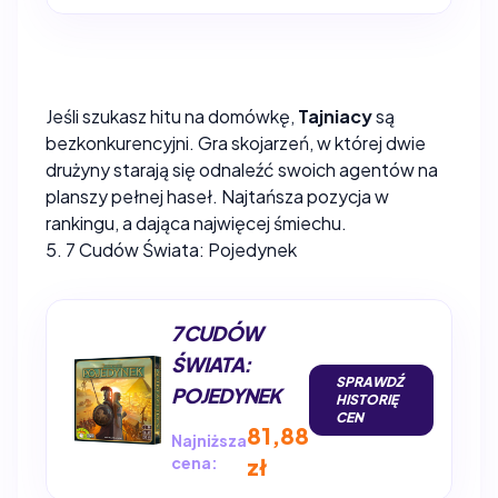
Jeśli szukasz hitu na domówkę,
Tajniacy
są
bezkonkurencyjni. Gra skojarzeń, w której dwie
drużyny starają się odnaleźć swoich agentów na
planszy pełnej haseł. Najtańsza pozycja w
rankingu, a dająca najwięcej śmiechu.
5. 7 Cudów Świata: Pojedynek
7 CUDÓW
ŚWIATA:
SPRAWDŹ
POJEDYNEK
HISTORIĘ
CEN
81,88
Najniższa
cena:
zł