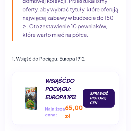
domowej kolekcji. Przeszukaliśmy
oferty, aby wybrać tytuły, które oferują
najwięcej zabawy w budżecie do 150
zł. Oto zestawienie 10 pewniaków,
które warto mieć na półce.
1. Wsiąść do Pociągu: Europa 1912
WSIĄŚĆ DO
POCIĄGU:
SPRAWDŹ
EUROPA 1912
HISTORIĘ
CEN
65,00
Najniższa
cena:
zł