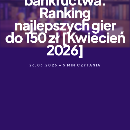
Ranking
najlepszych gier
do 150 zł [Kwiecień
2026]
26.03.2026 • 5 MIN CZYTANIA