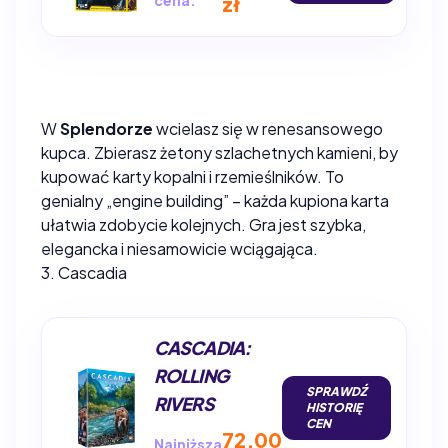
cena:
zł
W
Splendorze
wcielasz się w renesansowego
kupca. Zbierasz żetony szlachetnych kamieni, by
kupować karty kopalni i rzemieślników. To
genialny „engine building” – każda kupiona karta
ułatwia zdobycie kolejnych. Gra jest szybka,
elegancka i niesamowicie wciągająca.
3. Cascadia
CASCADIA:
ROLLING
SPRAWDŹ
RIVERS
HISTORIĘ
CEN
72,00
Najniższa