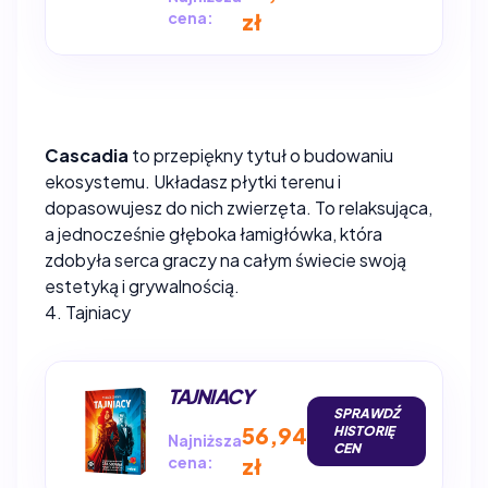
cena:
zł
Cascadia
to przepiękny tytuł o budowaniu
ekosystemu. Układasz płytki terenu i
dopasowujesz do nich zwierzęta. To relaksująca,
a jednocześnie głęboka łamigłówka, która
zdobyła serca graczy na całym świecie swoją
estetyką i grywalnością.
4. Tajniacy
TAJNIACY
SPRAWDŹ
56,94
HISTORIĘ
Najniższa
CEN
cena:
zł