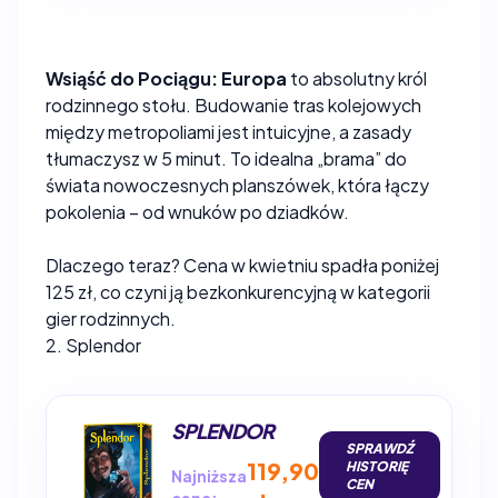
Wsiąść do Pociągu: Europa
to absolutny król
rodzinnego stołu. Budowanie tras kolejowych
między metropoliami jest intuicyjne, a zasady
tłumaczysz w 5 minut. To idealna „brama” do
świata nowoczesnych planszówek, która łączy
pokolenia – od wnuków po dziadków.
Dlaczego teraz? Cena w kwietniu spadła poniżej
125 zł, co czyni ją bezkonkurencyjną w kategorii
gier rodzinnych.
2. Splendor
SPLENDOR
SPRAWDŹ
119,90
HISTORIĘ
Najniższa
CEN