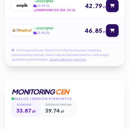
DOSTĘPNY
42.79
10.99 ZŁ
zł
DARMOWA OD 250.00 ZŁ
DOSTĘPNY
46.85
zł
13.90 ZŁ
Informacja rynkowa: Serwis PromoPlanszówki.pl jest niezależną
porównywarką cenową. Zakup odbywa się bezpośrednio u wybranego
sprzedawcy partnerskiego.
Zasady zakupów i zwrotów
.
MONITORING
CEN
ANALIZA TRENDÓW RYNKOWYCH
30 DNI MIN.
ŚREDNIA RYNKOWA
33.87
39.74
zł
zł