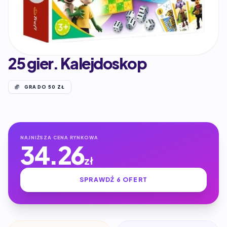
25 gier. Kalejdoskop
GRA DO 50 ZŁ
NAJNIŻSZA CENA RYNKOWA
34.26
zł
SPRAWDŹ 6 OFERT