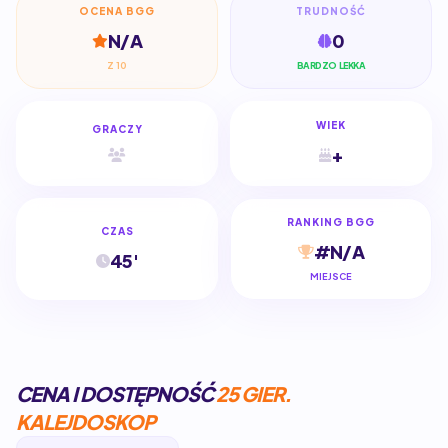
OCENA BGG
TRUDNOŚĆ
N/A
0
Z 10
BARDZO LEKKA
WIEK
GRACZY
+
RANKING BGG
CZAS
#N/A
45'
MIEJSCE
CENA I DOSTĘPNOŚĆ
25 GIER.
KALEJDOSKOP