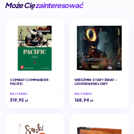
Może Cię
zainteresować
COMBAT COMMANDER:
WIEDŹMIN: STARY ŚWIAT -
PACIFIC
LEGENDARNE ŁOWY
NAJTANIEJ
NAJTANIEJ
319,95
168,94
zł
zł