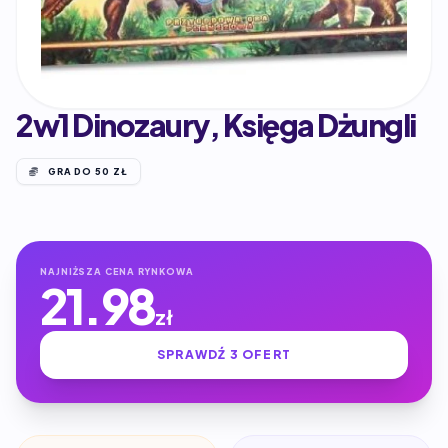
2w1 Dinozaury, Księga Dżungli
GRA DO 50 ZŁ
NAJNIŻSZA CENA RYNKOWA
21.98
zł
SPRAWDŹ 3 OFERT