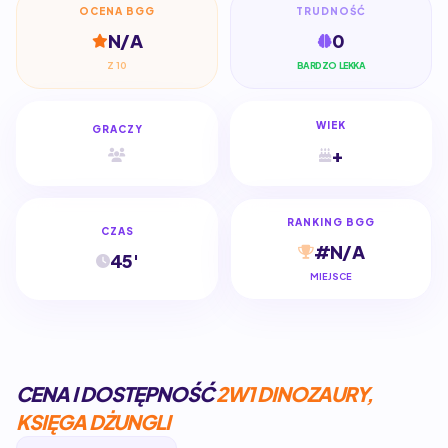
OCENA BGG
TRUDNOŚĆ
N/A
0
Z 10
BARDZO LEKKA
WIEK
GRACZY
+
RANKING BGG
CZAS
#N/A
45'
MIEJSCE
CENA I DOSTĘPNOŚĆ
2W1 DINOZAURY,
KSIĘGA DŻUNGLI