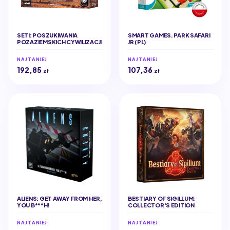
SETI: POSZUKIWANIA
SMART GAMES. PARK SAFARI
POZAZIEMSKICH CYWILIZACJI
JR (PL)
NAJTANIEJ
NAJTANIEJ
192,85
107,36
zł
zł
ALIENS: GET AWAY FROM HER,
BESTIARY OF SIGILLUM:
YOU B***H!
COLLECTOR'S EDITION
NAJTANIEJ
NAJTANIEJ