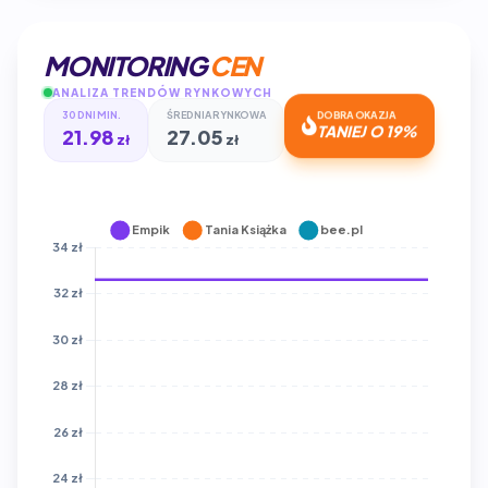
MONITORING
CEN
ANALIZA TRENDÓW RYNKOWYCH
30 DNI MIN.
ŚREDNIA RYNKOWA
DOBRA OKAZJA
21.98
27.05
TANIEJ O 19%
zł
zł