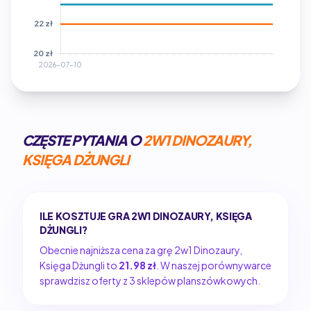
CZĘSTE PYTANIA O
2W1 DINOZAURY,
KSIĘGA DŻUNGLI
ILE KOSZTUJE GRA 2W1 DINOZAURY, KSIĘGA
DŻUNGLI?
Obecnie najniższa cena za grę 2w1 Dinozaury,
Księga Dżungli to
21.98 zł
. W naszej porównywarce
sprawdzisz oferty z 3 sklepów planszówkowych.