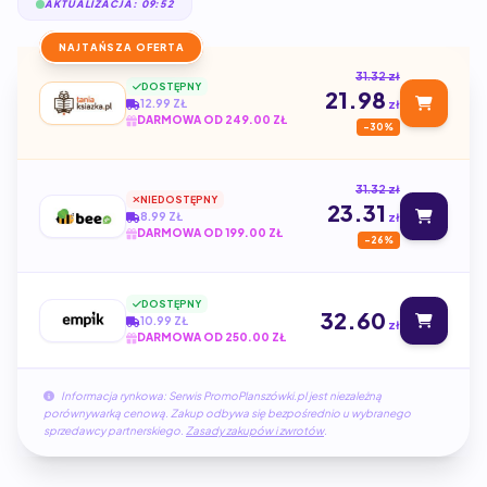
AKTUALIZACJA: 09:52
NAJTAŃSZA OFERTA
31.32 zł
DOSTĘPNY
21.98
12.99 ZŁ
zł
DARMOWA OD 249.00 ZŁ
-30%
31.32 zł
NIEDOSTĘPNY
23.31
8.99 ZŁ
zł
DARMOWA OD 199.00 ZŁ
-26%
DOSTĘPNY
32.60
10.99 ZŁ
zł
DARMOWA OD 250.00 ZŁ
Informacja rynkowa: Serwis PromoPlanszówki.pl jest niezależną
porównywarką cenową. Zakup odbywa się bezpośrednio u wybranego
sprzedawcy partnerskiego.
Zasady zakupów i zwrotów
.