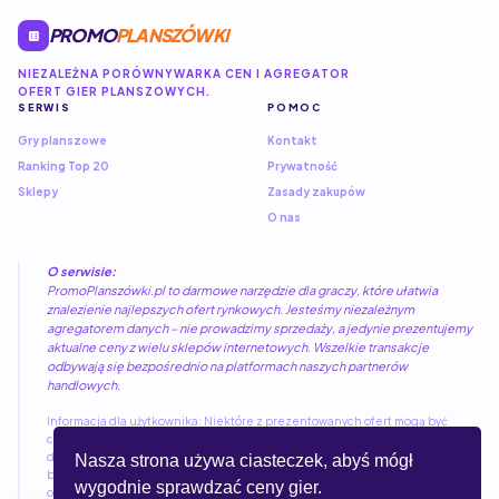
PROMO
PLANSZÓWKI
NIEZALEŻNA PORÓWNYWARKA CEN I AGREGATOR
OFERT GIER PLANSZOWYCH.
SERWIS
POMOC
Gry planszowe
Kontakt
Ranking Top 20
Prywatność
Sklepy
Zasady zakupów
O nas
O serwisie:
PromoPlanszówki.pl to darmowe narzędzie dla graczy, które ułatwia
znalezienie najlepszych ofert rynkowych. Jesteśmy niezależnym
agregatorem danych – nie prowadzimy sprzedaży, a jedynie prezentujemy
aktualne ceny z wielu sklepów internetowych. Wszelkie transakcje
odbywają się bezpośrednio na platformach naszych partnerów
handlowych.
Informacja dla użytkownika: Niektóre z prezentowanych ofert mogą być
częścią programów partnerskich. Kliknięcie w link nie wiąże się z żadnymi
dodatkowymi kosztami dla kupującego, a pozwala nam utrzymywać i rozwijać
Nasza strona używa ciasteczek, abyś mógł
bazę danych bez konieczności wyświetlania reklam. Jako partner Amazon
wygodnie sprawdzać ceny gier.
oraz innych sieci handlowych, dostarczamy rzetelne porównania ofert