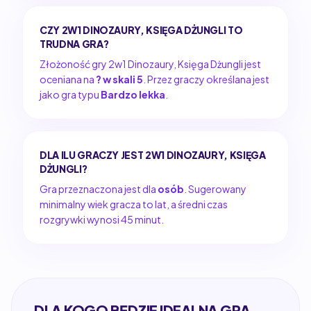
CZY 2W1 DINOZAURY, KSIĘGA DŻUNGLI TO
TRUDNA GRA?
Złożoność gry 2w1 Dinozaury, Księga Dżungli jest
oceniana na
? w skali 5
. Przez graczy określana jest
jako gra typu
Bardzo lekka
.
DLA ILU GRACZY JEST 2W1 DINOZAURY, KSIĘGA
DŻUNGLI?
Gra przeznaczona jest dla
osób
. Sugerowany
minimalny wiek gracza to lat, a średni czas
rozgrywki wynosi 45 minut.
DLA KOGO BĘDZIE IDEALNA GRA