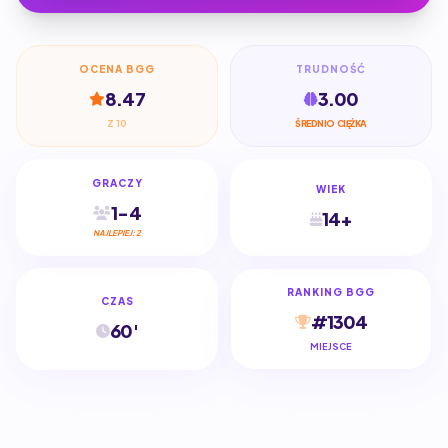
OCENA BGG
TRUDNOŚĆ
8.47
3.00
Z 10
ŚREDNIO CIĘŻKA
GRACZY
WIEK
1-4
14+
NAJLEPIEJ: 2
RANKING BGG
CZAS
#1304
60'
MIEJSCE