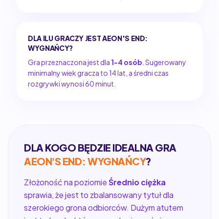
DLA ILU GRACZY JEST AEON'S END:
WYGNAŃCY?
Gra przeznaczona jest dla
1-4 osób
. Sugerowany
minimalny wiek gracza to 14 lat, a średni czas
rozgrywki wynosi 60 minut.
DLA KOGO BĘDZIE IDEALNA GRA
AEON'S END: WYGNAŃCY
?
Złożoność na poziomie
Średnio ciężka
sprawia, że jest to zbalansowany tytuł dla
szerokiego grona odbiorców. Dużym atutem