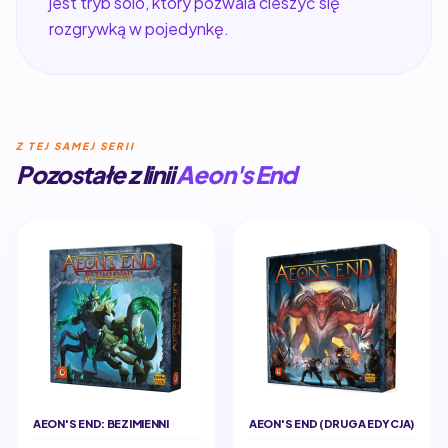
jest tryb solo, który pozwala cieszyć się
rozgrywką w pojedynkę.
Z TEJ SAMEJ SERII
Pozostałe z linii
Aeon's End
AEON'S END: BEZIMIENNI
AEON'S END (DRUGA EDYCJA)