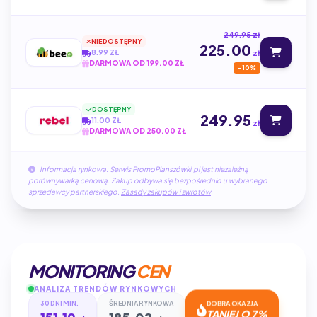
249.95 zł
NIEDOSTĘPNY
225.00
8.99 ZŁ
zł
DARMOWA OD 199.00 ZŁ
-10%
DOSTĘPNY
249.95
11.00 ZŁ
zł
DARMOWA OD 250.00 ZŁ
Informacja rynkowa: Serwis PromoPlanszówki.pl jest niezależną
porównywarką cenową. Zakup odbywa się bezpośrednio u wybranego
sprzedawcy partnerskiego.
Zasady zakupów i zwrotów
.
MONITORING
CEN
ANALIZA TRENDÓW RYNKOWYCH
30 DNI MIN.
ŚREDNIA RYNKOWA
DOBRA OKAZJA
TANIEJ O 7%