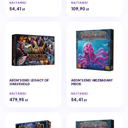
NAJTANIEJ
NAJTANIEJ
54,41
109,90
zł
zł
AEON'S END: LEGACY OF
AEON'S END: NIEZBADANY
GRAVEHOLD
MROK
NAJTANIEJ
NAJTANIEJ
479,95
54,41
zł
zł