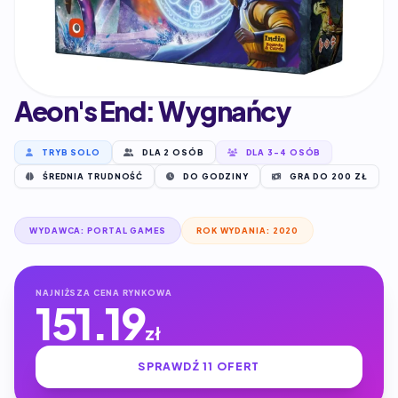
Aeon's End: Wygnańcy
TRYB SOLO
DLA 2 OSÓB
DLA 3-4 OSÓB
ŚREDNIA TRUDNOŚĆ
DO GODZINY
GRA DO 200 ZŁ
WYDAWCA: PORTAL GAMES
ROK WYDANIA: 2020
NAJNIŻSZA CENA RYNKOWA
151.19
zł
SPRAWDŹ 11 OFERT