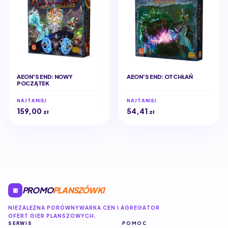
AEON'S END: NOWY
AEON'S END: OTCHŁAŃ
POCZĄTEK
NAJTANIEJ
NAJTANIEJ
159,00
54,41
zł
zł
PROMO
PLANSZÓWKI
NIEZALEŻNA PORÓWNYWARKA CEN I AGREGATOR
OFERT GIER PLANSZOWYCH.
SERWIS
POMOC