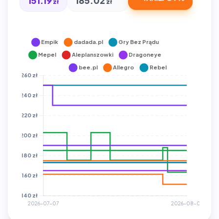
151.19
185.02
zł
zł