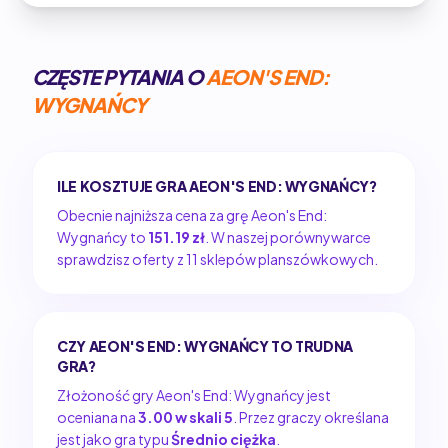
CZĘSTE PYTANIA O
AEON'S END:
WYGNAŃCY
ILE KOSZTUJE GRA AEON'S END: WYGNAŃCY?
Obecnie najniższa cena za grę Aeon's End:
Wygnańcy to
151.19 zł
. W naszej porównywarce
sprawdzisz oferty z 11 sklepów planszówkowych.
CZY AEON'S END: WYGNAŃCY TO TRUDNA
GRA?
Złożoność gry Aeon's End: Wygnańcy jest
oceniana na
3.00 w skali 5
. Przez graczy określana
jest jako gra typu
Średnio ciężka
.