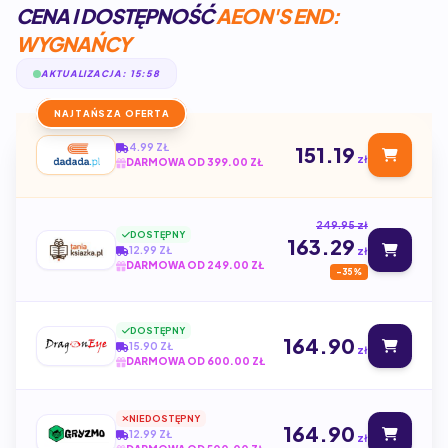
CENA I DOSTĘPNOŚĆ
AEON'S END:
WYGNAŃCY
AKTUALIZACJA: 15:58
NAJTAŃSZA OFERTA
4.99 ZŁ
151.19
zł
DARMOWA OD 399.00 ZŁ
249.95 zł
DOSTĘPNY
163.29
12.99 ZŁ
zł
DARMOWA OD 249.00 ZŁ
-35%
DOSTĘPNY
164.90
15.90 ZŁ
zł
DARMOWA OD 600.00 ZŁ
NIEDOSTĘPNY
164.90
12.99 ZŁ
zł