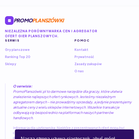
PROMO
PLANSZÓWKI
NIEZALEŻNA PORÓWNYWARKA CEN I AGREGATOR
OFERT GIER PLANSZOWYCH.
SERWIS
POMOC
Gry planszowe
Kontakt
Ranking Top 20
Prywatność
Sklepy
Zasady zakupów
O nas
O serwisie:
PromoPlanszówki.pl to darmowe narzędzie dla graczy, które ułatwia
znalezienie najlepszych ofert rynkowych. Jesteśmy niezależnym
agregatorem danych – nie prowadzimy sprzedaży, a jedynie prezentujemy
aktualne ceny z wielu sklepów internetowych. Wszelkie transakcje
odbywają się bezpośrednio na platformach naszych partnerów
handlowych.
Informacja dla użytkownika: Niektóre z prezentowanych ofert mogą być
częścią programów partnerskich. Kliknięcie w link nie wiąże się z żadnymi
dodatkowymi kosztami dla kupującego, a pozwala nam utrzymywać i rozwijać
Nasza strona używa ciasteczek, abyś mógł