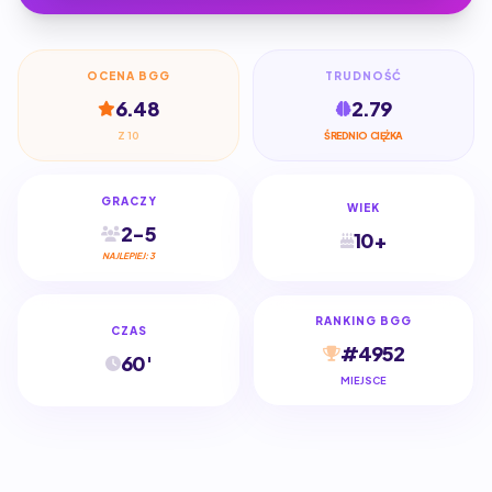
OCENA BGG
TRUDNOŚĆ
6.48
2.79
Z 10
ŚREDNIO CIĘŻKA
GRACZY
WIEK
2-5
10+
NAJLEPIEJ: 3
RANKING BGG
CZAS
#4952
60'
MIEJSCE