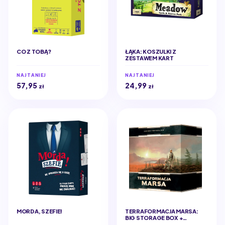
CO Z TOBĄ?
ŁĄKA: KOSZULKI Z
ZESTAWEM KART
NAJTANIEJ
NAJTANIEJ
57,95
24,99
zł
zł
MORDA, SZEFIE!
TERRAFORMACJA MARSA:
BIG STORAGE BOX +
ELEMENTY 3D (EDYCJA