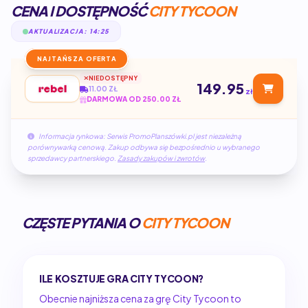
CENA I DOSTĘPNOŚĆ
CITY TYCOON
AKTUALIZACJA: 14:25
NAJTAŃSZA OFERTA
NIEDOSTĘPNY
149.95
11.00 ZŁ
zł
DARMOWA OD 250.00 ZŁ
Informacja rynkowa: Serwis PromoPlanszówki.pl jest niezależną
porównywarką cenową. Zakup odbywa się bezpośrednio u wybranego
sprzedawcy partnerskiego.
Zasady zakupów i zwrotów
.
CZĘSTE PYTANIA O
CITY TYCOON
ILE KOSZTUJE GRA CITY TYCOON?
Obecnie najniższa cena za grę City Tycoon to