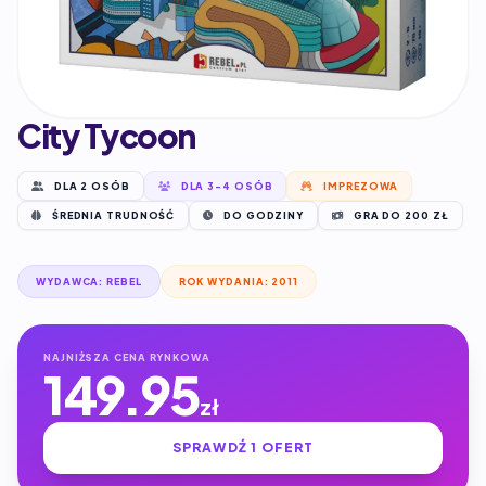
City Tycoon
DLA 2 OSÓB
DLA 3-4 OSÓB
IMPREZOWA
ŚREDNIA TRUDNOŚĆ
DO GODZINY
GRA DO 200 ZŁ
WYDAWCA: REBEL
ROK WYDANIA: 2011
NAJNIŻSZA CENA RYNKOWA
149.95
zł
SPRAWDŹ 1 OFERT