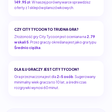
149.95 zł
. W naszej porównywarce sprawdzisz
oferty z 1 sklepów planszówkowych.
CZY CITY TYCOON TO TRUDNA GRA?
Złożoność gry City Tycoon jest oceniana na
2.79
w skali 5
. Przez graczy określana jest jako gra typu
Średnio ciężka
.
DLA ILU GRACZY JEST CITY TYCOON?
Gra przeznaczona jest dla
2-5 osób
. Sugerowany
minimalny wiek gracza to 10 lat, a średni czas
rozgrywki wynosi 60 minut.