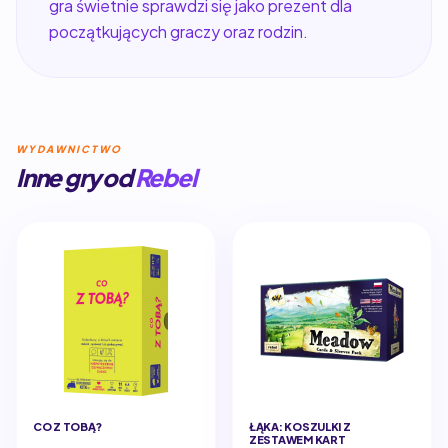
gra świetnie sprawdzi się jako prezent dla
początkujących graczy oraz rodzin.
WYDAWNICTWO
Inne gry od
Rebel
CO Z TOBĄ?
ŁĄKA: KOSZULKI Z
ZESTAWEM KART