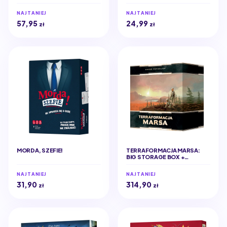
NAJTANIEJ
NAJTANIEJ
57,95
24,99
zł
zł
MORDA, SZEFIE!
TERRAFORMACJA MARSA:
BIG STORAGE BOX +
ELEMENTY 3D (EDYCJA
POLSKA)
NAJTANIEJ
NAJTANIEJ
31,90
314,90
zł
zł