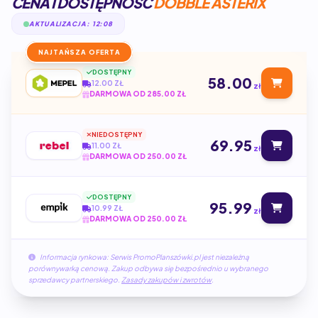
CENA I DOSTĘPNOŚĆ
DOBBLE ASTERIX
AKTUALIZACJA: 12:08
NAJTAŃSZA OFERTA
DOSTĘPNY
58.00
12.00 ZŁ
zł
DARMOWA OD 285.00 ZŁ
NIEDOSTĘPNY
69.95
11.00 ZŁ
zł
DARMOWA OD 250.00 ZŁ
DOSTĘPNY
95.99
10.99 ZŁ
zł
DARMOWA OD 250.00 ZŁ
Informacja rynkowa: Serwis PromoPlanszówki.pl jest niezależną
porównywarką cenową. Zakup odbywa się bezpośrednio u wybranego
sprzedawcy partnerskiego.
Zasady zakupów i zwrotów
.