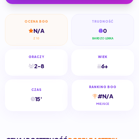
OCENA BGG
TRUDNOŚĆ
N/A
0
Z 10
BARDZO LEKKA
GRACZY
WIEK
2-8
6+
RANKING BGG
CZAS
#N/A
15'
MIEJSCE