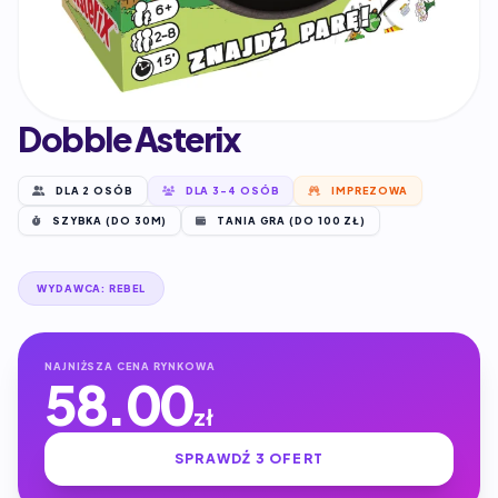
Dobble Asterix
DLA 2 OSÓB
DLA 3-4 OSÓB
IMPREZOWA
SZYBKA (DO 30M)
TANIA GRA (DO 100 ZŁ)
WYDAWCA: REBEL
NAJNIŻSZA CENA RYNKOWA
58.00
zł
SPRAWDŹ 3 OFERT