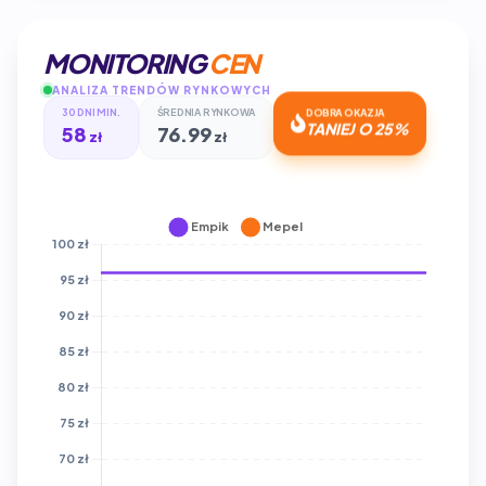
MONITORING
CEN
ANALIZA TRENDÓW RYNKOWYCH
30 DNI MIN.
ŚREDNIA RYNKOWA
DOBRA OKAZJA
58
76.99
TANIEJ O 25%
zł
zł