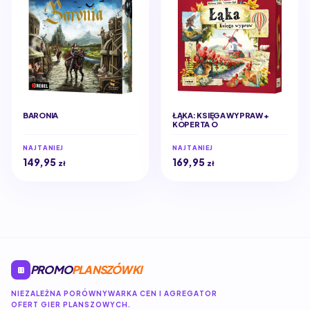
BARONIA
ŁĄKA: KSIĘGA WYPRAW +
KOPERTA O
NAJTANIEJ
NAJTANIEJ
149,95
169,95
zł
zł
PROMO
PLANSZÓWKI
NIEZALEŻNA PORÓWNYWARKA CEN I AGREGATOR
OFERT GIER PLANSZOWYCH.