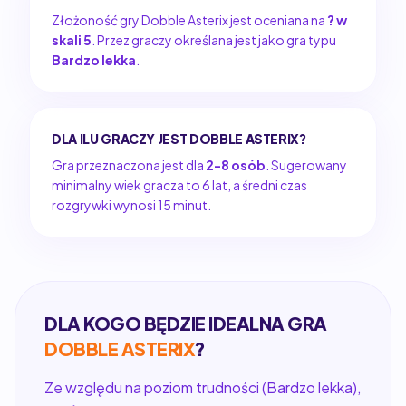
Złożoność gry Dobble Asterix jest oceniana na
? w
skali 5
. Przez graczy określana jest jako gra typu
Bardzo lekka
.
DLA ILU GRACZY JEST DOBBLE ASTERIX?
Gra przeznaczona jest dla
2-8 osób
. Sugerowany
minimalny wiek gracza to 6 lat, a średni czas
rozgrywki wynosi 15 minut.
DLA KOGO BĘDZIE IDEALNA GRA
DOBBLE ASTERIX
?
Ze względu na poziom trudności (Bardzo lekka),