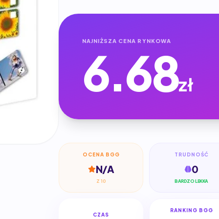
NAJNIŻSZA CENA RYNKOWA
6.68
zł
OCENA BGG
TRUDNOŚĆ
N/A
0
Z 10
BARDZO LEKKA
RANKING BGG
CZAS