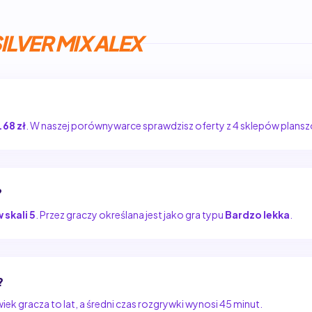
LVER MIX ALEX
.68 zł
. W naszej porównywarce sprawdzisz oferty z 4 sklepów plan
?
w skali 5
. Przez graczy określana jest jako gra typu
Bardzo lekka
.
?
ek gracza to lat, a średni czas rozgrywki wynosi 45 minut.