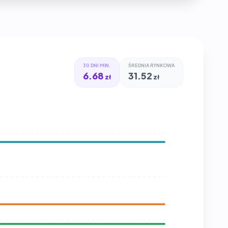
30 DNI MIN.
ŚREDNIA RYNKOWA
6.68
31.52
zł
zł