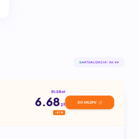
AKTUALIZACJA: 06:44
51.38 zł
6.68
DO SKLEPU
zł
-87%