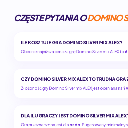
CZĘSTE PYTANIA O
DOMINO SI
ILE KOSZTUJE GRA DOMINO SILVER MIX ALEX?
Obecnie najniższa cena za grę Domino Silver mix ALEX to
6
CZY DOMINO SILVER MIX ALEX TO TRUDNA GRA
Złożoność gry Domino Silver mix ALEX jest oceniana na
? 
DLA ILU GRACZY JEST DOMINO SILVER MIX ALEX
Gra przeznaczona jest dla
osób
. Sugerowany minimalny wi