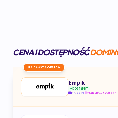
CENA I DOSTĘPNOŚĆ
DOMINO
NAJTAŃSZA OFERTA
Empik
DOSTĘPNY
10.99 ZŁ
DARMOWA OD 250.