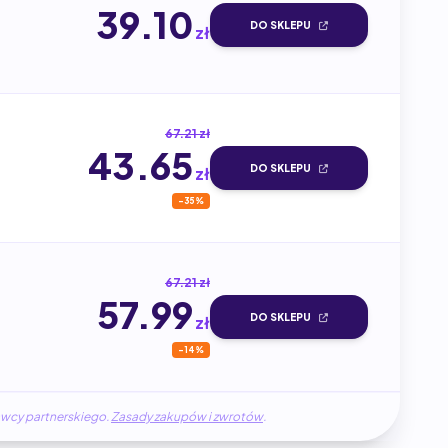
39.10
DO SKLEPU
zł
67.21 zł
43.65
DO SKLEPU
zł
-35%
67.21 zł
57.99
DO SKLEPU
zł
-14%
awcy partnerskiego.
Zasady zakupów i zwrotów
.