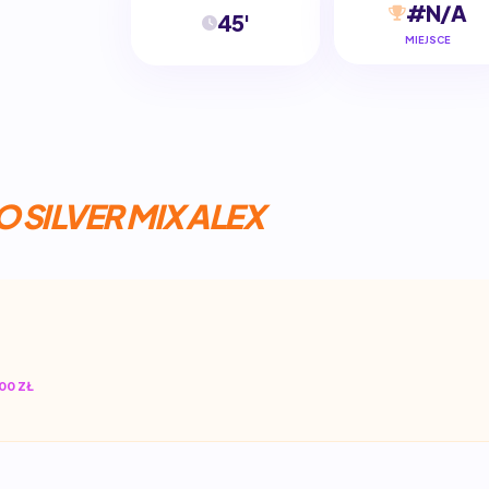
#N/A
45'
MIEJSCE
 SILVER MIX ALEX
00 ZŁ