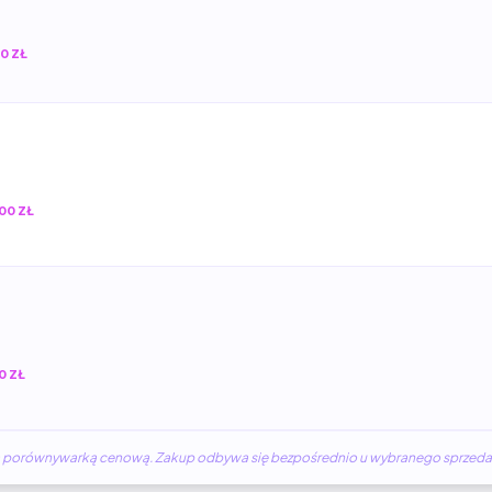
0 ZŁ
00 ZŁ
0 ZŁ
żną porównywarką cenową. Zakup odbywa się bezpośrednio u wybranego sprzed