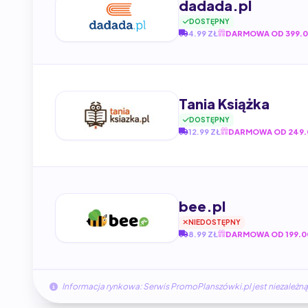
dadada.pl
DOSTĘPNY
4.99 ZŁ
DARMOWA OD 399.0
Tania Książka
DOSTĘPNY
12.99 ZŁ
DARMOWA OD 249.
bee.pl
NIEDOSTĘPNY
8.99 ZŁ
DARMOWA OD 199.0
Informacja rynkowa: Serwis PromoPlanszówki.pl jest niezale