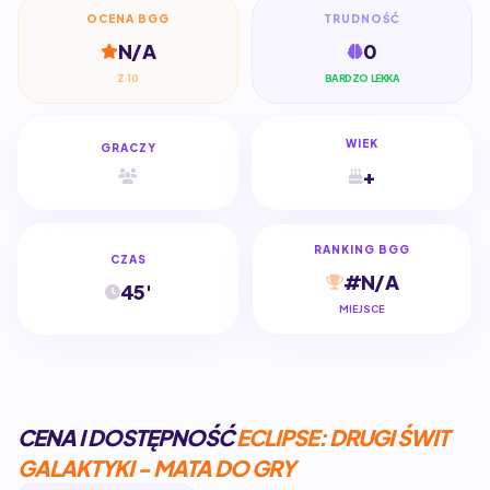
OCENA BGG
TRUDNOŚĆ
N/A
0
Z 10
BARDZO LEKKA
WIEK
GRACZY
+
RANKING BGG
CZAS
#N/A
45'
MIEJSCE
CENA I DOSTĘPNOŚĆ
ECLIPSE: DRUGI ŚWIT
GALAKTYKI - MATA DO GRY