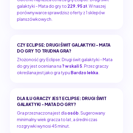
galaktyki - Mata do gry to
229.95 zł
. W naszej
porównywarce sprawdzisz oferty z 1 sklepów
planszówkowych.
CZY ECLIPSE: DRUGI ŚWIT GALAKTYKI - MATA
DO GRY TO TRUDNA GRA?
Złożoność gry Eclipse: Drugi świt galaktyki - Mata
do gry jest oceniana na
? w skali 5
. Przez graczy
określana jest jako gra typu
Bardzo lekka
.
DLA ILU GRACZY JEST ECLIPSE: DRUGI ŚWIT
GALAKTYKI - MATA DO GRY?
Gra przeznaczona jest dla
osób
. Sugerowany
minimalny wiek gracza to lat, a średni czas
rozgrywki wynosi 45 minut.