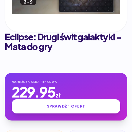
Eclipse: Drugi świt galaktyki -
Mata do gry
NAJNIŻSZA CENA RYNKOWA
229.95
zł
SPRAWDŹ 1 OFERT