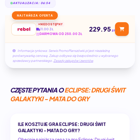
AKTUALIZACJA: 06:54
NAJTAŃSZA OFERTA
NIEDOSTĘPNY
229.95
11.00 ZŁ
zł
DARMOWA OD 250.00 ZŁ
Informacja rynkowa: Serwis PromoPlanszówki.pl jest niezależną
porównywarką cenową. Zakup odbywa się bezpośrednio u wybranego
sprzedawcy partnerskiego.
Zasady zakupów i zwrotów
.
CZĘSTE PYTANIA O
ECLIPSE: DRUGI ŚWIT
GALAKTYKI - MATA DO GRY
ILE KOSZTUJE GRA ECLIPSE: DRUGI ŚWIT
GALAKTYKI - MATA DO GRY?
Obecnie najniższa cena za grę Eclipse: Drugi świt