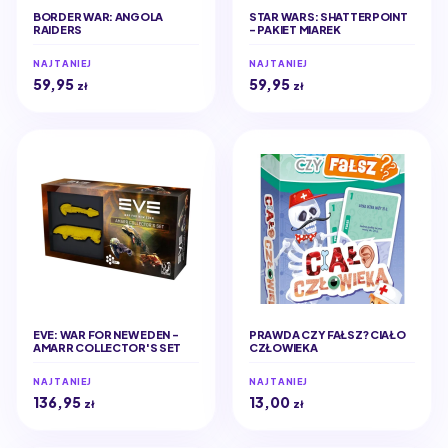
BORDER WAR: ANGOLA
STAR WARS: SHATTERPOINT
RAIDERS
- PAKIET MIAREK
NAJTANIEJ
NAJTANIEJ
59,95
59,95
zł
zł
EVE: WAR FOR NEW EDEN -
PRAWDA CZY FAŁSZ? CIAŁO
AMARR COLLECTOR'S SET
CZŁOWIEKA
NAJTANIEJ
NAJTANIEJ
136,95
13,00
zł
zł