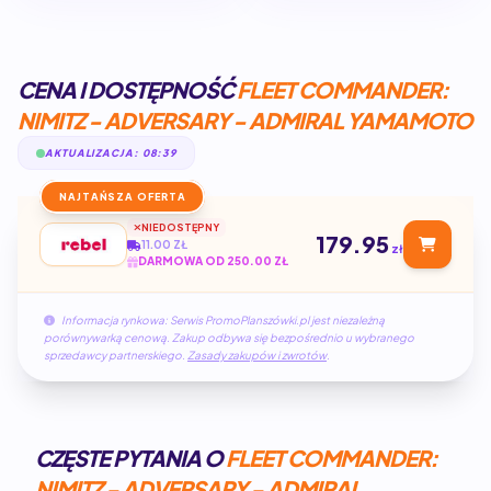
CENA I DOSTĘPNOŚĆ
FLEET COMMANDER:
NIMITZ - ADVERSARY - ADMIRAL YAMAMOTO
AKTUALIZACJA: 08:39
NAJTAŃSZA OFERTA
NIEDOSTĘPNY
179.95
11.00 ZŁ
zł
DARMOWA OD 250.00 ZŁ
Informacja rynkowa: Serwis PromoPlanszówki.pl jest niezależną
porównywarką cenową. Zakup odbywa się bezpośrednio u wybranego
sprzedawcy partnerskiego.
Zasady zakupów i zwrotów
.
CZĘSTE PYTANIA O
FLEET COMMANDER:
NIMITZ - ADVERSARY - ADMIRAL