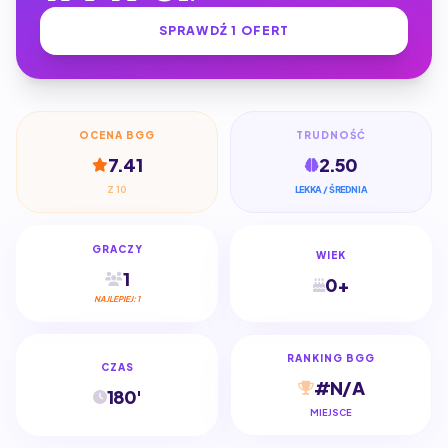
SPRAWDŹ 1 OFERT
OCENA BGG
TRUDNOŚĆ
7.41
2.50
Z 10
LEKKA / ŚREDNIA
GRACZY
WIEK
1
0+
NAJLEPIEJ: 1
RANKING BGG
CZAS
#N/A
180'
MIEJSCE