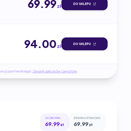
69.99
DO SKLEPU
zł
94.00
DO SKLEPU
zł
awcy partnerskiego.
Zasady zakupów i zwrotów
.
30 DNI MIN.
ŚREDNIA RYNKOWA
69.99
69.99
zł
zł