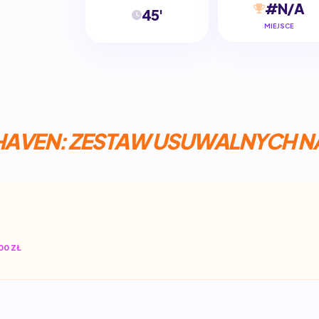
#N/A
45'
MIEJSCE
AVEN: ZESTAW USUWALNYCH N
00 ZŁ