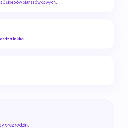
y z 3 sklepów planszówkowych.
ardzo lekka
.
y oraz rodzin.