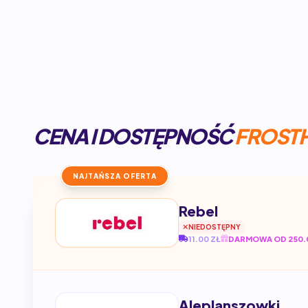
CENA I DOSTĘPNOŚĆ
FROSTH
NAJTAŃSZA OFERTA
Rebel
NIEDOSTĘPNY
11.00 ZŁ
DARMOWA OD 250.
Aleplanszowki