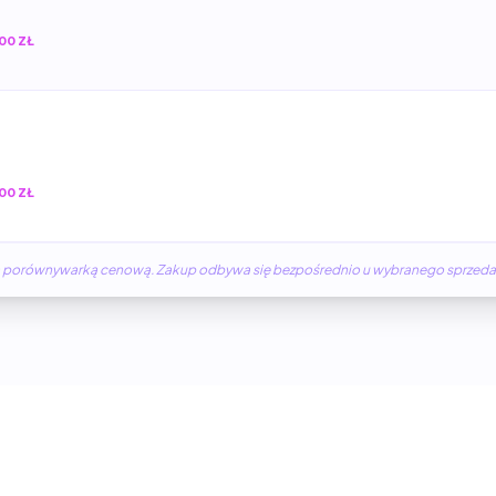
00 ZŁ
00 ZŁ
żną porównywarką cenową. Zakup odbywa się bezpośrednio u wybranego sprzed