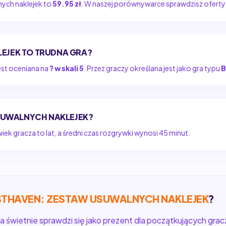
nych naklejek to
59.95 zł
. W naszej porównywarce sprawdzisz ofert
EJEK TO TRUDNA GRA?
est oceniana na
? w skali 5
. Przez graczy określana jest jako gra typu
B
USUWALNYCH NAKLEJEK?
ek gracza to lat, a średni czas rozgrywki wynosi 45 minut.
THAVEN: ZESTAW USUWALNYCH NAKLEJEK
?
a świetnie sprawdzi się jako prezent dla początkujących gracz