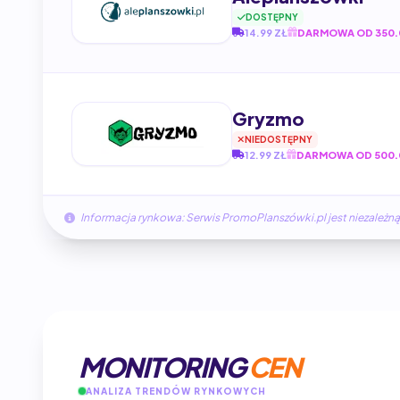
DOSTĘPNY
14.99 ZŁ
DARMOWA OD 350.
Gryzmo
NIEDOSTĘPNY
12.99 ZŁ
DARMOWA OD 500.
Informacja rynkowa: Serwis PromoPlanszówki.pl jest niezale
MONITORING
CEN
ANALIZA TRENDÓW RYNKOWYCH