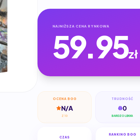
NAJNIŻSZA CENA RYNKOWA
59.95
zł
OCENA BGG
TRUDNOŚĆ
N/A
0
Z 10
BARDZO LEKKA
RANKING BGG
CZAS