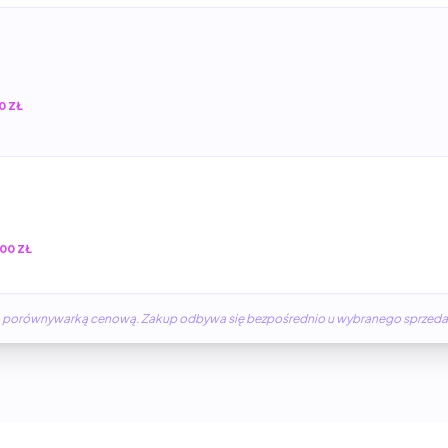
0 ZŁ
00 ZŁ
żną porównywarką cenową. Zakup odbywa się bezpośrednio u wybranego sprzed