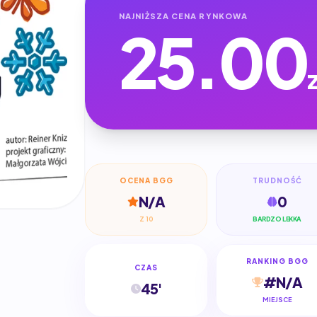
NAJNIŻSZA CENA RYNKOWA
25.00
OCENA BGG
TRUDNOŚĆ
N/A
0
Z 10
BARDZO LEKKA
RANKING BGG
CZAS
#N/A
45'
MIEJSCE