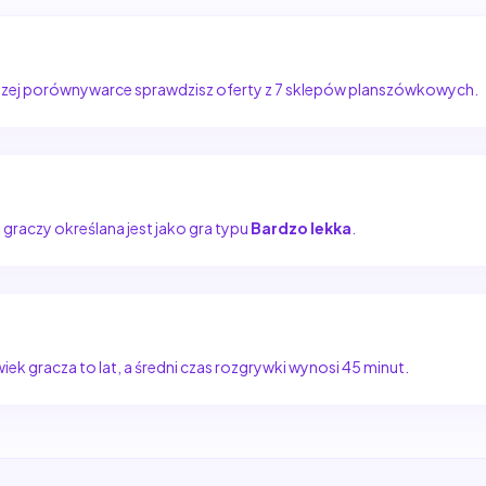
szej porównywarce sprawdzisz oferty z 7 sklepów planszówkowych.
z graczy określana jest jako gra typu
Bardzo lekka
.
ek gracza to lat, a średni czas rozgrywki wynosi 45 minut.