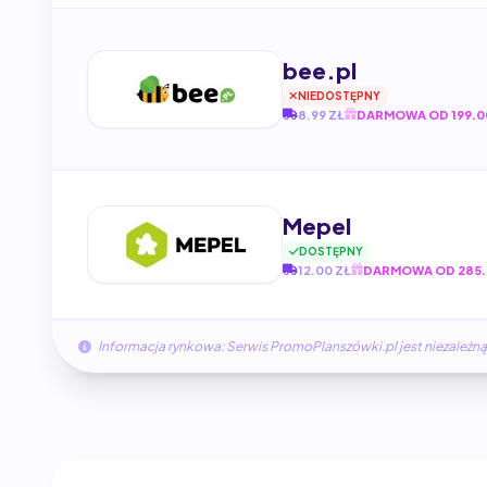
bee.pl
NIEDOSTĘPNY
8.99 ZŁ
DARMOWA OD 199.0
Mepel
DOSTĘPNY
12.00 ZŁ
DARMOWA OD 285.
Informacja rynkowa: Serwis PromoPlanszówki.pl jest niezale