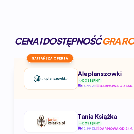
CENA I DOSTĘPNOŚĆ
GRA R
NAJTAŃSZA OFERTA
Aleplanszowki
DOSTĘPNY
14.99 ZŁ
DARMOWA OD 350.
Tania Książka
DOSTĘPNY
12.99 ZŁ
DARMOWA OD 249.