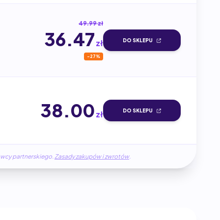
49.99 zł
36.47
DO SKLEPU
zł
-27%
38.00
DO SKLEPU
zł
awcy partnerskiego.
Zasady zakupów i zwrotów
.