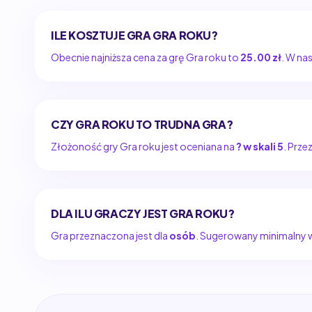
ILE KOSZTUJE GRA GRA ROKU?
Obecnie najniższa cena za grę Gra roku to
25.00 zł
. W na
CZY GRA ROKU TO TRUDNA GRA?
Złożoność gry Gra roku jest oceniana na
? w skali 5
. Prze
DLA ILU GRACZY JEST GRA ROKU?
Gra przeznaczona jest dla
osób
. Sugerowany minimalny wi