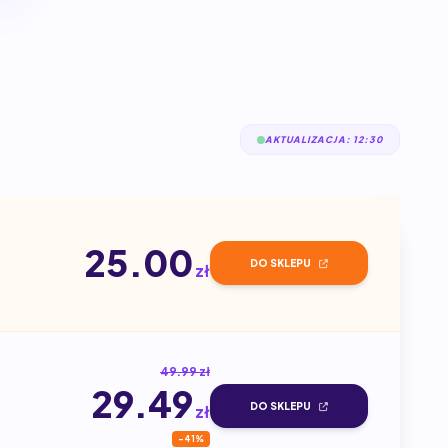
AKTUALIZACJA: 12:30
25.00
DO SKLEPU
zł
49.99 zł
29.49
DO SKLEPU
zł
-41%