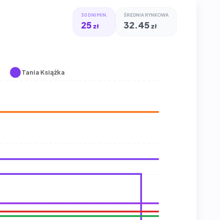
30 DNI MIN.
ŚREDNIA RYNKOWA
25
32.45
zł
zł