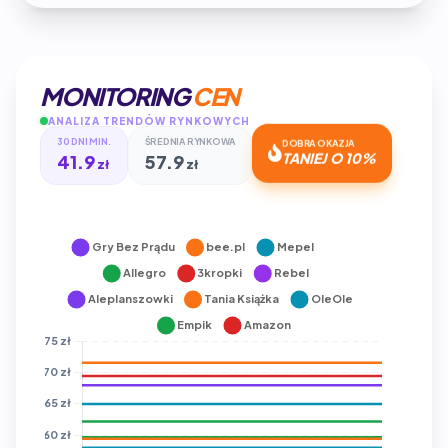
MONITORING
CEN
ANALIZA TRENDÓW RYNKOWYCH
30 DNI MIN.
ŚREDNIA RYNKOWA
DOBRA OKAZJA
41.9
57.9
TANIEJ O 10%
zł
zł