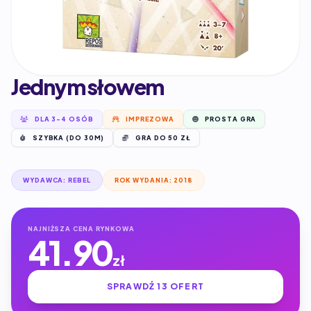
Jednym słowem
DLA 3-4 OSÓB
IMPREZOWA
PROSTA GRA
SZYBKA (DO 30M)
GRA DO 50 ZŁ
WYDAWCA: REBEL
ROK WYDANIA: 2018
NAJNIŻSZA CENA RYNKOWA
41.90
zł
SPRAWDŹ 13 OFERT