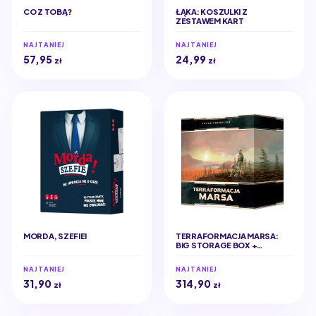
CO Z TOBĄ?
ŁĄKA: KOSZULKI Z
ZESTAWEM KART
NAJTANIEJ
NAJTANIEJ
57,95
24,99
zł
zł
MORDA, SZEFIE!
TERRAFORMACJA MARSA:
BIG STORAGE BOX +
ELEMENTY 3D (EDYCJA
POLSKA)
NAJTANIEJ
NAJTANIEJ
31,90
314,90
zł
zł