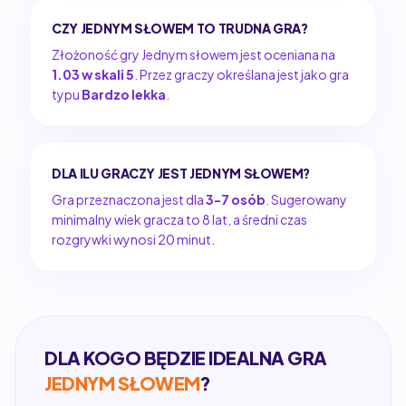
CZY JEDNYM SŁOWEM TO TRUDNA GRA?
Złożoność gry Jednym słowem jest oceniana na
1.03 w skali 5
. Przez graczy określana jest jako gra
typu
Bardzo lekka
.
DLA ILU GRACZY JEST JEDNYM SŁOWEM?
Gra przeznaczona jest dla
3-7 osób
. Sugerowany
minimalny wiek gracza to 8 lat, a średni czas
rozgrywki wynosi 20 minut.
DLA KOGO BĘDZIE IDEALNA GRA
JEDNYM SŁOWEM
?