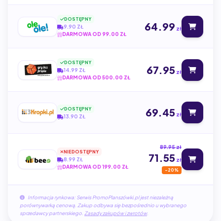
DOSTĘPNY
64.99
9.90 ZŁ
zł
DARMOWA OD 99.00 ZŁ
DOSTĘPNY
67.95
14.99 ZŁ
zł
DARMOWA OD 500.00 ZŁ
DOSTĘPNY
69.45
zł
13.90 ZŁ
89.95 zł
NIEDOSTĘPNY
71.55
8.99 ZŁ
zł
DARMOWA OD 199.00 ZŁ
-20%
Informacja rynkowa: Serwis PromoPlanszówki.pl jest niezależną
porównywarką cenową. Zakup odbywa się bezpośrednio u wybranego
sprzedawcy partnerskiego.
Zasady zakupów i zwrotów
.