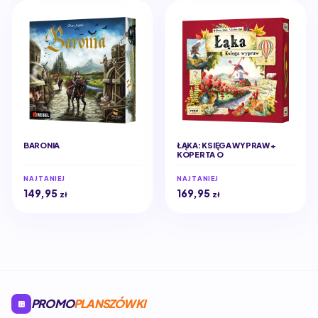
BARONIA
ŁĄKA: KSIĘGA WYPRAW +
KOPERTA O
NAJTANIEJ
NAJTANIEJ
149,95
169,95
zł
zł
PROMO
PLANSZÓWKI