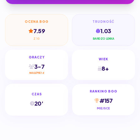
OCENA BGG
TRUDNOŚĆ
7.59
1.03
Z 10
BARDZO LEKKA
GRACZY
WIEK
3-7
8+
NAJLEPIEJ: 6
RANKING BGG
CZAS
#157
20'
MIEJSCE