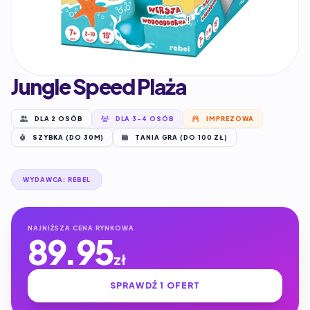
Jungle Speed Plaża
DLA 2 OSÓB
DLA 3-4 OSÓB
IMPREZOWA
SZYBKA (DO 30M)
TANIA GRA (DO 100 ZŁ)
WYDAWCA: REBEL
NAJNIŻSZA CENA RYNKOWA
89.95
zł
SPRAWDŹ 1 OFERT