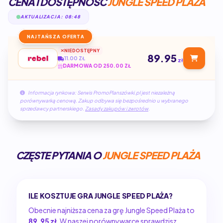
CENA I DOSTĘPNOŚĆ
JUNGLE SPEED PLAŻA
AKTUALIZACJA: 08:48
NAJTAŃSZA OFERTA
NIEDOSTĘPNY
89.95
11.00 ZŁ
zł
DARMOWA OD 250.00 ZŁ
Informacja rynkowa: Serwis PromoPlanszówki.pl jest niezależną
porównywarką cenową. Zakup odbywa się bezpośrednio u wybranego
sprzedawcy partnerskiego.
Zasady zakupów i zwrotów
.
CZĘSTE PYTANIA O
JUNGLE SPEED PLAŻA
ILE KOSZTUJE GRA JUNGLE SPEED PLAŻA?
Obecnie najniższa cena za grę Jungle Speed Plaża to
89.95 zł
. W naszej porównywarce sprawdzisz