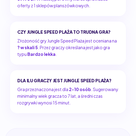
oferty z 1 sklepów planszówkowych.
CZY JUNGLE SPEED PLAŻA TO TRUDNA GRA?
Złożoność gry Jungle Speed Plaża jest oceniana na
? w skali 5
. Przez graczy określana jest jako gra
typu
Bardzo lekka
.
DLA ILU GRACZY JEST JUNGLE SPEED PLAŻA?
Gra przeznaczona jest dla
2-10 osób
. Sugerowany
minimalny wiek gracza to 7 lat, a średni czas
rozgrywki wynosi 15 minut.