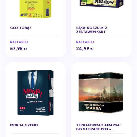
CO Z TOBĄ?
ŁĄKA: KOSZULKI Z
ZESTAWEM KART
NAJTANIEJ
NAJTANIEJ
57,95
24,99
zł
zł
MORDA, SZEFIE!
TERRAFORMACJA MARSA:
BIG STORAGE BOX +
ELEMENTY 3D (EDYCJA
POLSKA)