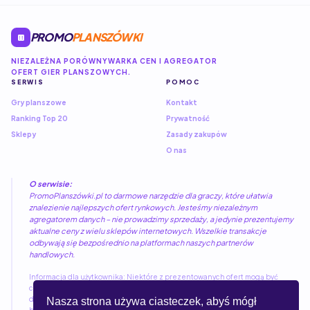
PROMO
PLANSZÓWKI
NIEZALEŻNA PORÓWNYWARKA CEN I AGREGATOR
OFERT GIER PLANSZOWYCH.
SERWIS
POMOC
Gry planszowe
Kontakt
Ranking Top 20
Prywatność
Sklepy
Zasady zakupów
O nas
O serwisie:
PromoPlanszówki.pl to darmowe narzędzie dla graczy, które ułatwia
znalezienie najlepszych ofert rynkowych. Jesteśmy niezależnym
agregatorem danych – nie prowadzimy sprzedaży, a jedynie prezentujemy
aktualne ceny z wielu sklepów internetowych. Wszelkie transakcje
odbywają się bezpośrednio na platformach naszych partnerów
handlowych.
Informacja dla użytkownika: Niektóre z prezentowanych ofert mogą być
częścią programów partnerskich. Kliknięcie w link nie wiąże się z żadnymi
dodatkowymi kosztami dla kupującego, a pozwala nam utrzymywać i rozwijać
Nasza strona używa ciasteczek, abyś mógł