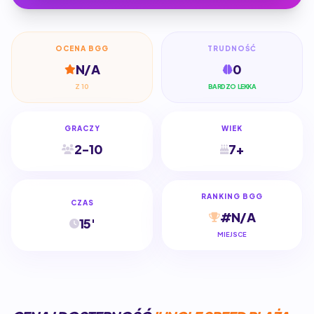
OCENA BGG
TRUDNOŚĆ
N/A
0
Z 10
BARDZO LEKKA
GRACZY
WIEK
2-10
7+
RANKING BGG
CZAS
#N/A
15'
MIEJSCE