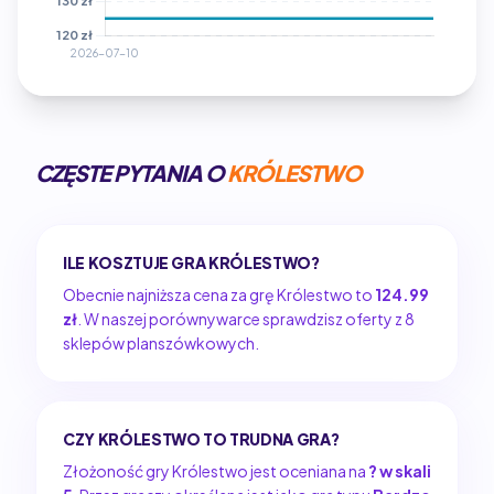
CZĘSTE PYTANIA O
KRÓLESTWO
ILE KOSZTUJE GRA KRÓLESTWO?
Obecnie najniższa cena za grę Królestwo to
124.99
zł
. W naszej porównywarce sprawdzisz oferty z 8
sklepów planszówkowych.
CZY KRÓLESTWO TO TRUDNA GRA?
Złożoność gry Królestwo jest oceniana na
? w skali