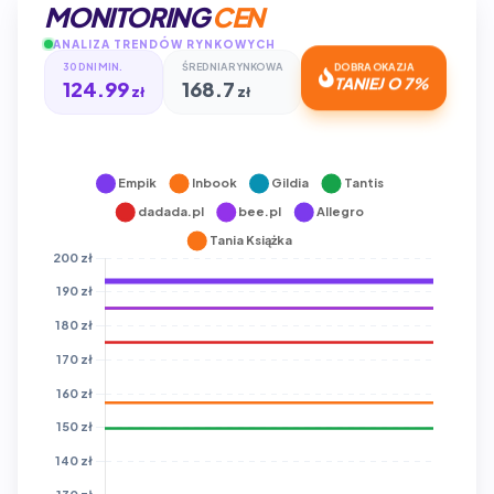
MONITORING
CEN
ANALIZA TRENDÓW RYNKOWYCH
30 DNI MIN.
ŚREDNIA RYNKOWA
DOBRA OKAZJA
124.99
168.7
TANIEJ O 7%
zł
zł