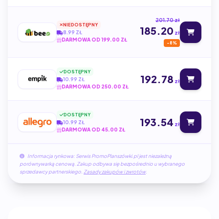
201.70 zł
NIEDOSTĘPNY
185.20
8.99 ZŁ
zł
DARMOWA OD 199.00 ZŁ
-8%
DOSTĘPNY
192.78
10.99 ZŁ
zł
DARMOWA OD 250.00 ZŁ
DOSTĘPNY
193.54
10.99 ZŁ
zł
DARMOWA OD 45.00 ZŁ
Informacja rynkowa: Serwis PromoPlanszówki.pl jest niezależną
porównywarką cenową. Zakup odbywa się bezpośrednio u wybranego
sprzedawcy partnerskiego.
Zasady zakupów i zwrotów
.