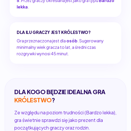
5
. Przez graczy określana jest jako gra typu
Bardzo
lekka
.
DLA ILU GRACZY JEST KRÓLESTWO?
Gra przeznaczona jest dla
osób
. Sugerowany
minimalny wiek gracza to lat, a średni czas
rozgrywki wynosi 45 minut.
DLA KOGO BĘDZIE IDEALNA GRA
KRÓLESTWO
?
Ze względu na poziom trudności (Bardzo lekka),
gra świetnie sprawdzi się jako prezent dla
początkujących graczy oraz rodzin.