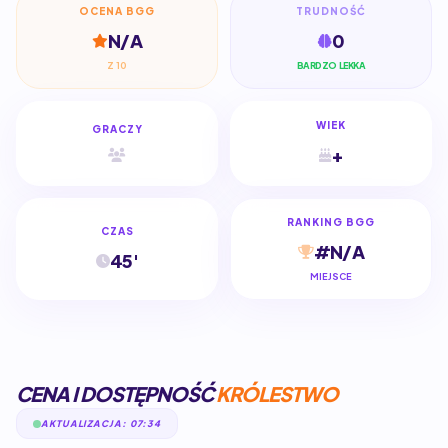
OCENA BGG
TRUDNOŚĆ
N/A
0
Z 10
BARDZO LEKKA
WIEK
GRACZY
+
RANKING BGG
CZAS
#N/A
45'
MIEJSCE
CENA I DOSTĘPNOŚĆ
KRÓLESTWO
AKTUALIZACJA: 07:34