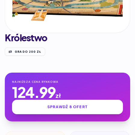
Królestwo
GRA DO 200 ZŁ
NAJNIŻSZA CENA RYNKOWA
124.99
zł
SPRAWDŹ 8 OFERT