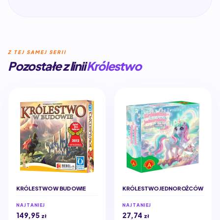
Z TEJ SAMEJ SERII
Pozostałe z linii
Królestwo
KRÓLESTWO W BUDOWIE
KRÓLESTWO JEDNOROŻCÓW
NAJTANIEJ
NAJTANIEJ
149,95
27,74
zł
zł