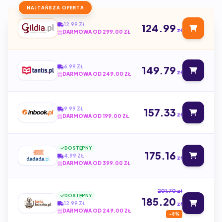
NAJTAŃSZA OFERTA
12.99 ZŁ
124.99
zł
DARMOWA OD 299.00 ZŁ
6.99 ZŁ
149.79
zł
DARMOWA OD 249.00 ZŁ
9.99 ZŁ
157.33
zł
DARMOWA OD 199.00 ZŁ
DOSTĘPNY
175.16
4.99 ZŁ
zł
DARMOWA OD 399.00 ZŁ
201.70 zł
DOSTĘPNY
185.20
12.99 ZŁ
zł
DARMOWA OD 249.00 ZŁ
-8%