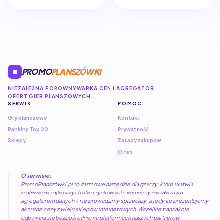
PROMO
PLANSZÓWKI
NIEZALEŻNA PORÓWNYWARKA CEN I AGREGATOR
OFERT GIER PLANSZOWYCH.
SERWIS
POMOC
Gry planszowe
Kontakt
Ranking Top 20
Prywatność
Sklepy
Zasady zakupów
O nas
O serwisie:
PromoPlanszówki.pl to darmowe narzędzie dla graczy, które ułatwia
znalezienie najlepszych ofert rynkowych. Jesteśmy niezależnym
agregatorem danych – nie prowadzimy sprzedaży, a jedynie prezentujemy
aktualne ceny z wielu sklepów internetowych. Wszelkie transakcje
odbywają się bezpośrednio na platformach naszych partnerów