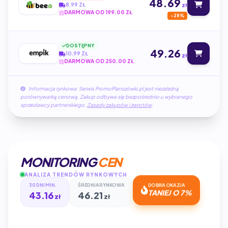
48.69
8.99 ZŁ
zł
DARMOWA OD 199.00 ZŁ
-28%
DOSTĘPNY
49.26
10.99 ZŁ
zł
DARMOWA OD 250.00 ZŁ
Informacja rynkowa: Serwis PromoPlanszówki.pl jest niezależną
porównywarką cenową. Zakup odbywa się bezpośrednio u wybranego
sprzedawcy partnerskiego.
Zasady zakupów i zwrotów
.
MONITORING
CEN
ANALIZA TRENDÓW RYNKOWYCH
30 DNI MIN.
ŚREDNIA RYNKOWA
DOBRA OKAZJA
43.16
46.21
TANIEJ O 7%
zł
zł