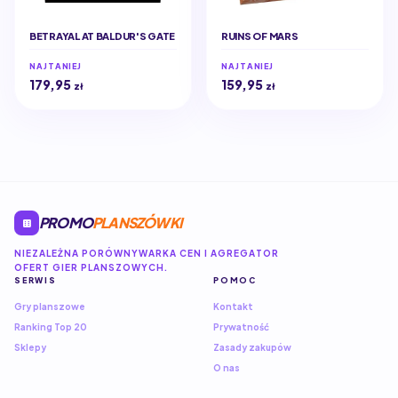
BETRAYAL AT BALDUR'S GATE
RUINS OF MARS
NAJTANIEJ
NAJTANIEJ
179,95
159,95
zł
zł
PROMO
PLANSZÓWKI
NIEZALEŻNA PORÓWNYWARKA CEN I AGREGATOR
OFERT GIER PLANSZOWYCH.
SERWIS
POMOC
Gry planszowe
Kontakt
Ranking Top 20
Prywatność
Sklepy
Zasady zakupów
O nas