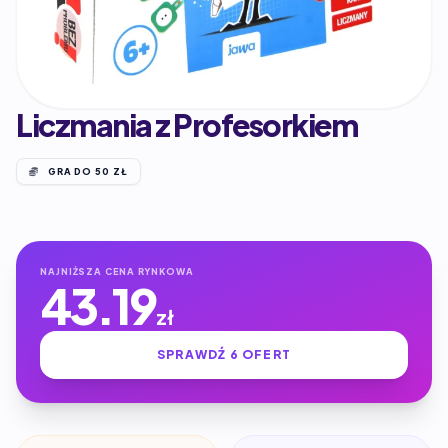
Liczmania z Profesorkiem
GRA DO 50 ZŁ
NAJNIŻSZA CENA RYNKOWA
43.19
zł
SPRAWDŹ 6 OFERT