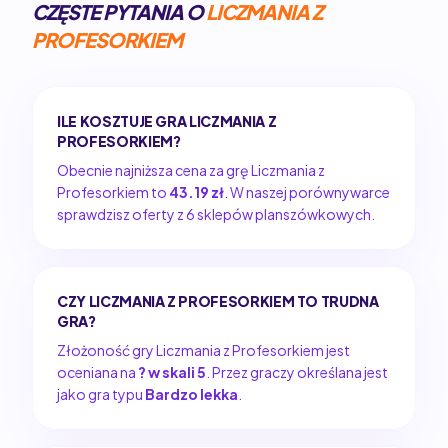
CZĘSTE PYTANIA O
LICZMANIA Z
PROFESORKIEM
ILE KOSZTUJE GRA LICZMANIA Z
PROFESORKIEM?
Obecnie najniższa cena za grę Liczmania z
Profesorkiem to
43.19 zł
. W naszej porównywarce
sprawdzisz oferty z 6 sklepów planszówkowych.
CZY LICZMANIA Z PROFESORKIEM TO TRUDNA
GRA?
Złożoność gry Liczmania z Profesorkiem jest
oceniana na
? w skali 5
. Przez graczy określana jest
jako gra typu
Bardzo lekka
.