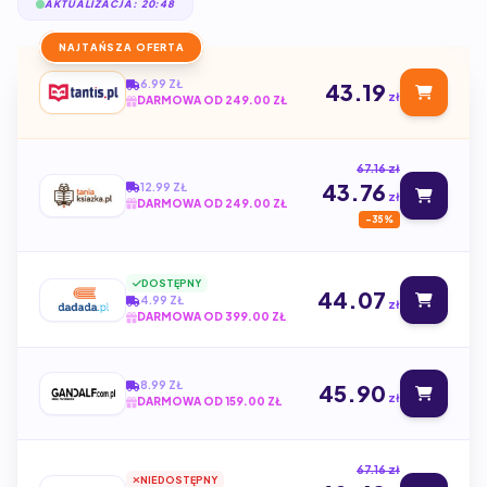
AKTUALIZACJA: 20:48
NAJTAŃSZA OFERTA
6.99 ZŁ
43.19
zł
DARMOWA OD 249.00 ZŁ
67.16 zł
43.76
12.99 ZŁ
zł
DARMOWA OD 249.00 ZŁ
-35%
DOSTĘPNY
44.07
4.99 ZŁ
zł
DARMOWA OD 399.00 ZŁ
8.99 ZŁ
45.90
zł
DARMOWA OD 159.00 ZŁ
67.16 zł
NIEDOSTĘPNY