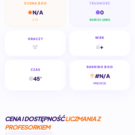
OCENA BGG
TRUDNOŚĆ
N/A
0
Z 10
BARDZO LEKKA
WIEK
GRACZY
+
RANKING BGG
CZAS
#N/A
45'
MIEJSCE
CENA I DOSTĘPNOŚĆ
LICZMANIA Z
PROFESORKIEM