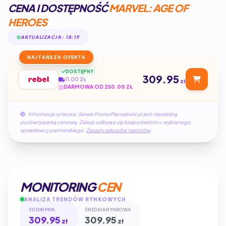
CENA I DOSTĘPNOŚĆ
MARVEL: AGE OF
HEROES
AKTUALIZACJA: 18:19
NAJTAŃSZA OFERTA
DOSTĘPNY
309.95
11.00 ZŁ
zł
DARMOWA OD 250.00 ZŁ
Informacja rynkowa: Serwis PromoPlanszówki.pl jest niezależną
porównywarką cenową. Zakup odbywa się bezpośrednio u wybranego
sprzedawcy partnerskiego.
Zasady zakupów i zwrotów
.
MONITORING
CEN
ANALIZA TRENDÓW RYNKOWYCH
30 DNI MIN.
ŚREDNIA RYNKOWA
309.95
309.95
zł
zł