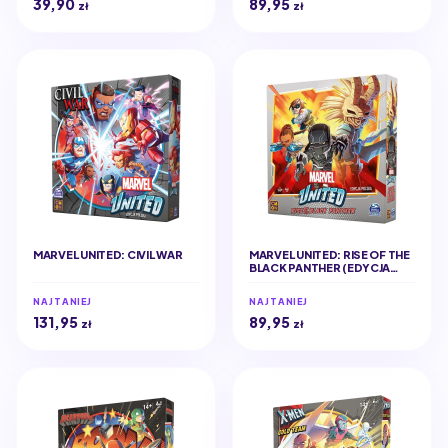
39,90
89,95
zł
zł
MARVEL UNITED: CIVIL WAR
MARVEL UNITED: RISE OF THE
BLACK PANTHER (EDYCJA
POLSKA)
NAJTANIEJ
NAJTANIEJ
131,95
89,95
zł
zł