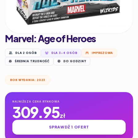
Marvel: Age of Heroes
DLA 2 OSÓB
DLA 3-4 OSÓB
IMPREZOWA
ŚREDNIA TRUDNOŚĆ
DO GODZINY
ROK WYDANIA: 2023
NAJNIŻSZA CENA RYNKOWA
309.95
zł
SPRAWDŹ 1 OFERT