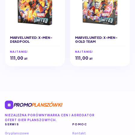
MARVEL UNITED: X-MEN -
MARVEL UNITED: X-MEN -
DEADPOOL
GOLD TEAM
NAJTANIEJ
NAJTANIEJ
111,00
111,00
zł
zł
PROMO
PLANSZÓWKI
NIEZALEŻNA PORÓWNYWARKA CEN I AGREGATOR
OFERT GIER PLANSZOWYCH.
SERWIS
POMOC
Gry planszowe
Kontakt