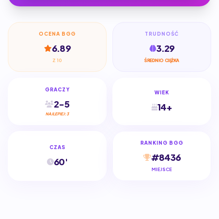
OCENA BGG
TRUDNOŚĆ
6.89
3.29
Z 10
ŚREDNIO CIĘŻKA
GRACZY
WIEK
2-5
14+
NAJLEPIEJ: 3
RANKING BGG
CZAS
#8436
60'
MIEJSCE