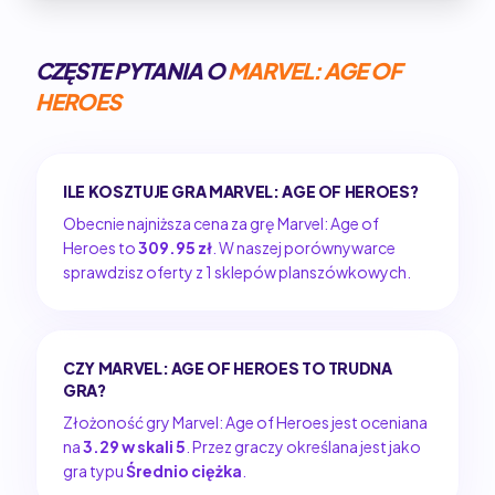
CZĘSTE PYTANIA O
MARVEL: AGE OF
HEROES
ILE KOSZTUJE GRA MARVEL: AGE OF HEROES?
Obecnie najniższa cena za grę Marvel: Age of
Heroes to
309.95 zł
. W naszej porównywarce
sprawdzisz oferty z 1 sklepów planszówkowych.
CZY MARVEL: AGE OF HEROES TO TRUDNA
GRA?
Złożoność gry Marvel: Age of Heroes jest oceniana
na
3.29 w skali 5
. Przez graczy określana jest jako
gra typu
Średnio ciężka
.