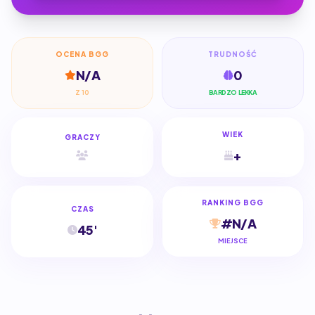
OCENA BGG
TRUDNOŚĆ
N/A
0
Z 10
BARDZO LEKKA
WIEK
GRACZY
+
RANKING BGG
CZAS
#N/A
45'
MIEJSCE