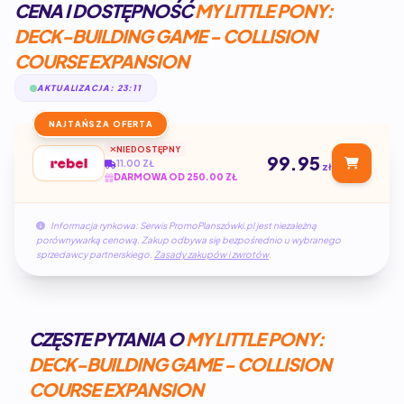
CENA I DOSTĘPNOŚĆ
MY LITTLE PONY:
DECK-BUILDING GAME - COLLISION
COURSE EXPANSION
AKTUALIZACJA: 23:11
NAJTAŃSZA OFERTA
NIEDOSTĘPNY
99.95
11.00 ZŁ
zł
DARMOWA OD 250.00 ZŁ
Informacja rynkowa: Serwis PromoPlanszówki.pl jest niezależną
porównywarką cenową. Zakup odbywa się bezpośrednio u wybranego
sprzedawcy partnerskiego.
Zasady zakupów i zwrotów
.
CZĘSTE PYTANIA O
MY LITTLE PONY:
DECK-BUILDING GAME - COLLISION
COURSE EXPANSION