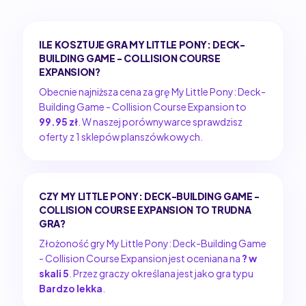
ILE KOSZTUJE GRA MY LITTLE PONY: DECK-
BUILDING GAME - COLLISION COURSE
EXPANSION?
Obecnie najniższa cena za grę My Little Pony: Deck-
Building Game - Collision Course Expansion to
99.95 zł
. W naszej porównywarce sprawdzisz
oferty z 1 sklepów planszówkowych.
CZY MY LITTLE PONY: DECK-BUILDING GAME -
COLLISION COURSE EXPANSION TO TRUDNA
GRA?
Złożoność gry My Little Pony: Deck-Building Game
- Collision Course Expansion jest oceniana na
? w
skali 5
. Przez graczy określana jest jako gra typu
Bardzo lekka
.