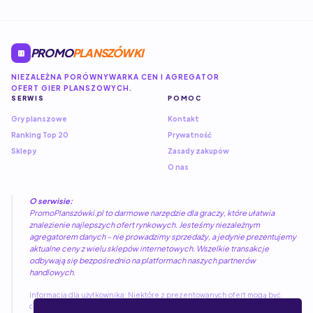
PROMO
PLANSZÓWKI
NIEZALEŻNA PORÓWNYWARKA CEN I AGREGATOR
OFERT GIER PLANSZOWYCH.
SERWIS
POMOC
Gry planszowe
Kontakt
Ranking Top 20
Prywatność
Sklepy
Zasady zakupów
O nas
O serwisie:
PromoPlanszówki.pl to darmowe narzędzie dla graczy, które ułatwia
znalezienie najlepszych ofert rynkowych. Jesteśmy niezależnym
agregatorem danych – nie prowadzimy sprzedaży, a jedynie prezentujemy
aktualne ceny z wielu sklepów internetowych. Wszelkie transakcje
odbywają się bezpośrednio na platformach naszych partnerów
handlowych.
Informacja dla użytkownika: Niektóre z prezentowanych ofert mogą być
częścią programów partnerskich. Kliknięcie w link nie wiąże się z żadnymi