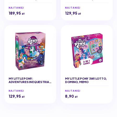
DECK-BUILDING GAME
DECK-BUILDING GAME -
FAMILIAR FACES EXPANSION
NAJTANIEJ
NAJTANIEJ
189,95
129,95
zł
zł
MY LITTLE PONY:
MY LITTLE PONY 3W1 LOTTO,
ADVENTURES IN EQUESTRIA -
DOMINO, MEMO
DECK-BUILDING GAME -
PRINCESS PAGEANTRY
NAJTANIEJ
NAJTANIEJ
EXPANSION
129,95
8,90
zł
zł