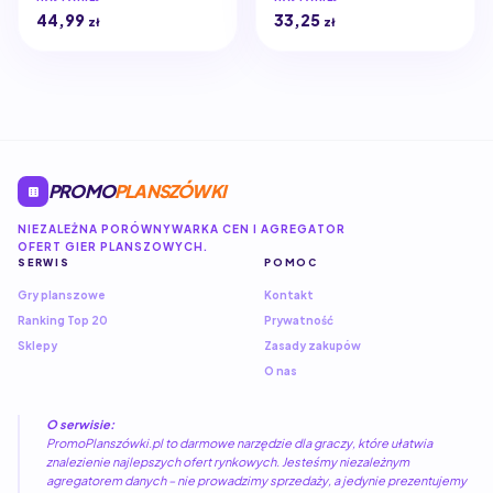
44,99
33,25
zł
zł
PROMO
PLANSZÓWKI
NIEZALEŻNA PORÓWNYWARKA CEN I AGREGATOR
OFERT GIER PLANSZOWYCH.
SERWIS
POMOC
Gry planszowe
Kontakt
Ranking Top 20
Prywatność
Sklepy
Zasady zakupów
O nas
O serwisie:
PromoPlanszówki.pl to darmowe narzędzie dla graczy, które ułatwia
znalezienie najlepszych ofert rynkowych. Jesteśmy niezależnym
agregatorem danych – nie prowadzimy sprzedaży, a jedynie prezentujemy