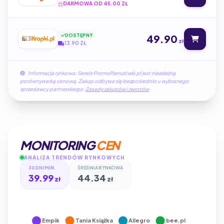
DARMOWA OD 45.00 ZŁ
DOSTĘPNY
49.90
zł
13.90 ZŁ
Informacja rynkowa: Serwis PromoPlanszówki.pl jest niezależną
porównywarką cenową. Zakup odbywa się bezpośrednio u wybranego
sprzedawcy partnerskiego.
Zasady zakupów i zwrotów
.
MONITORING
CEN
ANALIZA TRENDÓW RYNKOWYCH
30 DNI MIN.
ŚREDNIA RYNKOWA
39.99
44.34
zł
zł