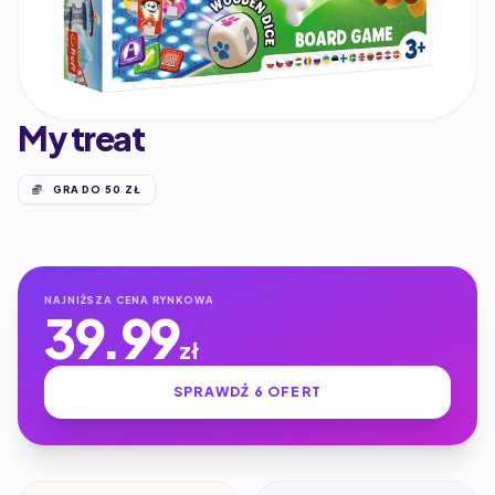
My treat
GRA DO 50 ZŁ
NAJNIŻSZA CENA RYNKOWA
39.99
zł
SPRAWDŹ 6 OFERT