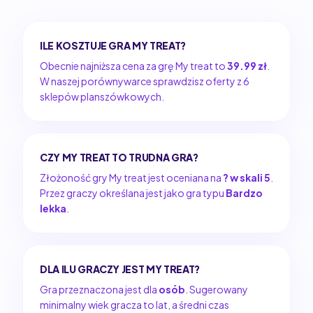
ILE KOSZTUJE GRA MY TREAT?
Obecnie najniższa cena za grę My treat to
39.99 zł
.
W naszej porównywarce sprawdzisz oferty z 6
sklepów planszówkowych.
CZY MY TREAT TO TRUDNA GRA?
Złożoność gry My treat jest oceniana na
? w skali 5
.
Przez graczy określana jest jako gra typu
Bardzo
lekka
.
DLA ILU GRACZY JEST MY TREAT?
Gra przeznaczona jest dla
osób
. Sugerowany
minimalny wiek gracza to lat, a średni czas