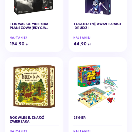
THIS WAR OF MINE: GRA
TO JA GO TNĘ! AWANTURNICY
PLANSZOWA (EDYCJA
I DRUIDZI
POLSKA)
NAJTANIEJ
NAJTANIEJ
194,90
44,90
zł
zł
ROK W LESIE. ZNAJDŹ
25 GIER
ZWIERZAKA
NAJTANIEJ
NAJTANIEJ