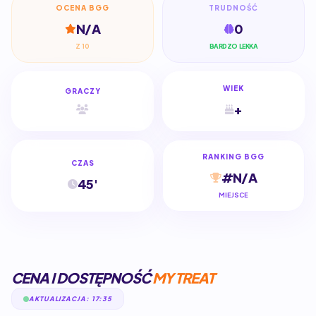
OCENA BGG
TRUDNOŚĆ
N/A
0
Z 10
BARDZO LEKKA
WIEK
GRACZY
+
RANKING BGG
CZAS
#N/A
45'
MIEJSCE
CENA I DOSTĘPNOŚĆ
MY TREAT
AKTUALIZACJA: 17:35