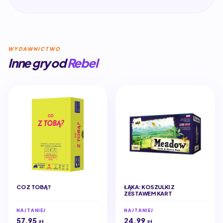
WYDAWNICTWO
Inne gry od
Rebel
CO Z TOBĄ?
ŁĄKA: KOSZULKI Z
ZESTAWEM KART
NAJTANIEJ
NAJTANIEJ
57,95
24,99
zł
zł