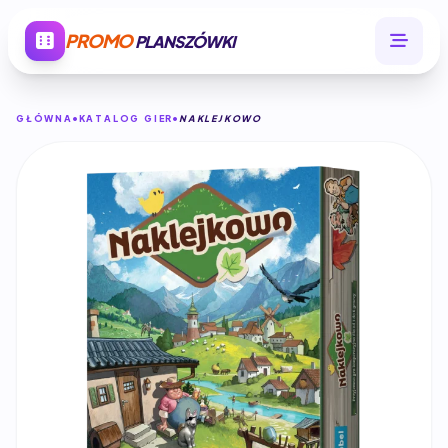
PROMO
PLANSZÓWKI
GŁÓWNA
KATALOG GIER
NAKLEJKOWO