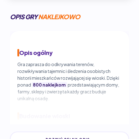
OPIS GRY
NAKLEJKOWO
Opis ogólny
Gra zaprasza do odkrywania terenów,
rozwikływania tajemnic i śledzenia osobistych
historii mieszkańców rozwijającej się wioski. Dzięki
ponad
800 naklejkom
przedstawiającym domy,
farmy, sklepy i zwierzęta każdy gracz buduje
unikalną osadę.
Budowanie wioski
Wraz z rozwojem wioski rosną możliwości gracza.
Wybrane
budynki
posiadają unikalne efekty, a