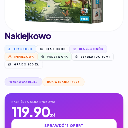
Naklejkowo
TRYB SOLO
DLA 2 OSÓB
DLA 3-4 OSÓB
IMPREZOWA
PROSTA GRA
SZYBKA (DO 30M)
GRA DO 200 ZŁ
WYDAWCA: REBEL
ROK WYDANIA: 2026
NAJNIŻSZA CENA RYNKOWA
119.90
zł
SPRAWDŹ 11 OFERT