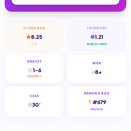
OCENA BGG
TRUDNOŚĆ
8.25
1.21
Z 10
BARDZO LEKKA
GRACZY
WIEK
1-6
8+
NAJLEPIEJ: 2
RANKING BGG
CZAS
#679
30'
MIEJSCE