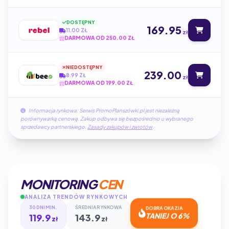
DOSTĘPNY
169.95
11.00 ZŁ
zł
DARMOWA OD 250.00 ZŁ
NIEDOSTĘPNY
239.00
8.99 ZŁ
zł
DARMOWA OD 199.00 ZŁ
Informacja rynkowa: Serwis PromoPlanszówki.pl jest niezależną
porównywarką cenową. Zakup odbywa się bezpośrednio u wybranego
sprzedawcy partnerskiego.
Zasady zakupów i zwrotów
.
MONITORING
CEN
ANALIZA TRENDÓW RYNKOWYCH
30 DNI MIN.
ŚREDNIA RYNKOWA
DOBRA OKAZJA
119.9
143.9
TANIEJ O 6%
zł
zł