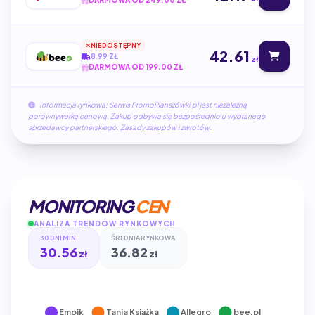
DARMOWA OD 249.00 ZŁ
NIEDOSTĘPNY
42.61
8.99 ZŁ
zł
DARMOWA OD 199.00 ZŁ
Informacja rynkowa: Serwis PromoPlanszówki.pl jest niezależną
porównywarką cenową. Zakup odbywa się bezpośrednio u wybranego
sprzedawcy partnerskiego.
Zasady zakupów i zwrotów
.
MONITORING
CEN
ANALIZA TRENDÓW RYNKOWYCH
30 DNI MIN.
ŚREDNIA RYNKOWA
30.56
36.82
zł
zł