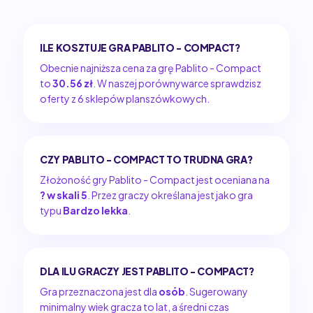
ILE KOSZTUJE GRA PABLITO - COMPACT?
Obecnie najniższa cena za grę Pablito - Compact
to
30.56 zł
. W naszej porównywarce sprawdzisz
oferty z 6 sklepów planszówkowych.
CZY PABLITO - COMPACT TO TRUDNA GRA?
Złożoność gry Pablito - Compact jest oceniana na
? w skali 5
. Przez graczy określana jest jako gra
typu
Bardzo lekka
.
DLA ILU GRACZY JEST PABLITO - COMPACT?
Gra przeznaczona jest dla
osób
. Sugerowany
minimalny wiek gracza to lat, a średni czas