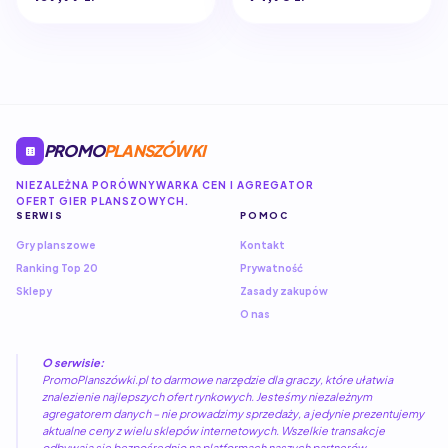
PROMO
PLANSZÓWKI
NIEZALEŻNA PORÓWNYWARKA CEN I AGREGATOR
OFERT GIER PLANSZOWYCH.
SERWIS
POMOC
Gry planszowe
Kontakt
Ranking Top 20
Prywatność
Sklepy
Zasady zakupów
O nas
O serwisie:
PromoPlanszówki.pl to darmowe narzędzie dla graczy, które ułatwia
znalezienie najlepszych ofert rynkowych. Jesteśmy niezależnym
agregatorem danych – nie prowadzimy sprzedaży, a jedynie prezentujemy
aktualne ceny z wielu sklepów internetowych. Wszelkie transakcje
odbywają się bezpośrednio na platformach naszych partnerów