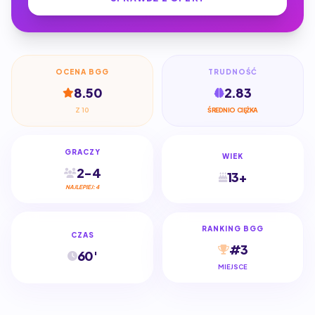
OCENA BGG
TRUDNOŚĆ
8.50
2.83
Z 10
ŚREDNIO CIĘŻKA
GRACZY
WIEK
2-4
13+
NAJLEPIEJ: 4
RANKING BGG
CZAS
#3
60'
MIEJSCE