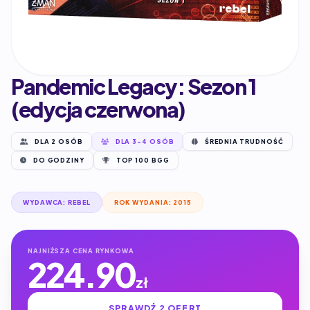
Pandemic Legacy: Sezon 1
(edycja czerwona)
DLA 2 OSÓB
DLA 3-4 OSÓB
ŚREDNIA TRUDNOŚĆ
DO GODZINY
TOP 100 BGG
WYDAWCA: REBEL
ROK WYDANIA: 2015
NAJNIŻSZA CENA RYNKOWA
224.90
zł
SPRAWDŹ 2 OFERT