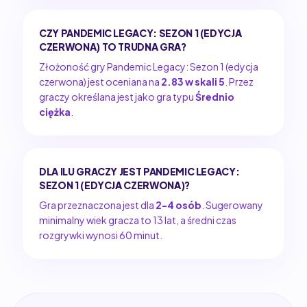
CZY PANDEMIC LEGACY: SEZON 1 (EDYCJA
CZERWONA) TO TRUDNA GRA?
Złożoność gry Pandemic Legacy: Sezon 1 (edycja
czerwona) jest oceniana na
2.83 w skali 5
. Przez
graczy określana jest jako gra typu
Średnio
ciężka
.
DLA ILU GRACZY JEST PANDEMIC LEGACY:
SEZON 1 (EDYCJA CZERWONA)?
Gra przeznaczona jest dla
2-4 osób
. Sugerowany
minimalny wiek gracza to 13 lat, a średni czas
rozgrywki wynosi 60 minut.