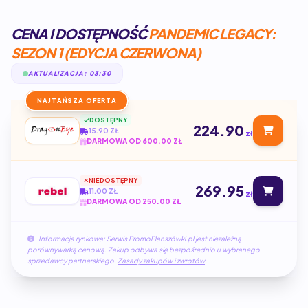
CENA I DOSTĘPNOŚĆ
PANDEMIC LEGACY:
SEZON 1 (EDYCJA CZERWONA)
AKTUALIZACJA: 03:30
NAJTAŃSZA OFERTA
DOSTĘPNY
224.90
15.90 ZŁ
zł
DARMOWA OD 600.00 ZŁ
NIEDOSTĘPNY
269.95
11.00 ZŁ
zł
DARMOWA OD 250.00 ZŁ
Informacja rynkowa: Serwis PromoPlanszówki.pl jest niezależną
porównywarką cenową. Zakup odbywa się bezpośrednio u wybranego
sprzedawcy partnerskiego.
Zasady zakupów i zwrotów
.