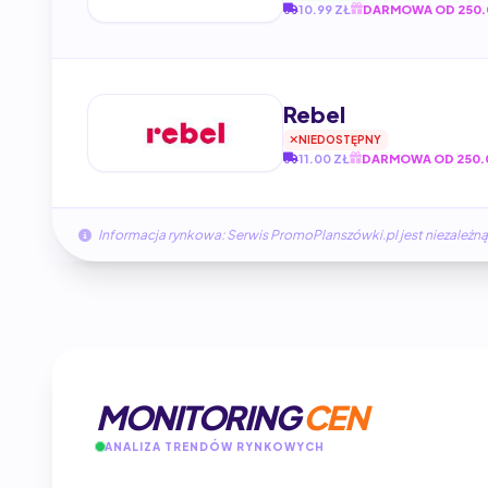
10.99 ZŁ
DARMOWA OD 250.
Rebel
NIEDOSTĘPNY
11.00 ZŁ
DARMOWA OD 250.
Informacja rynkowa: Serwis PromoPlanszówki.pl jest niezale
MONITORING
CEN
ANALIZA TRENDÓW RYNKOWYCH