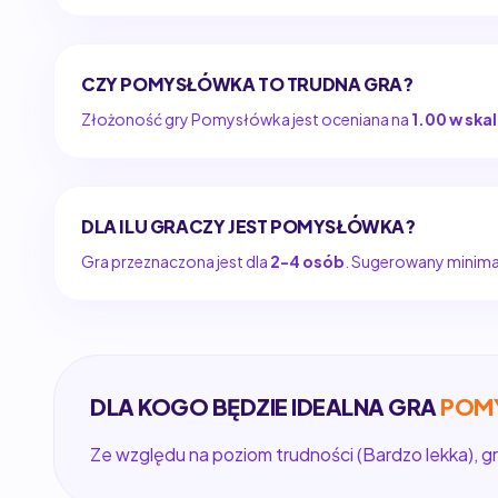
CZY POMYSŁÓWKA TO TRUDNA GRA?
Złożoność gry Pomysłówka jest oceniana na
1.00 w skal
DLA ILU GRACZY JEST POMYSŁÓWKA?
Gra przeznaczona jest dla
2-4 osób
. Sugerowany minimaln
DLA KOGO BĘDZIE IDEALNA GRA
POM
Ze względu na poziom trudności (Bardzo lekka), gr