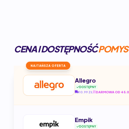
CENA I DOSTĘPNOŚĆ
POMYS
NAJTAŃSZA OFERTA
Allegro
DOSTĘPNY
10.99 ZŁ
DARMOWA OD 45.0
Empik
DOSTĘPNY