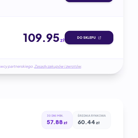
109.95
DO SKLEPU
zł
awcy partnerskiego.
Zasady zakupów i zwrotów
.
30 DNI MIN.
ŚREDNIA RYNKOWA
57.88
60.44
zł
zł