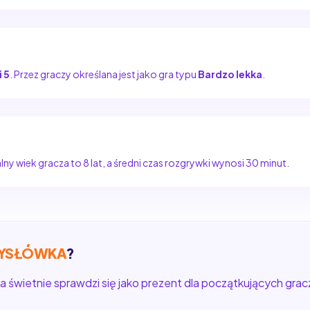
i 5
. Przez graczy określana jest jako gra typu
Bardzo lekka
.
y wiek gracza to 8 lat, a średni czas rozgrywki wynosi 30 minut.
YSŁÓWKA
?
a świetnie sprawdzi się jako prezent dla początkujących gracz