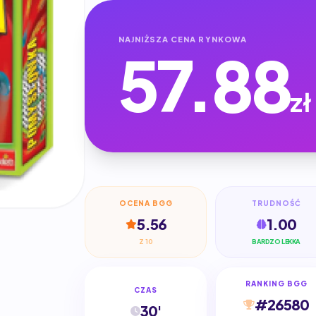
NAJNIŻSZA CENA RYNKOWA
57.88
zł
OCENA BGG
TRUDNOŚĆ
5.56
1.00
Z 10
BARDZO LEKKA
RANKING BGG
CZAS
#26580
30'