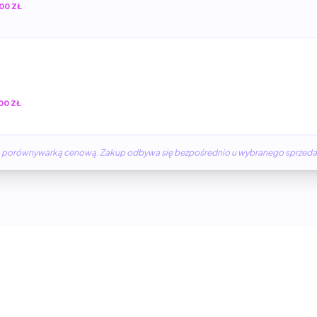
00 ZŁ
00 ZŁ
żną porównywarką cenową. Zakup odbywa się bezpośrednio u wybranego sprzed