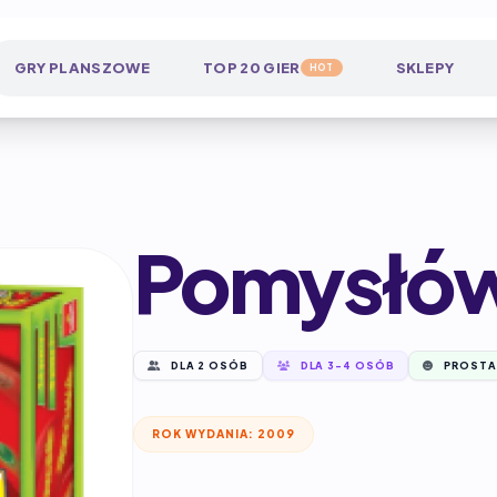
GRY PLANSZOWE
TOP 20 GIER
SKLEPY
HOT
Pomysłó
DLA 2 OSÓB
DLA 3-4 OSÓB
PROSTA
ROK WYDANIA: 2009