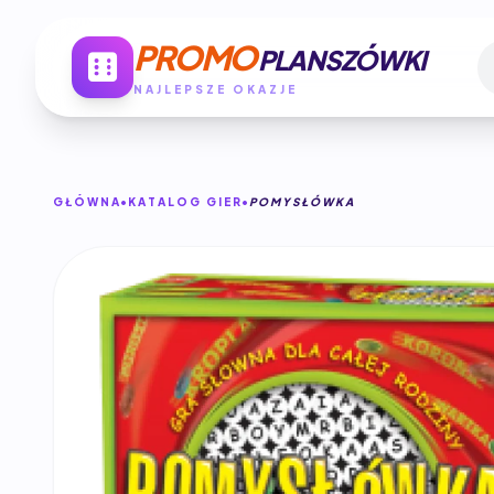
PROMO
PLANSZÓWKI
NAJLEPSZE OKAZJE
GŁÓWNA
KATALOG GIER
POMYSŁÓWKA