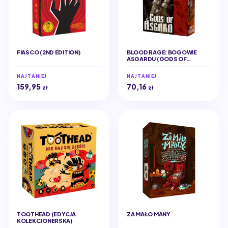
FIASCO (2ND EDITION)
BLOOD RAGE: BOGOWIE
ASGARDU (GODS OF
ASGARD)
NAJTANIEJ
NAJTANIEJ
159,95
70,16
zł
zł
TOOTHEAD (EDYCJA
ZA MAŁO MANY
KOLEKCJONERSKA)