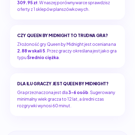
309.95 zł
. W naszej porównywarce sprawdzisz
oferty z 1 sklepów planszówkowych.
CZY QUEEN BY MIDNIGHT TO TRUDNA GRA?
Złożoność gry Queen by Midnight jest oceniana na
2.88 w skali 5
. Przez graczy określana jest jako gra
typu
Średnio ciężka
.
DLA ILU GRACZY JEST QUEEN BY MIDNIGHT?
Gra przeznaczona jest dla
3-6 osób
. Sugerowany
minimalny wiek gracza to 12 lat, a średni czas
rozgrywki wynosi 60 minut.