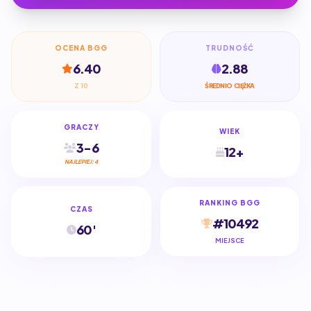
OCENA BGG
TRUDNOŚĆ
6.40
2.88
Z 10
ŚREDNIO CIĘŻKA
GRACZY
WIEK
3-6
12+
NAJLEPIEJ: 4
RANKING BGG
CZAS
#10492
60'
MIEJSCE