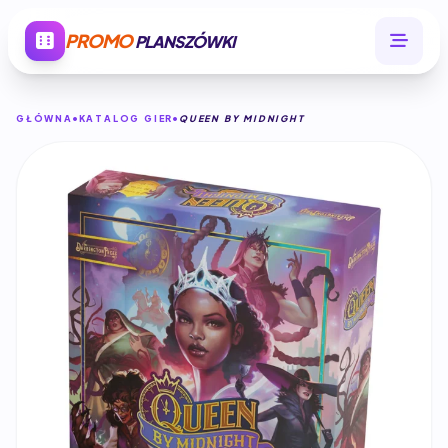
PROMO
PLANSZÓWKI
GŁÓWNA
KATALOG GIER
QUEEN BY MIDNIGHT