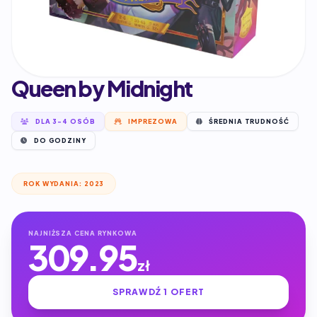
Queen by Midnight
DLA 3-4 OSÓB
IMPREZOWA
ŚREDNIA TRUDNOŚĆ
DO GODZINY
ROK WYDANIA: 2023
NAJNIŻSZA CENA RYNKOWA
309.95
zł
SPRAWDŹ 1 OFERT