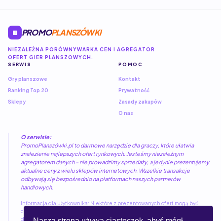
PROMO
PLANSZÓWKI
NIEZALEŻNA PORÓWNYWARKA CEN I AGREGATOR
OFERT GIER PLANSZOWYCH.
SERWIS
POMOC
Gry planszowe
Kontakt
Ranking Top 20
Prywatność
Sklepy
Zasady zakupów
O nas
O serwisie:
PromoPlanszówki.pl to darmowe narzędzie dla graczy, które ułatwia
znalezienie najlepszych ofert rynkowych. Jesteśmy niezależnym
agregatorem danych – nie prowadzimy sprzedaży, a jedynie prezentujemy
aktualne ceny z wielu sklepów internetowych. Wszelkie transakcje
odbywają się bezpośrednio na platformach naszych partnerów
handlowych.
Informacja dla użytkownika: Niektóre z prezentowanych ofert mogą być
częścią programów partnerskich. Kliknięcie w link nie wiąże się z żadnymi
dodatkowymi kosztami dla kupującego, a pozwala nam utrzymywać i rozwijać
Nasza strona używa ciasteczek, abyś mógł