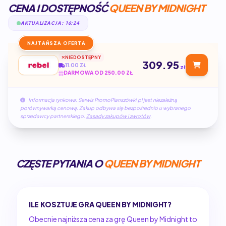
CENA I DOSTĘPNOŚĆ
QUEEN BY MIDNIGHT
AKTUALIZACJA: 16:24
NAJTAŃSZA OFERTA
NIEDOSTĘPNY
309.95
11.00 ZŁ
zł
DARMOWA OD 250.00 ZŁ
Informacja rynkowa: Serwis PromoPlanszówki.pl jest niezależną
porównywarką cenową. Zakup odbywa się bezpośrednio u wybranego
sprzedawcy partnerskiego.
Zasady zakupów i zwrotów
.
CZĘSTE PYTANIA O
QUEEN BY MIDNIGHT
ILE KOSZTUJE GRA QUEEN BY MIDNIGHT?
Obecnie najniższa cena za grę Queen by Midnight to