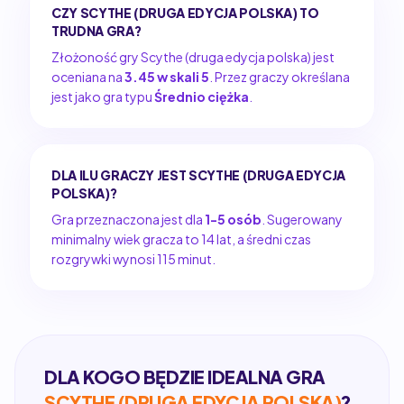
CZY SCYTHE (DRUGA EDYCJA POLSKA) TO
TRUDNA GRA?
Złożoność gry Scythe (druga edycja polska) jest
oceniana na
3.45 w skali 5
. Przez graczy określana
jest jako gra typu
Średnio ciężka
.
DLA ILU GRACZY JEST SCYTHE (DRUGA EDYCJA
POLSKA)?
Gra przeznaczona jest dla
1-5 osób
. Sugerowany
minimalny wiek gracza to 14 lat, a średni czas
rozgrywki wynosi 115 minut.
DLA KOGO BĘDZIE IDEALNA GRA
SCYTHE (DRUGA EDYCJA POLSKA)
?