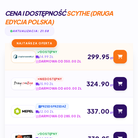
CENA I DOSTĘPNOŚĆ
SCYTHE (DRUGA
EDYCJA POLSKA)
AKTUALIZACJA: 21:58
NAJTAŃSZA OFERTA
DOSTĘPNY
299.95
14.99 ZŁ
zł
DARMOWA OD 350.00 ZŁ
NIEDOSTĘPNY
324.90
15.90 ZŁ
zł
DARMOWA OD 600.00 ZŁ
PRZEDSPRZEDAŻ
337.00
12.00 ZŁ
zł
DARMOWA OD 285.00 ZŁ
DOSTĘPNY