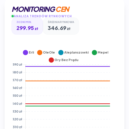
MONITORING
CEN
ANALIZA TRENDÓW RYNKOWYCH
30 DNI MIN.
ŚREDNIA RYNKOWA
299.95
346.69
zł
zł