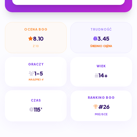
OCENA BGG
TRUDNOŚĆ
8.10
3.45
Z 10
ŚREDNIO CIĘŻKA
GRACZY
WIEK
1-5
14+
NAJLEPIEJ: 4
RANKING BGG
CZAS
#26
115'
MIEJSCE