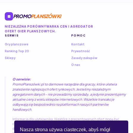
PROMO
PLANSZÓWKI
NIEZALEŻNA PORÓWNYWARKA CEN I AGREGATOR
OFERT GIER PLANSZOWYCH.
SERWIS
POMOC
Gry planszowe
Kontakt
Ranking Top 20
Prywatność
Sklepy
Zasady zakupów
O nas
O serwisie:
PromoPlanszówki.pl to darmowe narzędzie dla graczy, które ułatwia
znalezienie najlepszych ofert rynkowych. Jesteśmy niezależnym
agregatorem danych – nie prowadzimy sprzedaży, a jedynie prezentujemy
aktualne ceny z wielu sklepów internetowych. Wszelkie transakcje
odbywają się bezpośrednio na platformach naszych partnerów
handlowych.
Informacja dla użytkownika: Niektóre z prezentowanych ofert mogą być
częścią programów partnerskich. Kliknięcie w link nie wiąże się z żadnymi
dodatkowymi kosztami dla kupującego, a pozwala nam utrzymywać i rozwijać
Nasza strona używa ciasteczek, abyś mógł