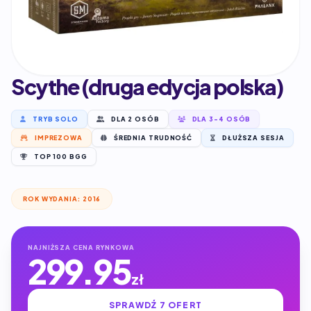
Scythe (druga edycja polska)
TRYB SOLO
DLA 2 OSÓB
DLA 3-4 OSÓB
IMPREZOWA
ŚREDNIA TRUDNOŚĆ
DŁUŻSZA SESJA
TOP 100 BGG
ROK WYDANIA: 2016
NAJNIŻSZA CENA RYNKOWA
299.95
zł
SPRAWDŹ 7 OFERT