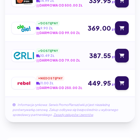
339.95
14.99 ZŁ
zł
DARMOWA OD 500.00 ZŁ
DOSTĘPNY
369.00
9.90 ZŁ
zł
DARMOWA OD 99.00 ZŁ
DOSTĘPNY
387.55
10.49 ZŁ
zł
DARMOWA OD 79.00 ZŁ
NIEDOSTĘPNY
449.95
11.00 ZŁ
zł
DARMOWA OD 250.00 ZŁ
Informacja rynkowa: Serwis PromoPlanszówki.pl jest niezależną
porównywarką cenową. Zakup odbywa się bezpośrednio u wybranego
sprzedawcy partnerskiego.
Zasady zakupów i zwrotów
.