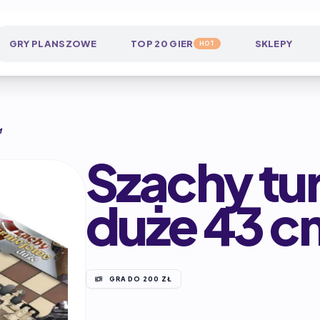
GRY PLANSZOWE
TOP 20 GIER
SKLEPY
HOT
M
Szachy tu
duże 43 c
GRA DO 200 ZŁ