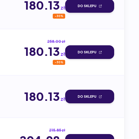
180.13
DO SKLEPU
zł
-30%
258.00 zł
180.13
DO SKLEPU
zł
-30%
180.13
DO SKLEPU
zł
215.85 zł