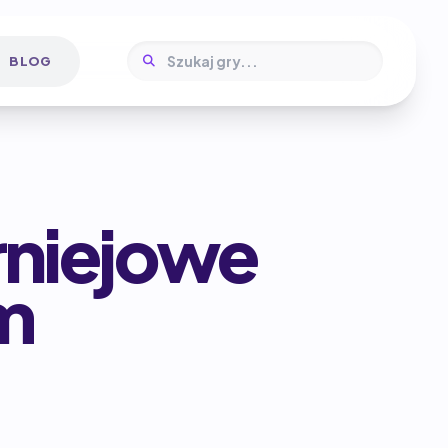
BLOG
rniejowe
m