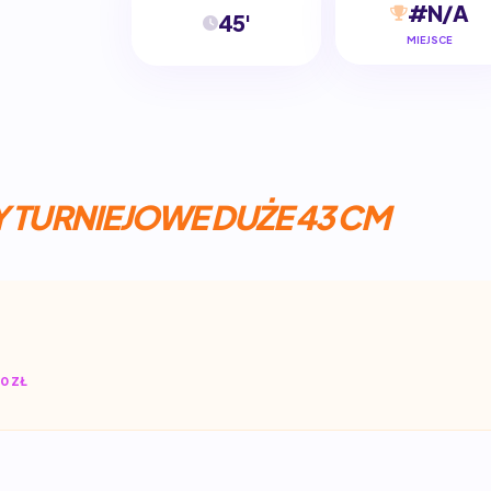
#N/A
45'
MIEJSCE
 TURNIEJOWE DUŻE 43 CM
0 ZŁ