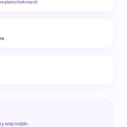
epów planszówkowych.
ka
.
y oraz rodzin.