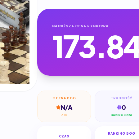
NAJNIŻSZA CENA RYNKOWA
173.8
OCENA BGG
TRUDNOŚĆ
N/A
0
Z 10
BARDZO LEKKA
RANKING BGG
CZAS