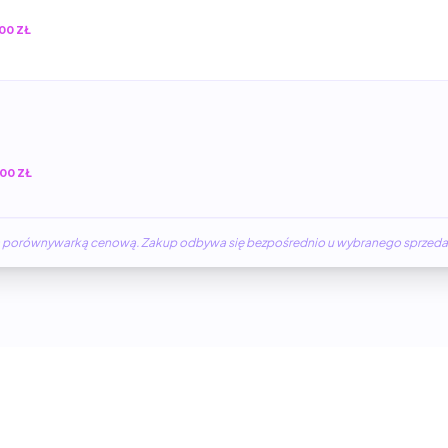
00 ZŁ
00 ZŁ
żną porównywarką cenową. Zakup odbywa się bezpośrednio u wybranego sprzed