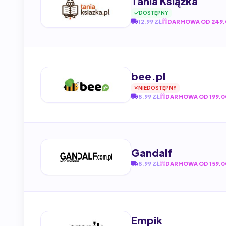
Tania Książka
DOSTĘPNY
12.99 ZŁ
DARMOWA OD 249.
bee.pl
NIEDOSTĘPNY
8.99 ZŁ
DARMOWA OD 199.0
Gandalf
8.99 ZŁ
DARMOWA OD 159.0
Empik