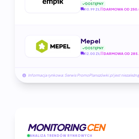
DOSTĘPNY
10.99 ZŁ
DARMOWA OD 250.
Mepel
DOSTĘPNY
12.00 ZŁ
DARMOWA OD 285.
Informacja rynkowa: Serwis PromoPlanszówki.pl jest niezale
MONITORING
CEN
ANALIZA TRENDÓW RYNKOWYCH