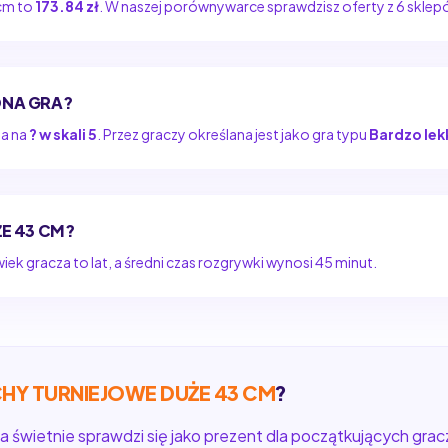
 cm to
173.84 zł
. W naszej porównywarce sprawdzisz oferty z 6 skl
DNA GRA?
na na
? w skali 5
. Przez graczy określana jest jako gra typu
Bardzo lek
ŻE 43 CM?
ek gracza to lat, a średni czas rozgrywki wynosi 45 minut.
HY TURNIEJOWE DUŻE 43 CM
?
a świetnie sprawdzi się jako prezent dla początkujących gracz