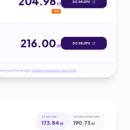
204.98
DO SKLEPU
zł
-5%
216.00
DO SKLEPU
zł
awcy partnerskiego.
Zasady zakupów i zwrotów
.
30 DNI MIN.
ŚREDNIA RYNKOWA
173.84
190.73
zł
zł