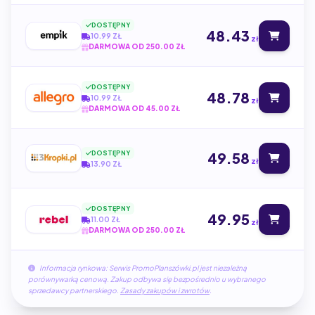
DOSTĘPNY
48.43
10.99 ZŁ
zł
DARMOWA OD 250.00 ZŁ
DOSTĘPNY
48.78
10.99 ZŁ
zł
DARMOWA OD 45.00 ZŁ
DOSTĘPNY
49.58
zł
13.90 ZŁ
DOSTĘPNY
49.95
11.00 ZŁ
zł
DARMOWA OD 250.00 ZŁ
Informacja rynkowa: Serwis PromoPlanszówki.pl jest niezależną
porównywarką cenową. Zakup odbywa się bezpośrednio u wybranego
sprzedawcy partnerskiego.
Zasady zakupów i zwrotów
.