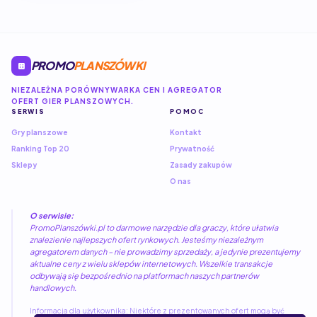
PROMO
PLANSZÓWKI
NIEZALEŻNA PORÓWNYWARKA CEN I AGREGATOR
OFERT GIER PLANSZOWYCH.
SERWIS
POMOC
Gry planszowe
Kontakt
Ranking Top 20
Prywatność
Sklepy
Zasady zakupów
O nas
O serwisie:
PromoPlanszówki.pl to darmowe narzędzie dla graczy, które ułatwia
znalezienie najlepszych ofert rynkowych. Jesteśmy niezależnym
agregatorem danych – nie prowadzimy sprzedaży, a jedynie prezentujemy
aktualne ceny z wielu sklepów internetowych. Wszelkie transakcje
odbywają się bezpośrednio na platformach naszych partnerów
handlowych.
Informacja dla użytkownika: Niektóre z prezentowanych ofert mogą być