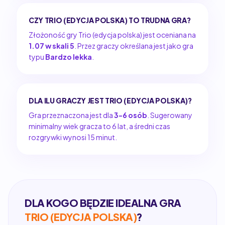
CZY TRIO (EDYCJA POLSKA) TO TRUDNA GRA?
Złożoność gry Trio (edycja polska) jest oceniana na
1.07 w skali 5
. Przez graczy określana jest jako gra
typu
Bardzo lekka
.
DLA ILU GRACZY JEST TRIO (EDYCJA POLSKA)?
Gra przeznaczona jest dla
3-6 osób
. Sugerowany
minimalny wiek gracza to 6 lat, a średni czas
rozgrywki wynosi 15 minut.
DLA KOGO BĘDZIE IDEALNA GRA
TRIO (EDYCJA POLSKA)
?