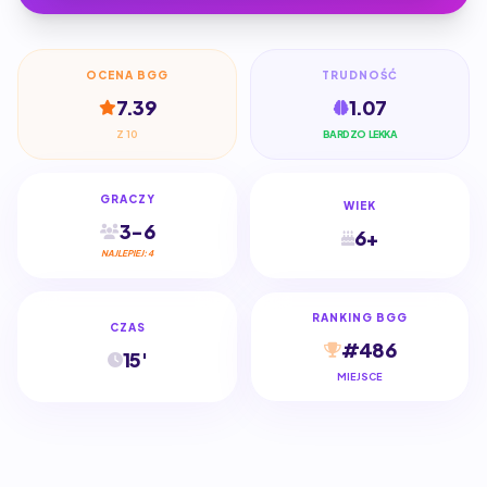
OCENA BGG
TRUDNOŚĆ
7.39
1.07
Z 10
BARDZO LEKKA
GRACZY
WIEK
3-6
6+
NAJLEPIEJ: 4
RANKING BGG
CZAS
#486
15'
MIEJSCE