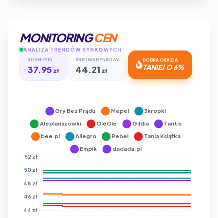
MONITORING
CEN
ANALIZA TRENDÓW RYNKOWYCH
30 DNI MIN.
ŚREDNIA RYNKOWA
DOBRA OKAZJA
37.95
44.21
TANIEJ O 6%
zł
zł