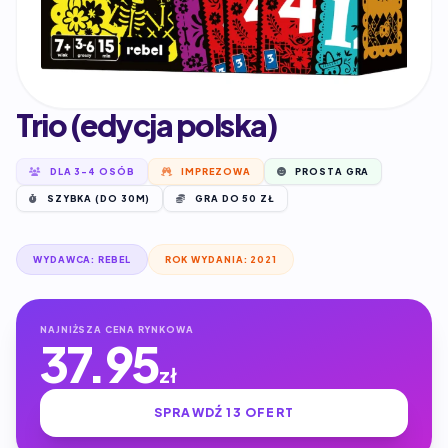
Trio (edycja polska)
DLA 3-4 OSÓB
IMPREZOWA
PROSTA GRA
SZYBKA (DO 30M)
GRA DO 50 ZŁ
WYDAWCA: REBEL
ROK WYDANIA: 2021
NAJNIŻSZA CENA RYNKOWA
37.95
zł
SPRAWDŹ 13 OFERT