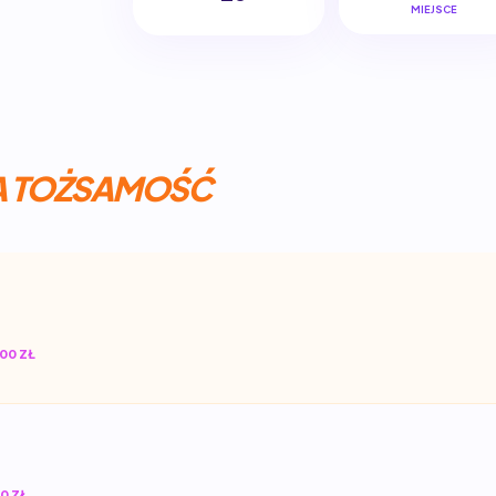
MIEJSCE
A TOŻSAMOŚĆ
00 ZŁ
0 ZŁ