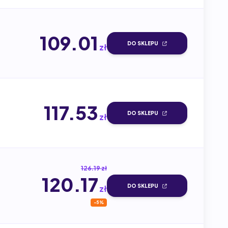
109.01
DO SKLEPU
zł
117.53
DO SKLEPU
zł
126.19 zł
120.17
DO SKLEPU
zł
-5%