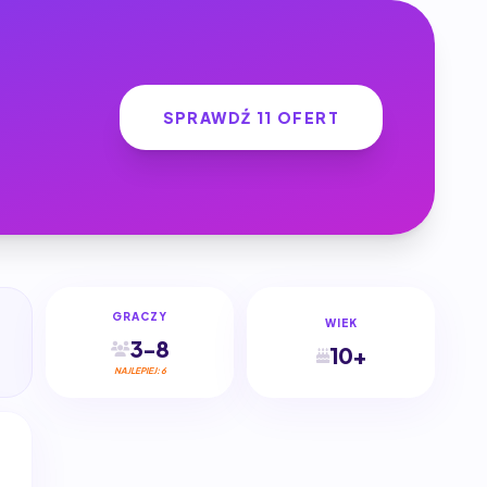
SPRAWDŹ 11 OFERT
ł
GRACZY
WIEK
3-8
10+
NAJLEPIEJ: 6