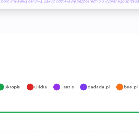
żną porównywarką cenową. Zakup odbywa się bezpośrednio u wybranego sprzed