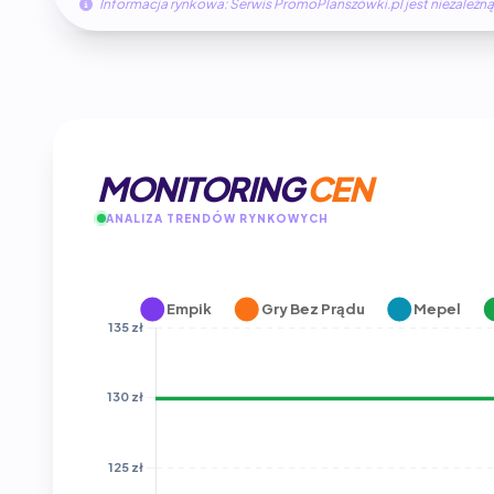
Informacja rynkowa: Serwis PromoPlanszówki.pl jest niezale
MONITORING
CEN
ANALIZA TRENDÓW RYNKOWYCH