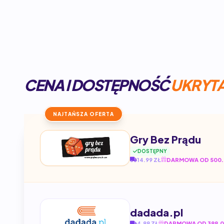
CENA I DOSTĘPNOŚĆ
UKRYT
NAJTAŃSZA OFERTA
Gry Bez Prądu
DOSTĘPNY
14.99 ZŁ
DARMOWA OD 500.
dadada.pl
4.99 ZŁ
DARMOWA OD 399.0