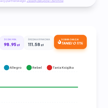
awcy partnerskiego.
Zasady zakupów i zwrotów
.
30 DNI MIN.
ŚREDNIA RYNKOWA
DOBRA OKAZJA
TANIEJ O 11%
98.95
111.58
zł
zł