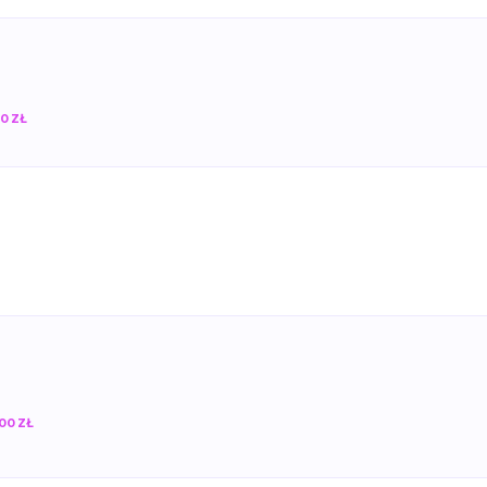
0 ZŁ
00 ZŁ