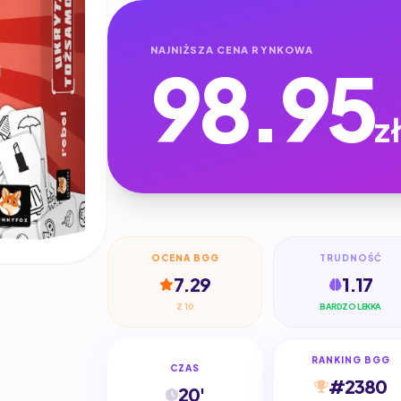
NAJNIŻSZA CENA RYNKOWA
98.95
z
OCENA BGG
TRUDNOŚĆ
7.29
1.17
Z 10
BARDZO LEKKA
RANKING BGG
CZAS
#2380
20'