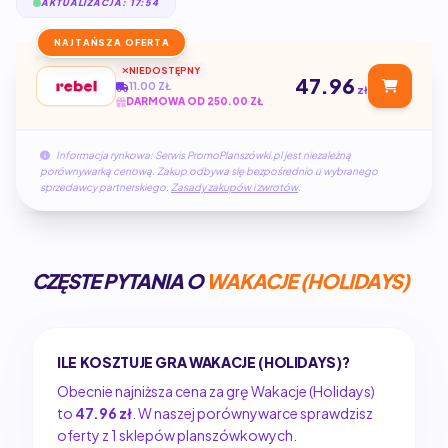
AKTUALIZACJA: 17:54
NAJTAŃSZA OFERTA
NIEDOSTĘPNY
47.96
11.00 ZŁ
zł
DARMOWA OD 250.00 ZŁ
Informacja rynkowa: Serwis PromoPlanszówki.pl jest niezależną
porównywarką cenową. Zakup odbywa się bezpośrednio u wybranego
sprzedawcy partnerskiego.
Zasady zakupów i zwrotów
.
CZĘSTE PYTANIA O
WAKACJE (HOLIDAYS)
ILE KOSZTUJE GRA WAKACJE (HOLIDAYS)?
Obecnie najniższa cena za grę Wakacje (Holidays)
to
47.96 zł
. W naszej porównywarce sprawdzisz
oferty z 1 sklepów planszówkowych.