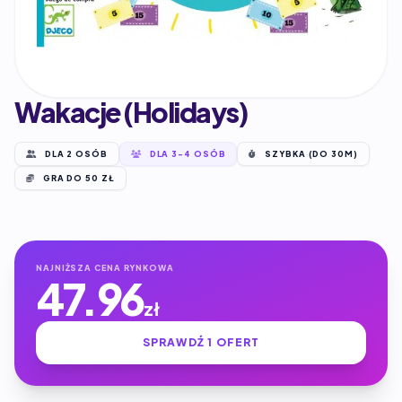
Wakacje (Holidays)
DLA 2 OSÓB
DLA 3-4 OSÓB
SZYBKA (DO 30M)
GRA DO 50 ZŁ
NAJNIŻSZA CENA RYNKOWA
47.96
zł
SPRAWDŹ 1 OFERT