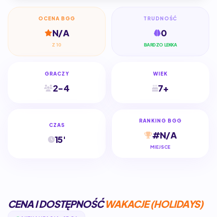
OCENA BGG
TRUDNOŚĆ
N/A
0
Z 10
BARDZO LEKKA
GRACZY
WIEK
2-4
7+
RANKING BGG
CZAS
#N/A
15'
MIEJSCE
CENA I DOSTĘPNOŚĆ
WAKACJE (HOLIDAYS)