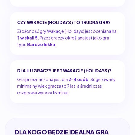
CZY WAKACJE (HOLIDAYS) TO TRUDNA GRA?
Złożoność gry Wakacje (Holidays) jest oceniana na
? w skali 5
. Przez graczy określana jest jako gra
typu
Bardzo lekka
.
DLA ILU GRACZY JEST WAKACJE (HOLIDAYS)?
Gra przeznaczona jest dla
2-4 osób
. Sugerowany
minimalny wiek gracza to 7 lat, a średni czas
rozgrywki wynosi 15 minut.
DLA KOGO BĘDZIE IDEALNA GRA