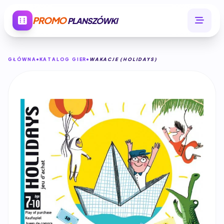
PROMO
PLANSZÓWKI
GŁÓWNA
KATALOG GIER
WAKACJE (HOLIDAYS)