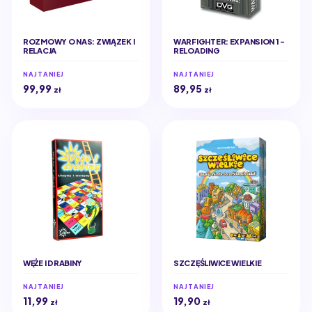
ROZMOWY O NAS: ZWIĄZEK I
WARFIGHTER: EXPANSION 1 -
RELACJA
RELOADING
NAJTANIEJ
NAJTANIEJ
99,99
89,95
zł
zł
WĘŻE I DRABINY
SZCZĘŚLIWICE WIELKIE
NAJTANIEJ
NAJTANIEJ
11,99
19,90
zł
zł