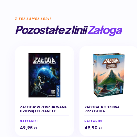
Z TEJ SAMEJ SERII
Pozostałe z linii
Załoga
ZAŁOGA: W POSZUKIWANIU
ZAŁOGA: RODZINNA
DZIEWIĄTEJ PLANETY
PRZYGODA
NAJTANIEJ
NAJTANIEJ
49,95
49,90
zł
zł