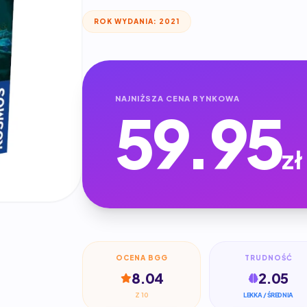
ROK WYDANIA: 2021
NAJNIŻSZA CENA RYNKOWA
59.95
zł
OCENA BGG
TRUDNOŚĆ
8.04
2.05
Z 10
LEKKA / ŚREDNIA