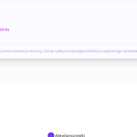
00 ZŁ
żną porównywarką cenową. Zakup odbywa się bezpośrednio u wybranego sprzed