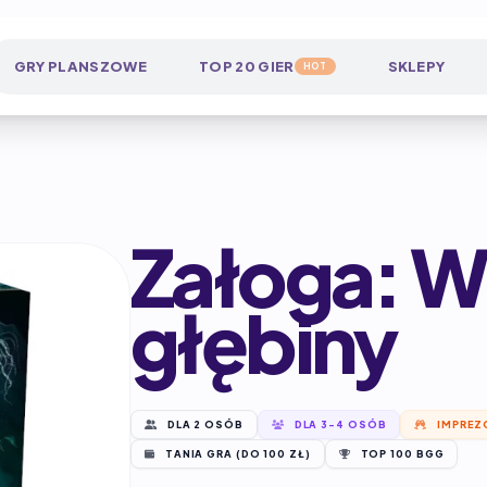
GRY PLANSZOWE
TOP 20 GIER
SKLEPY
HOT
Załoga: 
głębiny
DLA 2 OSÓB
DLA 3-4 OSÓB
IMPREZ
TANIA GRA (DO 100 ZŁ)
TOP 100 BGG