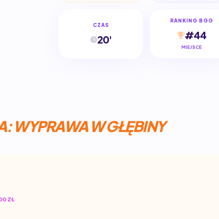
RANKING BGG
CZAS
#44
20'
MIEJSCE
: WYPRAWA W GŁĘBINY
00 ZŁ