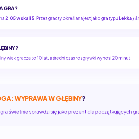
A GRA?
 na
2.05 w skali 5
. Przez graczy określana jest jako gra typu
Lekka / ś
ŁĘBINY?
y wiek gracza to 10 lat, a średni czas rozgrywki wynosi 20 minut.
GA: WYPRAWA W GŁĘBINY
?
 gra świetnie sprawdzi się jako prezent dla początkujących gr