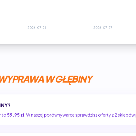
WYPRAWA W GŁĘBINY
INY?
y to
59.95 zł
. W naszej porównywarce sprawdzisz oferty z 2 sklepó