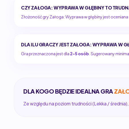
CZY ZAŁOGA: WYPRAWA W GŁĘBINY TO TRUDN
Złożoność gry Załoga: Wyprawa w głębiny jest oceniana
DLA ILU GRACZY JEST ZAŁOGA: WYPRAWA W G
Gra przeznaczona jest dla
2-5 osób
. Sugerowany minimaln
DLA KOGO BĘDZIE IDEALNA GRA
ZAŁO
Ze względu na poziom trudności (Lekka / średnia),