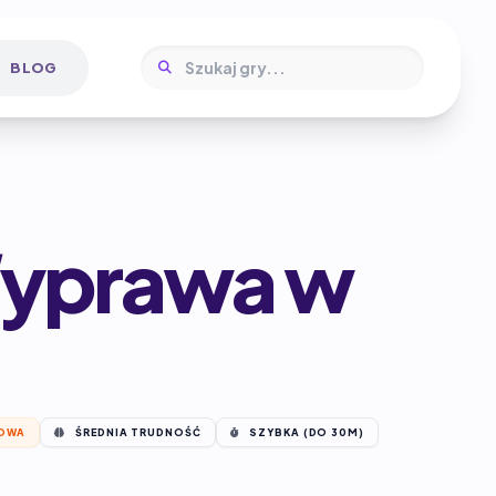
BLOG
Wyprawa w
OWA
ŚREDNIA TRUDNOŚĆ
SZYBKA (DO 30M)