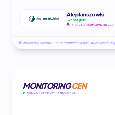
Aleplanszowki
DOSTĘPNY
14.99 ZŁ
DARMOWA OD 350.
Informacja rynkowa: Serwis PromoPlanszówki.pl jest niezale
MONITORING
CEN
ANALIZA TRENDÓW RYNKOWYCH