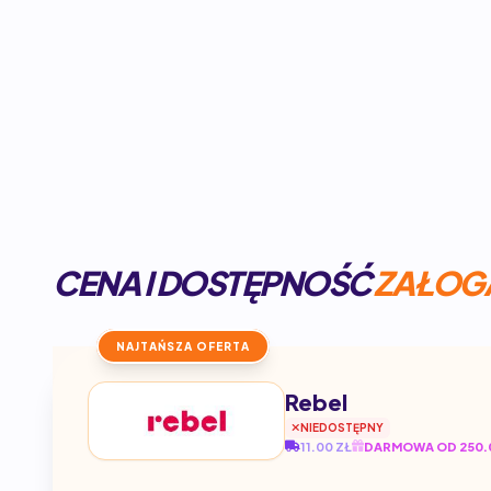
CENA I DOSTĘPNOŚĆ
ZAŁOGA
NAJTAŃSZA OFERTA
Rebel
NIEDOSTĘPNY
11.00 ZŁ
DARMOWA OD 250.