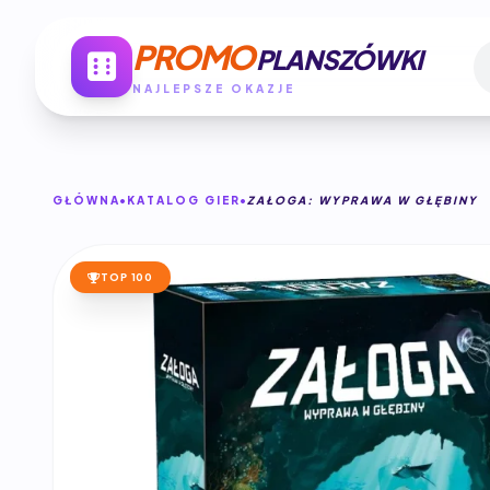
PROMO
PLANSZÓWKI
NAJLEPSZE OKAZJE
GŁÓWNA
KATALOG GIER
ZAŁOGA: WYPRAWA W GŁĘBINY
TOP 100