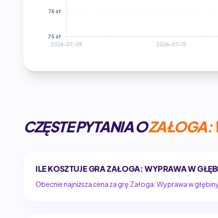
CZĘSTE PYTANIA O
ZAŁOGA: 
ILE KOSZTUJE GRA ZAŁOGA: WYPRAWA W GŁĘB
Obecnie najniższa cena za grę Załoga: Wyprawa w głębin