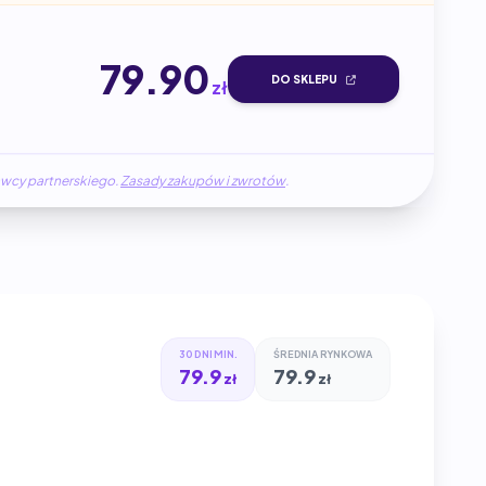
79.90
DO SKLEPU
zł
awcy partnerskiego.
Zasady zakupów i zwrotów
.
30 DNI MIN.
ŚREDNIA RYNKOWA
79.9
79.9
zł
zł