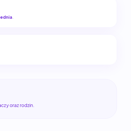
rednia
.
aczy oraz rodzin.