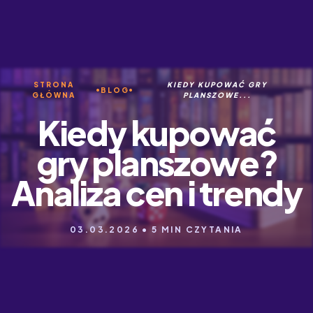
STRONA
KIEDY KUPOWAĆ GRY
BLOG
GŁÓWNA
PLANSZOWE...
Kiedy kupować
gry planszowe?
Analiza cen i trendy
03.03.2026 • 5 MIN CZYTANIA