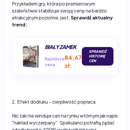
Przykładem gry, która po premierowym
szaleństwie stabilizuje swoją cenę na bardzo
atrakcyjnym poziomie, jest:
Sprawdź aktualny
trend:
BIAŁY ZAMEK
SPRAWDŹ
84,67
HISTORIĘ
Najniższa
CEN
cena:
zł
2. Efekt dodruku – cierpliwość popłaca
Nic tak nie winduje cen na rynku wtórnym jak napis
"nakład wyczerpany". Spekulanci potrafią żądać
wtedy kwot o 200% wyższych niż cena