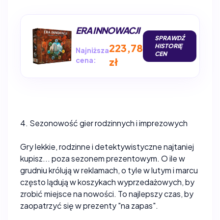
ERA INNOWACJI
SPRAWDŹ
223,78
HISTORIĘ
Najniższa
CEN
cena:
zł
4. Sezonowość gier rodzinnych i imprezowych
Gry lekkie, rodzinne i detektywistyczne najtaniej
kupisz... poza sezonem prezentowym. O ile w
grudniu królują w reklamach, o tyle w lutym i marcu
często lądują w koszykach wyprzedażowych, by
zrobić miejsce na nowości. To najlepszy czas, by
zaopatrzyć się w prezenty "na zapas".