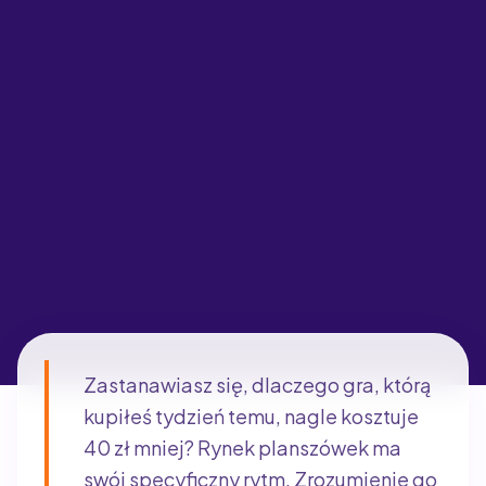
Zastanawiasz się, dlaczego gra, którą
kupiłeś tydzień temu, nagle kosztuje
40 zł mniej? Rynek planszówek ma
swój specyficzny rytm. Zrozumienie go