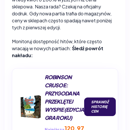
sklepowa. Nasza rada? Czekaj na oficjalny
dodruk. Gdy nowa partia trafia do magazynów,
ceny w sklepach często spadają nawet poniżej
tych z pierwszej edycji.
Monitoruj dostępność hitów, które często
wracają w nowych partiach:
Śledź powrót
nakładu:
ROBINSON
CRUSOE:
PRZYGODA NA
PRZEKLĘTEJ
SPRAWDŹ
HISTORIĘ
WYSPIE (EDYCJA
CEN
GRA ROKU)
120,97
Najniższa