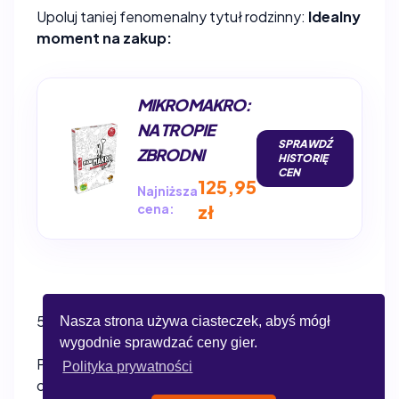
Upoluj taniej fenomenalny tytuł rodzinny:
Idealny
moment na zakup:
MIKROMAKRO:
NA TROPIE
SPRAWDŹ
ZBRODNI
HISTORIĘ
CEN
125,95
Najniższa
cena:
zł
5. Nowości – kiedy przedsprzedaż ma sens?
Nasza strona używa ciasteczek, abyś mógł
wygodnie sprawdzać ceny gier.
Przedsprzedaż opłaca się głównie przy tytułach z
Polityka prywatności
ogromnym "hype'em", gdzie istnieje ryzyko, że