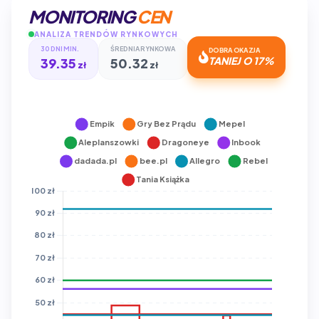
MONITORING
CEN
ANALIZA TRENDÓW RYNKOWYCH
30 DNI MIN.
ŚREDNIA RYNKOWA
DOBRA OKAZJA
39.35
50.32
TANIEJ O 17%
zł
zł