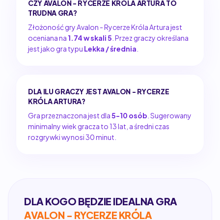
CZY AVALON - RYCERZE KRÓLA ARTURA TO
TRUDNA GRA?
Złożoność gry Avalon - Rycerze Króla Artura jest
oceniana na
1.74 w skali 5
. Przez graczy określana
jest jako gra typu
Lekka / średnia
.
DLA ILU GRACZY JEST AVALON - RYCERZE
KRÓLA ARTURA?
Gra przeznaczona jest dla
5-10 osób
. Sugerowany
minimalny wiek gracza to 13 lat, a średni czas
rozgrywki wynosi 30 minut.
DLA KOGO BĘDZIE IDEALNA GRA
AVALON - RYCERZE KRÓLA