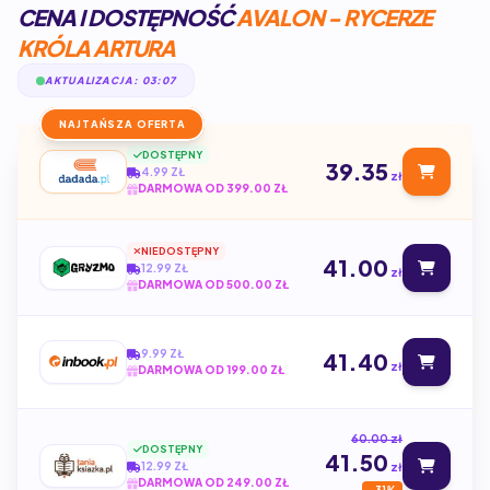
CENA I DOSTĘPNOŚĆ
AVALON - RYCERZE
KRÓLA ARTURA
AKTUALIZACJA: 03:07
NAJTAŃSZA OFERTA
DOSTĘPNY
39.35
4.99 ZŁ
zł
DARMOWA OD 399.00 ZŁ
NIEDOSTĘPNY
41.00
12.99 ZŁ
zł
DARMOWA OD 500.00 ZŁ
9.99 ZŁ
41.40
zł
DARMOWA OD 199.00 ZŁ
60.00 zł
DOSTĘPNY
41.50
12.99 ZŁ
zł
DARMOWA OD 249.00 ZŁ