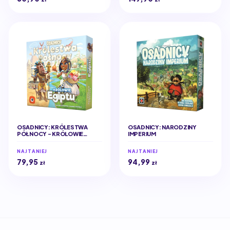
OSADNICY: KRÓLESTWA
OSADNICY: NARODZINY
PÓŁNOCY - KRÓLOWIE
IMPERIUM
EGIPTU
NAJTANIEJ
NAJTANIEJ
79,95
94,99
zł
zł