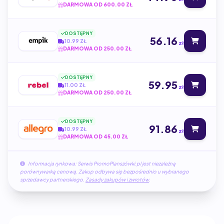
DARMOWA OD 600.00 ZŁ
DOSTĘPNY
56.16
10.99 ZŁ
zł
DARMOWA OD 250.00 ZŁ
DOSTĘPNY
59.95
11.00 ZŁ
zł
DARMOWA OD 250.00 ZŁ
DOSTĘPNY
91.86
10.99 ZŁ
zł
DARMOWA OD 45.00 ZŁ
Informacja rynkowa: Serwis PromoPlanszówki.pl jest niezależną
porównywarką cenową. Zakup odbywa się bezpośrednio u wybranego
sprzedawcy partnerskiego.
Zasady zakupów i zwrotów
.