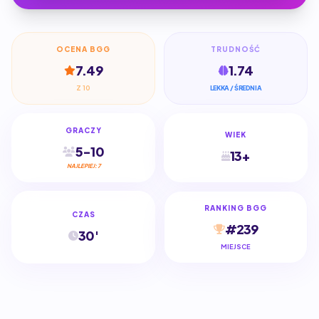
OCENA BGG
TRUDNOŚĆ
7.49
1.74
Z 10
LEKKA / ŚREDNIA
GRACZY
WIEK
5-10
13+
NAJLEPIEJ: 7
RANKING BGG
CZAS
#239
30'
MIEJSCE