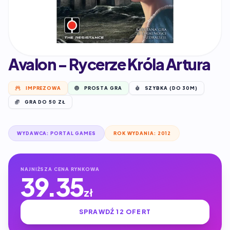
Avalon - Rycerze Króla Artura
IMPREZOWA
PROSTA GRA
SZYBKA (DO 30M)
GRA DO 50 ZŁ
WYDAWCA: PORTAL GAMES
ROK WYDANIA: 2012
NAJNIŻSZA CENA RYNKOWA
39.35
zł
SPRAWDŹ 12 OFERT