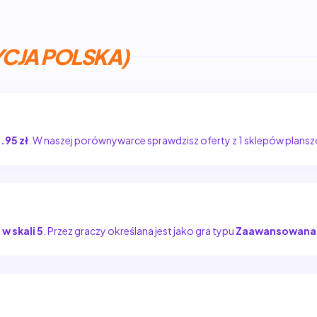
YCJA POLSKA)
.95 zł
. W naszej porównywarce sprawdzisz oferty z 1 sklepów plan
 w skali 5
. Przez graczy określana jest jako gra typu
Zaawansowana