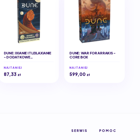
DUNE: IXIANIE I TLEILAXIANIE
DUNE: WAR FOR ARRAKIS -
- DODATKOWE
CORE BOX
STRONNICTWA (EDYCJA
POLSKA)
NAJTANIEJ
NAJTANIEJ
87,33
599,00
zł
zł
SERWIS
POMOC