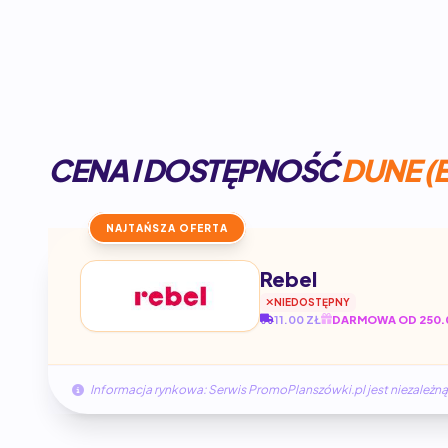
CENA I DOSTĘPNOŚĆ
DUNE (
NAJTAŃSZA OFERTA
Rebel
NIEDOSTĘPNY
11.00 ZŁ
DARMOWA OD 250.
Informacja rynkowa: Serwis PromoPlanszówki.pl jest niezale