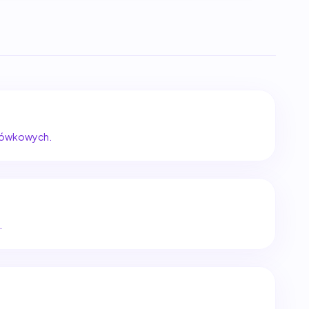
szówkowych.
.