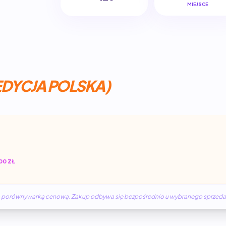
MIEJSCE
EDYCJA POLSKA)
00 ZŁ
żną porównywarką cenową. Zakup odbywa się bezpośrednio u wybranego sprzed