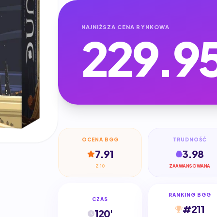
NAJNIŻSZA CENA RYNKOWA
229.9
OCENA BGG
TRUDNOŚĆ
7.91
3.98
Z 10
ZAAWANSOWANA
RANKING BGG
CZAS
#211
120'