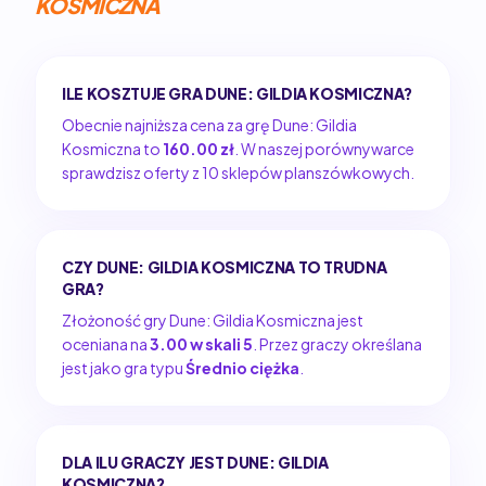
KOSMICZNA
ILE KOSZTUJE GRA DUNE: GILDIA KOSMICZNA?
Obecnie najniższa cena za grę Dune: Gildia
Kosmiczna to
160.00 zł
. W naszej porównywarce
sprawdzisz oferty z 10 sklepów planszówkowych.
CZY DUNE: GILDIA KOSMICZNA TO TRUDNA
GRA?
Złożoność gry Dune: Gildia Kosmiczna jest
oceniana na
3.00 w skali 5
. Przez graczy określana
jest jako gra typu
Średnio ciężka
.
DLA ILU GRACZY JEST DUNE: GILDIA
KOSMICZNA?