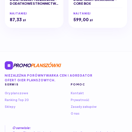
DODATKOWE STRONNICTWA
CORE BOX
(EDYCJA POLSKA)
NAJTANIEJ
NAJTANIEJ
87,33
599,00
zł
zł
PROMO
PLANSZÓWKI
NIEZALEŻNA PORÓWNYWARKA CEN I AGREGATOR
OFERT GIER PLANSZOWYCH.
SERWIS
POMOC
Gry planszowe
Kontakt
Ranking Top 20
Prywatność
Sklepy
Zasady zakupów
O nas
O serwisie: