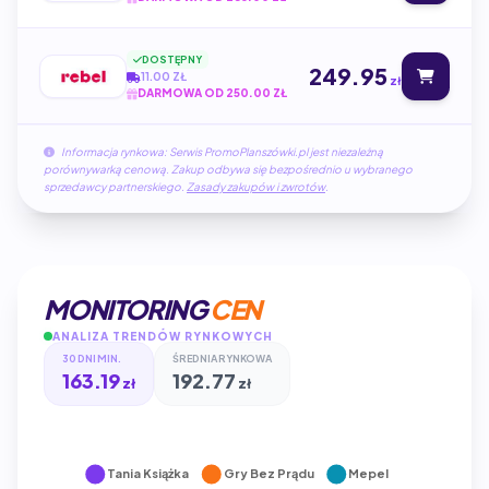
DOSTĘPNY
249.95
11.00 ZŁ
zł
DARMOWA OD 250.00 ZŁ
Informacja rynkowa: Serwis PromoPlanszówki.pl jest niezależną
porównywarką cenową. Zakup odbywa się bezpośrednio u wybranego
sprzedawcy partnerskiego.
Zasady zakupów i zwrotów
.
MONITORING
CEN
ANALIZA TRENDÓW RYNKOWYCH
30 DNI MIN.
ŚREDNIA RYNKOWA
163.19
192.77
zł
zł