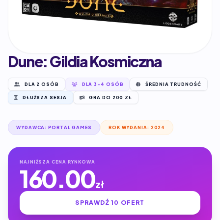
Dune: Gildia Kosmiczna
DLA 2 OSÓB
DLA 3-4 OSÓB
ŚREDNIA TRUDNOŚĆ
DŁUŻSZA SESJA
GRA DO 200 ZŁ
WYDAWCA: PORTAL GAMES
ROK WYDANIA: 2024
NAJNIŻSZA CENA RYNKOWA
160.00
zł
SPRAWDŹ 10 OFERT