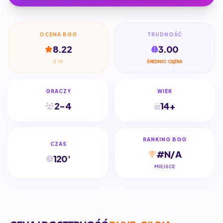
OCENA BGG
TRUDNOŚĆ
8.22
3.00
Z 10
ŚREDNIO CIĘŻKA
GRACZY
WIEK
2-4
14+
RANKING BGG
CZAS
#N/A
120'
MIEJSCE