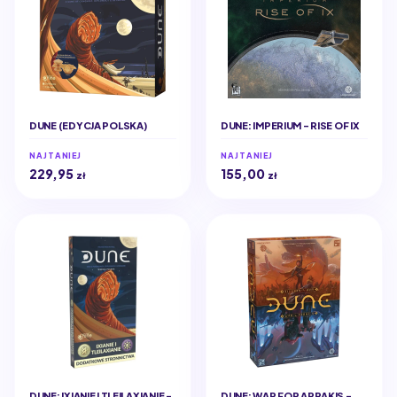
DUNE (EDYCJA POLSKA)
DUNE: IMPERIUM - RISE OF IX
NAJTANIEJ
NAJTANIEJ
229,95
155,00
zł
zł
DUNE: IXIANIE I TLEILAXIANIE -
DUNE: WAR FOR ARRAKIS -