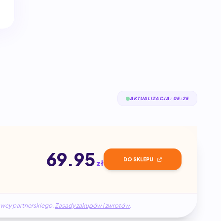
AKTUALIZACJA: 05:25
69.95
DO SKLEPU
zł
awcy partnerskiego.
Zasady zakupów i zwrotów
.