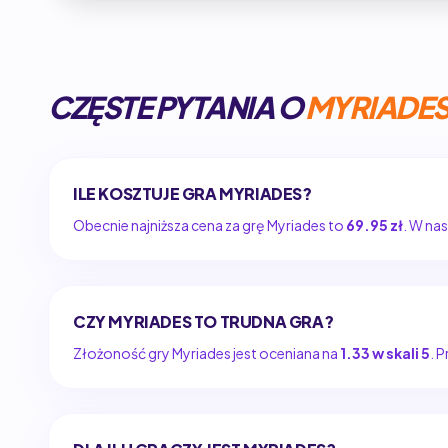
CZĘSTE PYTANIA O
MYRIADE
ILE KOSZTUJE GRA MYRIADES?
Obecnie najniższa cena za grę Myriades to
69.95 zł
. W na
CZY MYRIADES TO TRUDNA GRA?
Złożoność gry Myriades jest oceniana na
1.33 w skali 5
. 