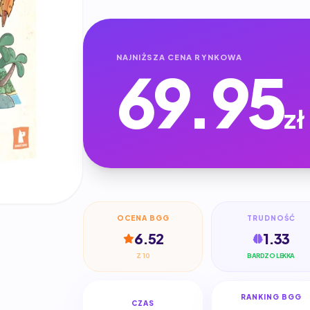
NAJNIŻSZA CENA RYNKOWA
69.95
zł
OCENA BGG
TRUDNOŚĆ
6.52
1.33
Z 10
BARDZO LEKKA
RANKING BGG
CZAS