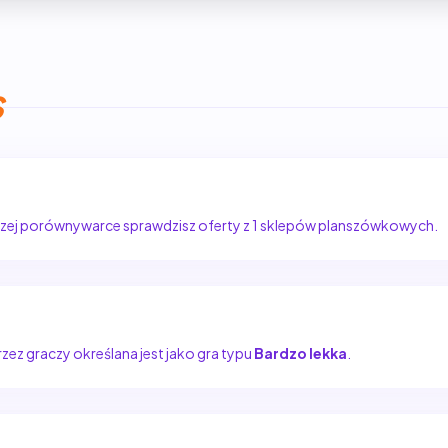
S
szej porównywarce sprawdzisz oferty z 1 sklepów planszówkowych.
Przez graczy określana jest jako gra typu
Bardzo lekka
.