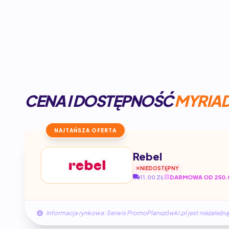
CENA I DOSTĘPNOŚĆ
MYRIA
NAJTAŃSZA OFERTA
Rebel
NIEDOSTĘPNY
11.00 ZŁ
DARMOWA OD 250.
Informacja rynkowa: Serwis PromoPlanszówki.pl jest niezale