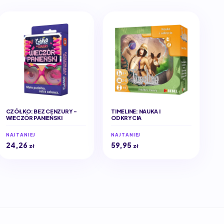
CZÓŁKO: BEZ CENZURY -
TIMELINE: NAUKA I
WIECZÓR PANIEŃSKI
ODKRYCIA
NAJTANIEJ
NAJTANIEJ
24,26
59,95
zł
zł