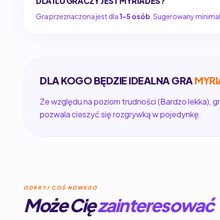
DLA ILU GRACZY JEST MYRIADES?
Gra przeznaczona jest dla
1-5 osób
. Sugerowany minimaln
DLA KOGO BĘDZIE IDEALNA GRA
MYRI
Ze względu na poziom trudności (Bardzo lekka), gr
pozwala cieszyć się rozgrywką w pojedynkę.
ODKRYJ COŚ NOWEGO
Może Cię
zainteresować