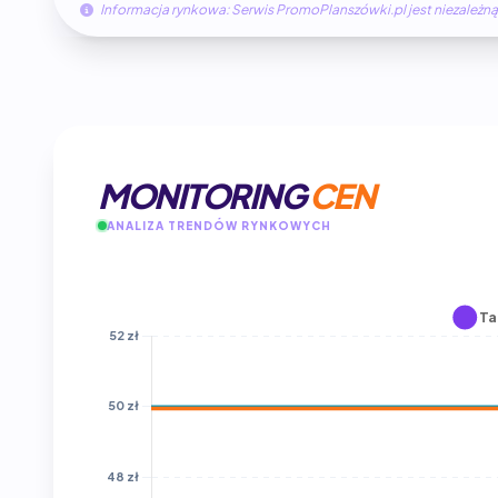
Informacja rynkowa: Serwis PromoPlanszówki.pl jest niezale
MONITORING
CEN
ANALIZA TRENDÓW RYNKOWYCH