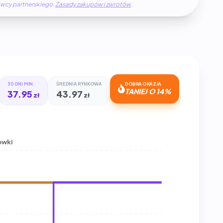
awcy partnerskiego.
Zasady zakupów i zwrotów
.
30 DNI MIN.
ŚREDNIA RYNKOWA
DOBRA OKAZJA
TANIEJ O 14%
37.95
43.97
zł
zł