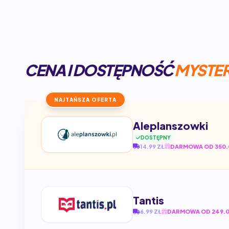
CENA I DOSTĘPNOŚĆ
MYSTER
NAJTAŃSZA OFERTA
Aleplanszowki
DOSTĘPNY
14.99 ZŁ
DARMOWA OD 350.
Tantis
6.99 ZŁ
DARMOWA OD 249.0