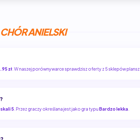
 CHÓR ANIELSKI
.95 zł
. W naszej porównywarce sprawdzisz oferty z 5 sklepów plan
?
 skali 5
. Przez graczy określana jest jako gra typu
Bardzo lekka
.
I?