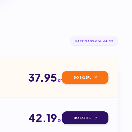
AKTUALIZACJA: 04:53
37.95
DO SKLEPU
zł
42.19
DO SKLEPU
zł