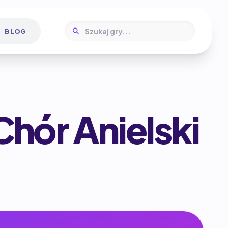
BLOG
hór Anielski