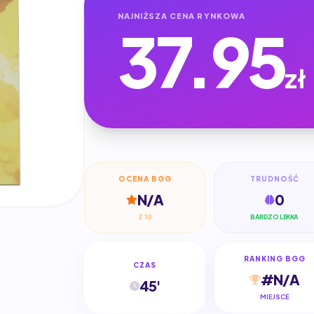
NAJNIŻSZA CENA RYNKOWA
37.95
zł
OCENA BGG
TRUDNOŚĆ
N/A
0
Z 10
BARDZO LEKKA
RANKING BGG
CZAS
#N/A
45'
MIEJSCE