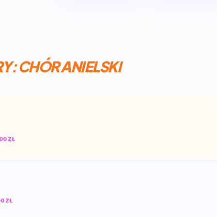
Y: CHÓR ANIELSKI
00 ZŁ
0 ZŁ