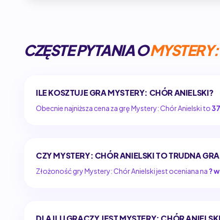
CZĘSTE PYTANIA O
MYSTERY:
ILE KOSZTUJE GRA MYSTERY: CHÓR ANIELSKI?
Obecnie najniższa cena za grę Mystery: Chór Anielski to
37
CZY MYSTERY: CHÓR ANIELSKI TO TRUDNA GRA
Złożoność gry Mystery: Chór Anielski jest oceniana na
? w
DLA ILU GRACZY JEST MYSTERY: CHÓR ANIELSK