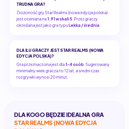
TRUDNA GRA?
Złożoność gry Star Realms (nowa edycja polska)
jest oceniana na
1.91 w skali 5
. Przez graczy
określana jest jako gra typu
Lekka / średnia
.
DLA ILU GRACZY JEST STAR REALMS (NOWA
EDYCJA POLSKA)?
Gra przeznaczona jest dla
1-4 osób
. Sugerowany
minimalny wiek gracza to 12 lat, a średni czas
rozgrywki wynosi 20 minut.
DLA KOGO BĘDZIE IDEALNA GRA
STAR REALMS (NOWA EDYCJA