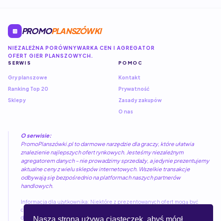
PROMO
PLANSZÓWKI
NIEZALEŻNA PORÓWNYWARKA CEN I AGREGATOR
OFERT GIER PLANSZOWYCH.
SERWIS
POMOC
Gry planszowe
Kontakt
Ranking Top 20
Prywatność
Sklepy
Zasady zakupów
O nas
O serwisie:
PromoPlanszówki.pl to darmowe narzędzie dla graczy, które ułatwia
znalezienie najlepszych ofert rynkowych. Jesteśmy niezależnym
agregatorem danych – nie prowadzimy sprzedaży, a jedynie prezentujemy
aktualne ceny z wielu sklepów internetowych. Wszelkie transakcje
odbywają się bezpośrednio na platformach naszych partnerów
handlowych.
Informacja dla użytkownika: Niektóre z prezentowanych ofert mogą być
częścią programów partnerskich. Kliknięcie w link nie wiąże się z żadnymi
dodatkowymi kosztami dla kupującego, a pozwala nam utrzymywać i rozwijać
Nasza strona używa ciasteczek, abyś mógł