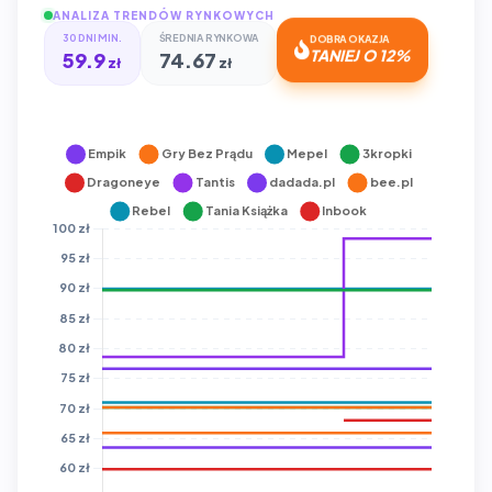
ANALIZA TRENDÓW RYNKOWYCH
30 DNI MIN.
ŚREDNIA RYNKOWA
DOBRA OKAZJA
59.9
74.67
TANIEJ O 12%
zł
zł