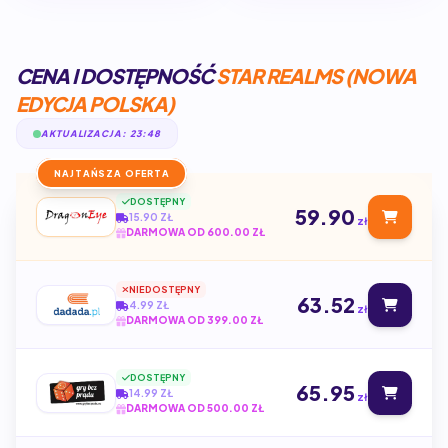
CENA I DOSTĘPNOŚĆ
STAR REALMS (NOWA
EDYCJA POLSKA)
AKTUALIZACJA: 23:48
NAJTAŃSZA OFERTA
DOSTĘPNY
59.90
15.90 ZŁ
zł
DARMOWA OD 600.00 ZŁ
NIEDOSTĘPNY
63.52
4.99 ZŁ
zł
DARMOWA OD 399.00 ZŁ
DOSTĘPNY
65.95
14.99 ZŁ
zł
DARMOWA OD 500.00 ZŁ