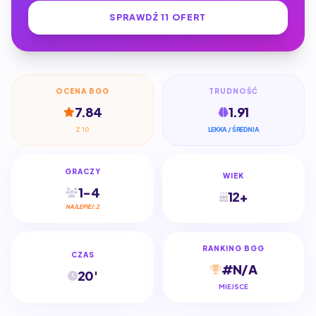
SPRAWDŹ 11 OFERT
OCENA BGG
TRUDNOŚĆ
7.84
1.91
Z 10
LEKKA / ŚREDNIA
GRACZY
WIEK
1-4
12+
NAJLEPIEJ: 2
RANKING BGG
CZAS
#N/A
20'
MIEJSCE