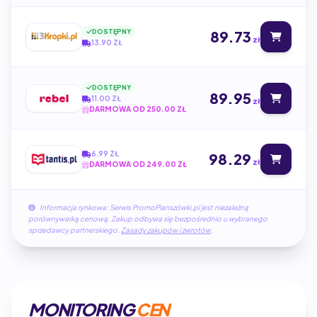
DOSTĘPNY
89.73
zł
13.90 ZŁ
DOSTĘPNY
89.95
11.00 ZŁ
zł
DARMOWA OD 250.00 ZŁ
6.99 ZŁ
98.29
zł
DARMOWA OD 249.00 ZŁ
Informacja rynkowa: Serwis PromoPlanszówki.pl jest niezależną
porównywarką cenową. Zakup odbywa się bezpośrednio u wybranego
sprzedawcy partnerskiego.
Zasady zakupów i zwrotów
.
MONITORING
CEN