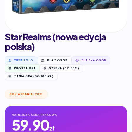
Star Realms (nowa edycja
polska)
TRYB SOLO
DLA 2 OSÓB
DLA 3-4 OSÓB
PROSTA GRA
SZYBKA (DO 30M)
TANIA GRA (DO 100 ZŁ)
ROK WYDANIA: 2021
NAJNIŻSZA CENA RYNKOWA
59.90
zł