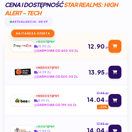
CENA I DOSTĘPNOŚĆ
STAR REALMS: HIGH
ALERT - TECH
AKTUALIZACJA: 00:59
NAJTAŃSZA OFERTA
DOSTĘPNY
12.90
15.90 ZŁ
zł
DARMOWA OD 600.00 ZŁ
NIEDOSTĘPNY
13.95
14.99 ZŁ
zł
DARMOWA OD 500.00 ZŁ
17.95 zł
NIEDOSTĘPNY
14.04
8.99 ZŁ
zł
DARMOWA OD 199.00 ZŁ
-22%
17.95 zł
DOSTĘPNY
14.04
12.99 ZŁ
zł