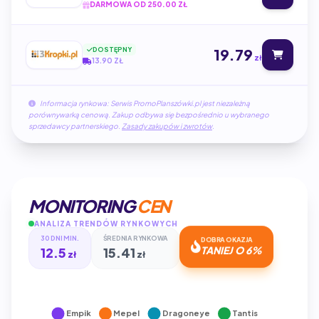
DARMOWA OD 250.00 ZŁ
DOSTĘPNY
19.79
zł
13.90 ZŁ
Informacja rynkowa: Serwis PromoPlanszówki.pl jest niezależną
porównywarką cenową. Zakup odbywa się bezpośrednio u wybranego
sprzedawcy partnerskiego.
Zasady zakupów i zwrotów
.
MONITORING
CEN
ANALIZA TRENDÓW RYNKOWYCH
30 DNI MIN.
ŚREDNIA RYNKOWA
DOBRA OKAZJA
12.5
15.41
TANIEJ O 6%
zł
zł