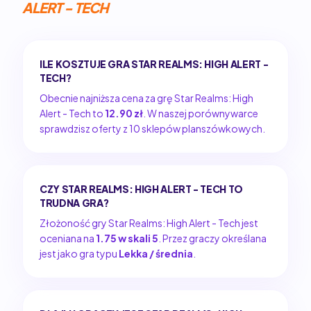
ALERT - TECH
ILE KOSZTUJE GRA STAR REALMS: HIGH ALERT -
TECH?
Obecnie najniższa cena za grę Star Realms: High
Alert - Tech to
12.90 zł
. W naszej porównywarce
sprawdzisz oferty z 10 sklepów planszówkowych.
CZY STAR REALMS: HIGH ALERT - TECH TO
TRUDNA GRA?
Złożoność gry Star Realms: High Alert - Tech jest
oceniana na
1.75 w skali 5
. Przez graczy określana
jest jako gra typu
Lekka / średnia
.