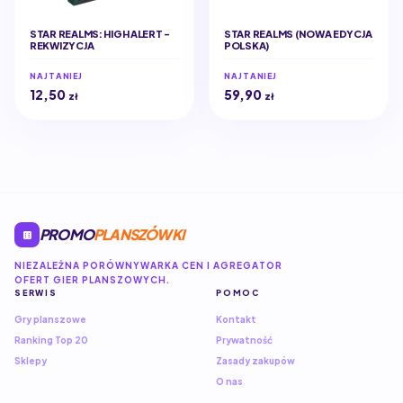
STAR REALMS: HIGH ALERT -
STAR REALMS (NOWA EDYCJA
REKWIZYCJA
POLSKA)
NAJTANIEJ
NAJTANIEJ
12,50
59,90
zł
zł
PROMO
PLANSZÓWKI
NIEZALEŻNA PORÓWNYWARKA CEN I AGREGATOR
OFERT GIER PLANSZOWYCH.
SERWIS
POMOC
Gry planszowe
Kontakt
Ranking Top 20
Prywatność
Sklepy
Zasady zakupów
O nas