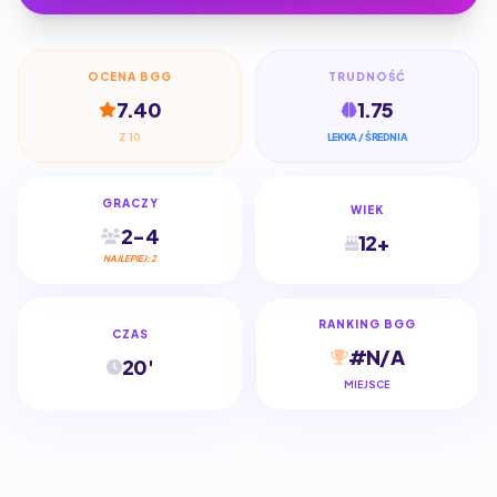
OCENA BGG
TRUDNOŚĆ
7.40
1.75
Z 10
LEKKA / ŚREDNIA
GRACZY
WIEK
2-4
12+
NAJLEPIEJ: 2
RANKING BGG
CZAS
#N/A
20'
MIEJSCE