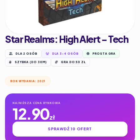
Star Realms: High Alert - Tech
DLA 2 OSÓB
DLA 3-4 OSÓB
PROSTA GRA
SZYBKA (DO 30M)
GRA DO 50 ZŁ
ROK WYDANIA: 2021
NAJNIŻSZA CENA RYNKOWA
12.90
zł
SPRAWDŹ 10 OFERT