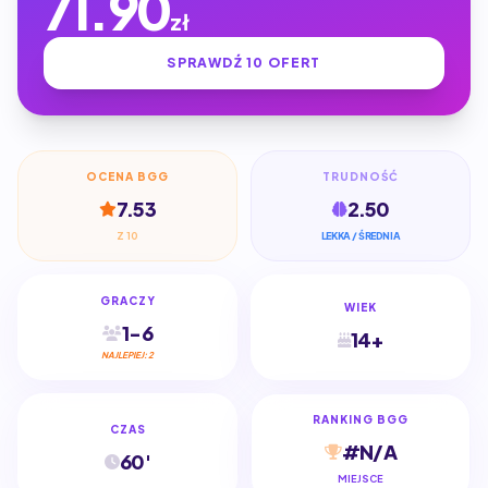
71.90
zł
SPRAWDŹ 10 OFERT
OCENA BGG
TRUDNOŚĆ
7.53
2.50
Z 10
LEKKA / ŚREDNIA
GRACZY
WIEK
1-6
14+
NAJLEPIEJ: 2
RANKING BGG
CZAS
#N/A
60'
MIEJSCE