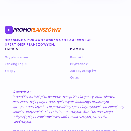
PROMO
PLANSZÓWKI
NIEZALEŻNA PORÓWNYWARKA CEN I AGREGATOR
OFERT GIER PLANSZOWYCH.
SERWIS
POMOC
Gry planszowe
Kontakt
Ranking Top 20
Prywatność
Sklepy
Zasady zakupów
O nas
O serwisie:
PromoPlanszówki.pl to darmowe narzędzie dla graczy, które ułatwia
znalezienie najlepszych ofert rynkowych. Jesteśmy niezależnym
agregatorem danych – nie prowadzimy sprzedaży, a jedynie prezentujemy
aktualne ceny z wielu sklepów internetowych. Wszelkie transakcje
odbywają się bezpośrednio na platformach naszych partnerów
handlowych.