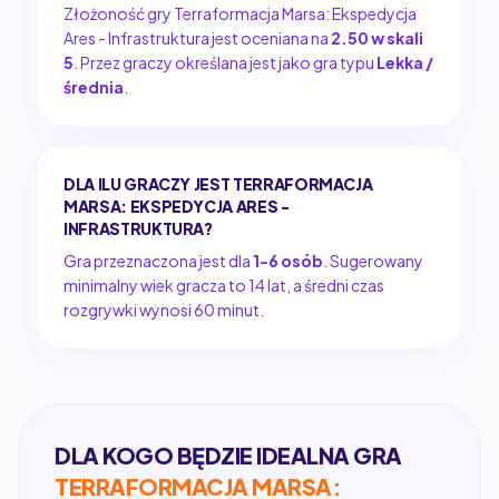
Złożoność gry Terraformacja Marsa: Ekspedycja
Ares - Infrastruktura jest oceniana na
2.50 w skali
5
. Przez graczy określana jest jako gra typu
Lekka /
średnia
.
DLA ILU GRACZY JEST TERRAFORMACJA
MARSA: EKSPEDYCJA ARES -
INFRASTRUKTURA?
Gra przeznaczona jest dla
1-6 osób
. Sugerowany
minimalny wiek gracza to 14 lat, a średni czas
rozgrywki wynosi 60 minut.
DLA KOGO BĘDZIE IDEALNA GRA
TERRAFORMACJA MARSA: