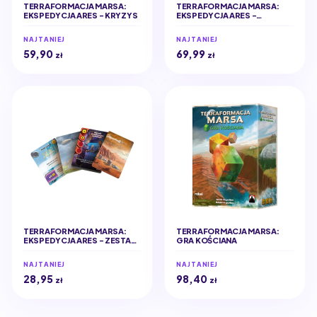
TERRAFORMACJA MARSA:
TERRAFORMACJA MARSA:
EKSPEDYCJA ARES - KRYZYS
EKSPEDYCJA ARES -
ODKRYCIA
NAJTANIEJ
NAJTANIEJ
59,90
69,99
zł
zł
TERRAFORMACJA MARSA:
TERRAFORMACJA MARSA:
EKSPEDYCJA ARES - ZESTAW
GRA KOŚCIANA
DODATKOWY #2 (17 KART)
NAJTANIEJ
NAJTANIEJ
28,95
98,40
zł
zł