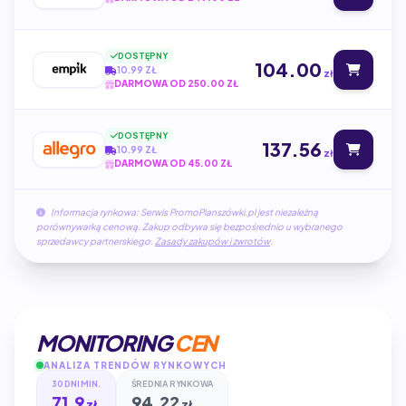
DOSTĘPNY
104.00
10.99 ZŁ
zł
DARMOWA OD 250.00 ZŁ
DOSTĘPNY
137.56
10.99 ZŁ
zł
DARMOWA OD 45.00 ZŁ
Informacja rynkowa: Serwis PromoPlanszówki.pl jest niezależną
porównywarką cenową. Zakup odbywa się bezpośrednio u wybranego
sprzedawcy partnerskiego.
Zasady zakupów i zwrotów
.
MONITORING
CEN
ANALIZA TRENDÓW RYNKOWYCH
30 DNI MIN.
ŚREDNIA RYNKOWA
71.9
94.22
zł
zł