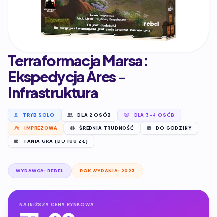
Terraformacja Marsa:
Ekspedycja Ares -
Infrastruktura
TRYB SOLO
DLA 2 OSÓB
DLA 3-4 OSÓB
IMPREZOWA
ŚREDNIA TRUDNOŚĆ
DO GODZINY
TANIA GRA (DO 100 ZŁ)
WYDAWCA: REBEL
ROK WYDANIA: 2023
NAJNIŻSZA CENA RYNKOWA