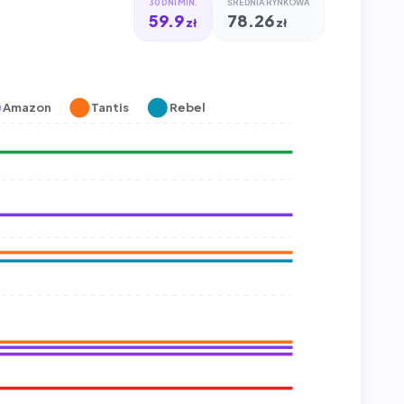
30 DNI MIN.
ŚREDNIA RYNKOWA
59.9
78.26
zł
zł