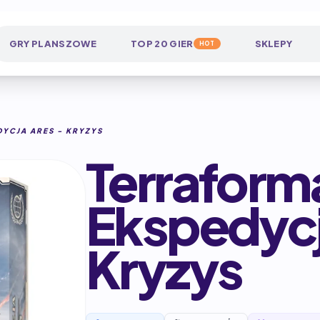
GRY PLANSZOWE
TOP 20 GIER
SKLEPY
HOT
YCJA ARES - KRYZYS
Terraform
Ekspedycj
Kryzys