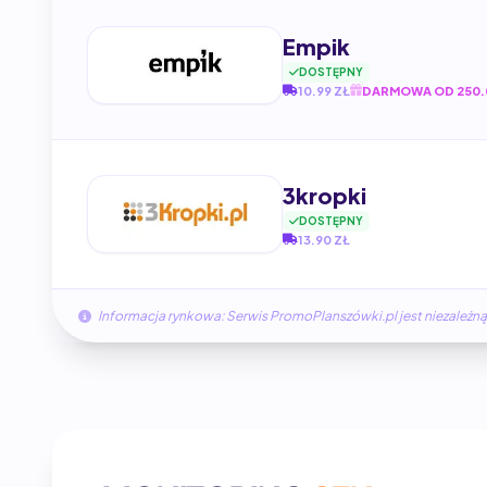
Empik
DOSTĘPNY
10.99 ZŁ
DARMOWA OD 250.
3kropki
DOSTĘPNY
13.90 ZŁ
Informacja rynkowa: Serwis PromoPlanszówki.pl jest niezale