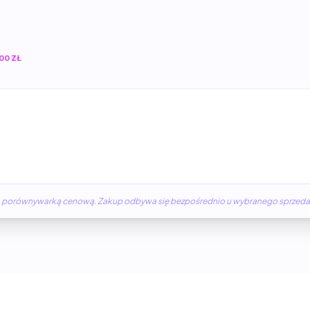
00 ZŁ
żną porównywarką cenową. Zakup odbywa się bezpośrednio u wybranego sprzed