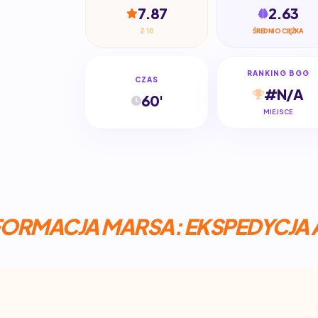
7.87
2.63
Z 10
ŚREDNIO CIĘŻKA
RANKING BGG
CZAS
#N/A
60'
MIEJSCE
ORMACJA MARSA: EKSPEDYCJA A