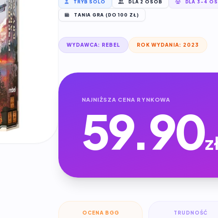
TRYB SOLO
DLA 2 OSÓB
DLA 3-4 O
TANIA GRA (DO 100 ZŁ)
WYDAWCA: REBEL
ROK WYDANIA: 2023
NAJNIŻSZA CENA RYNKOWA
59.90
z
OCENA BGG
TRUDNOŚĆ