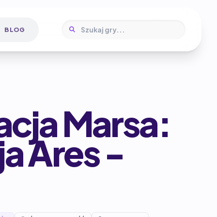
BLOG
acja Marsa:
a Ares -