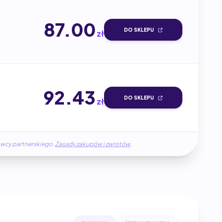
87.00
DO SKLEPU
zł
92.43
DO SKLEPU
zł
awcy partnerskiego.
Zasady zakupów i zwrotów
.