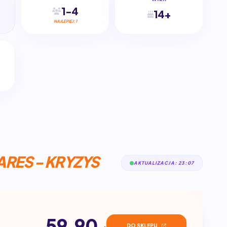
1-4
14+
NAJLEPIEJ: 1
RES - KRYZYS
AKTUALIZACJA: 23:07
59.90
DO SKLEPU