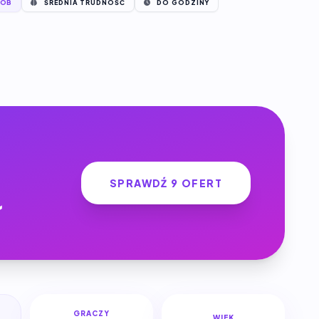
SÓB
ŚREDNIA TRUDNOŚĆ
DO GODZINY
SPRAWDŹ 9 OFERT
ł
GRACZY
WIEK