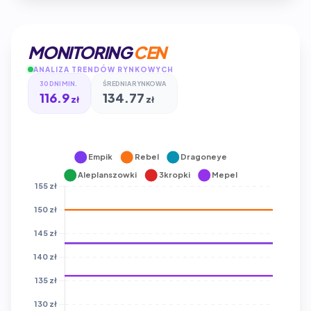
MONITORING
CEN
ANALIZA TRENDÓW RYNKOWYCH
30 DNI MIN.
ŚREDNIA RYNKOWA
116.9
134.77
zł
zł