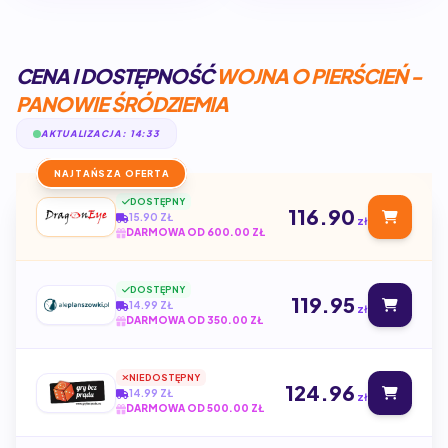
CENA I DOSTĘPNOŚĆ
WOJNA O PIERŚCIEŃ -
PANOWIE ŚRÓDZIEMIA
AKTUALIZACJA: 14:33
NAJTAŃSZA OFERTA
DOSTĘPNY
116.90
15.90 ZŁ
zł
DARMOWA OD 600.00 ZŁ
DOSTĘPNY
119.95
14.99 ZŁ
zł
DARMOWA OD 350.00 ZŁ
NIEDOSTĘPNY
124.96
14.99 ZŁ
zł
DARMOWA OD 500.00 ZŁ