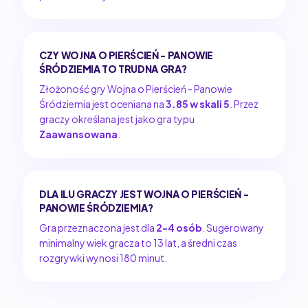
CZY WOJNA O PIERŚCIEŃ - PANOWIE
ŚRÓDZIEMIA TO TRUDNA GRA?
Złożoność gry Wojna o Pierścień - Panowie
Śródziemia jest oceniana na
3.85 w skali 5
. Przez
graczy określana jest jako gra typu
Zaawansowana
.
DLA ILU GRACZY JEST WOJNA O PIERŚCIEŃ -
PANOWIE ŚRÓDZIEMIA?
Gra przeznaczona jest dla
2-4 osób
. Sugerowany
minimalny wiek gracza to 13 lat, a średni czas
rozgrywki wynosi 180 minut.