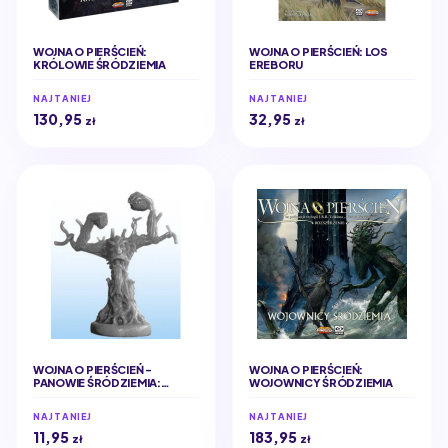
WOJNA O PIERŚCIEŃ:
WOJNA O PIERŚCIEŃ: LOS
KRÓLOWIE ŚRÓDZIEMIA
EREBORU
NAJTANIEJ
NAJTANIEJ
130,95
32,95
zł
zł
WOJNA O PIERŚCIEŃ -
WOJNA O PIERŚCIEŃ:
PANOWIE ŚRÓDZIEMIA:
WOJOWNICY ŚRÓDZIEMIA
DRZEWIEC
NAJTANIEJ
NAJTANIEJ
11,95
183,95
zł
zł