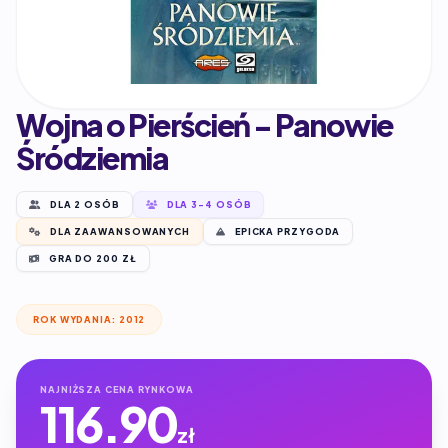
Wojna o Pierścień - Panowie
Śródziemia
DLA 2 OSÓB
DLA 3-4 OSÓB
DLA ZAAWANSOWANYCH
EPICKA PRZYGODA
GRA DO 200 ZŁ
ROK WYDANIA: 2012
NAJNIŻSZA CENA RYNKOWA
116.90
zł