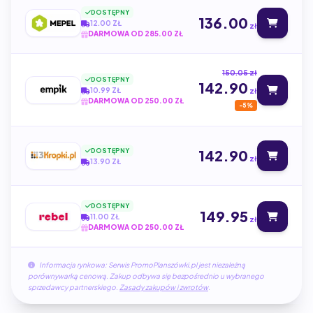
DOSTĘPNY
136.00
12.00 ZŁ
zł
DARMOWA OD 285.00 ZŁ
150.05 zł
DOSTĘPNY
142.90
10.99 ZŁ
zł
DARMOWA OD 250.00 ZŁ
-5%
DOSTĘPNY
142.90
zł
13.90 ZŁ
DOSTĘPNY
149.95
11.00 ZŁ
zł
DARMOWA OD 250.00 ZŁ
Informacja rynkowa: Serwis PromoPlanszówki.pl jest niezależną
porównywarką cenową. Zakup odbywa się bezpośrednio u wybranego
sprzedawcy partnerskiego.
Zasady zakupów i zwrotów
.