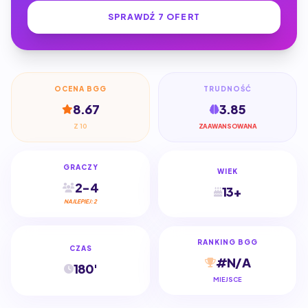
SPRAWDŹ 7 OFERT
OCENA BGG
TRUDNOŚĆ
8.67
3.85
Z 10
ZAAWANSOWANA
GRACZY
WIEK
2-4
13+
NAJLEPIEJ: 2
RANKING BGG
CZAS
#N/A
180'
MIEJSCE