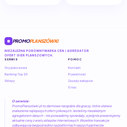
PROMO
PLANSZÓWKI
NIEZALEŻNA PORÓWNYWARKA CEN I AGREGATOR
OFERT GIER PLANSZOWYCH.
SERWIS
POMOC
Gry planszowe
Kontakt
Ranking Top 20
Prywatność
Sklepy
Zasady zakupów
O nas
O serwisie:
PromoPlanszówki.pl to darmowe narzędzie dla graczy, które ułatwia
znalezienie najlepszych ofert rynkowych. Jesteśmy niezależnym
agregatorem danych – nie prowadzimy sprzedaży, a jedynie prezentujemy
aktualne ceny z wielu sklepów internetowych. Wszelkie transakcje
odbywają się bezpośrednio na platformach naszych partnerów