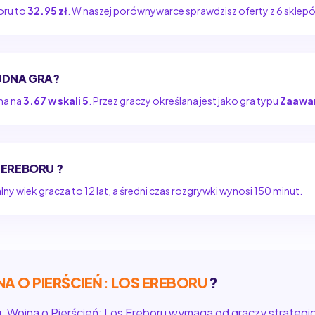
oru to
32.95 zł
. W naszej porównywarce sprawdzisz oferty z 6 skl
RUDNA GRA?
na na
3.67 w skali 5
. Przez graczy określana jest jako gra typu
Zaawa
 EREBORU ?
y wiek gracza to 12 lat, a średni czas rozgrywki wynosi 150 minut.
A O PIERŚCIEŃ: LOS EREBORU
?
a
, Wojna o Pierścień: Los Ereboru wymaga od graczy strategic