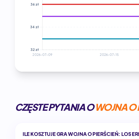
CZĘSTE PYTANIA O
WOJNA O 
ILE KOSZTUJE GRA WOJNA O PIERŚCIEŃ: LOS E