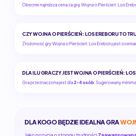
Obecnie najniższa cena za grę Wojna o Pierścień: Los Ereb
CZY WOJNA O PIERŚCIEŃ: LOS EREBORU TO T
Złożoność gry Wojna o Pierścień: Los Ereboru jest ocenia
DLA ILU GRACZY JEST WOJNA O PIERŚCIEŃ: LOS
Gra przeznaczona jest dla
2-4 osób
. Sugerowany minimaln
DLA KOGO BĘDZIE IDEALNA GRA
WOJN
Jako pozycja o stopniu trudności
Zaawansowan