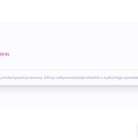
00 ZŁ
żną porównywarką cenową. Zakup odbywa się bezpośrednio u wybranego sprzed