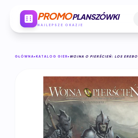
PROMO
PLANSZÓWKI
NAJLEPSZE OKAZJE
GŁÓWNA
KATALOG GIER
WOJNA O PIERŚCIEŃ: LOS EREB