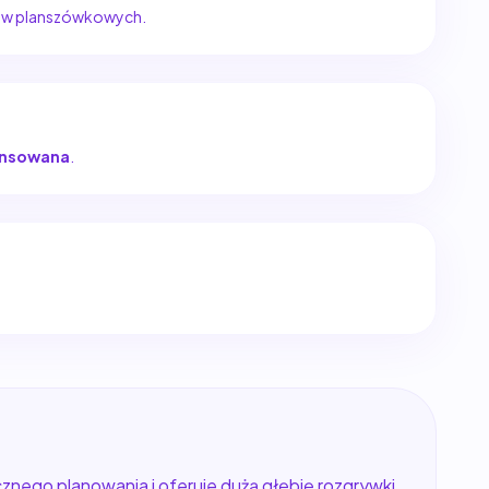
epów planszówkowych.
nsowana
.
znego planowania i oferuje dużą głębię rozgrywki.