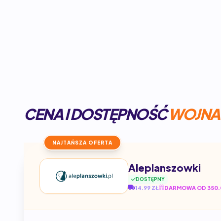
CENA I DOSTĘPNOŚĆ
WOJNA 
NAJTAŃSZA OFERTA
Aleplanszowki
DOSTĘPNY
14.99 ZŁ
DARMOWA OD 350.