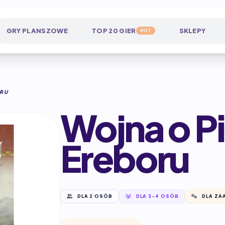
GRY PLANSZOWE
TOP 20 GIER
SKLEPY
HOT
ORU
Wojna o Pi
Ereboru
DLA 2 OSÓB
DLA 3-4 OSÓB
DLA ZA