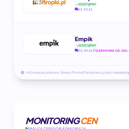
DOSTĘPNY
13.90 ZŁ
Empik
DOSTĘPNY
10.99 ZŁ
DARMOWA OD 250.
Informacja rynkowa: Serwis PromoPlanszówki.pl jest niezale
MONITORING
CEN
ANALIZA TRENDÓW RYNKOWYCH