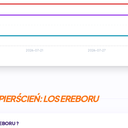
PIERŚCIEŃ: LOS EREBORU
REBORU ?