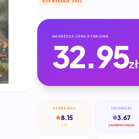
ROK WYDANIA: 2022
NAJNIŻSZA CENA RYNKOWA
32.95
zł
OCENA BGG
TRUDNOŚĆ
8.15
3.67
Z 10
ZAAWANSOWANA