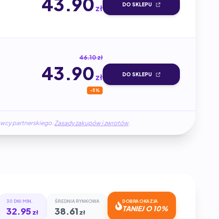
43.90
DO SKLEPU
zł
46.10 zł
43.90
DO SKLEPU
zł
-5%
awcy partnerskiego.
Zasady zakupów i zwrotów
.
30 DNI MIN.
ŚREDNIA RYNKOWA
DOBRA OKAZJA
TANIEJ O 10%
32.95
38.61
zł
zł