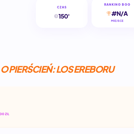
RANKING BGG
CZAS
#N/A
150'
MIEJSCE
O PIERŚCIEŃ: LOS EREBORU
00 ZŁ