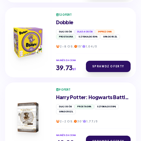
12 OFERT
Dobble
DLA 2 OSÓB
DLA 3-4 OSÓB
IMPREZOWA
PROSTA GRA
SZYBKA (DO 30M)
GRA DO 50 ZŁ
2-8 OS.
15'
1.04/5
NAJNIŻSZA CENA
39.73
SPRAWDŹ OFERTY
zł
9 OFERT
Harry Potter: Hogwarts Battle - Obrona przed czarną magią
DLA 2 OSÓB
PROSTA GRA
SZYBKA (DO 30M)
GRA DO 50 ZŁ
2-2 OS.
30'
1.77/5
NAJNIŻSZA CENA