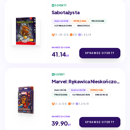
3 OFERTY
Sabotażysta
DLA 3-4 OSÓB
IMPREZOWA
PROSTA GRA
SZYBKA (DO 30M)
GRA DO 50 ZŁ
3-10 OS.
30'
1.32/5
NAJNIŻSZA CENA
41.14
SPRAWDŹ OFERTY
zł
5 OFERT
Marvel: Rękawica Nieskończoności
DLA 2 OSÓB
DLA 3-4 OSÓB
IMPREZOWA
PROSTA GRA
SZYBKA (DO 30M)
GRA DO 50 ZŁ
2-6 OS.
15'
1.24/5
NAJNIŻSZA CENA
39.90
SPRAWDŹ OFERTY
zł