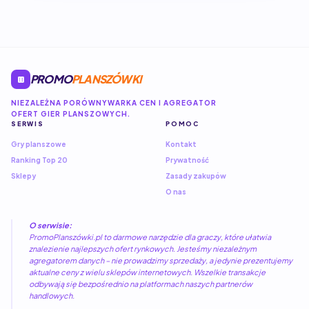
PROMO
PLANSZÓWKI
NIEZALEŻNA PORÓWNYWARKA CEN I AGREGATOR
OFERT GIER PLANSZOWYCH.
SERWIS
POMOC
Gry planszowe
Kontakt
Ranking Top 20
Prywatność
Sklepy
Zasady zakupów
O nas
O serwisie:
PromoPlanszówki.pl to darmowe narzędzie dla graczy, które ułatwia
znalezienie najlepszych ofert rynkowych. Jesteśmy niezależnym
agregatorem danych – nie prowadzimy sprzedaży, a jedynie prezentujemy
aktualne ceny z wielu sklepów internetowych. Wszelkie transakcje
odbywają się bezpośrednio na platformach naszych partnerów
handlowych.