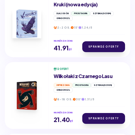
Kruki (nowa edycja)
DLA 2 OSÓB
PROSTA GRA
SZYBKA (DO 30M)
GRA DO 50 ZŁ
2-2 OS.
15'
1.24/5
NAJNIŻSZA CENA
41.91
SPRAWDŹ OFERTY
zł
12 OFERT
Wilkołaki z Czarnego Lasu
IMPREZOWA
PROSTA GRA
SZYBKA (DO 30M)
GRA DO 50 ZŁ
8-18 OS.
30'
1.31/5
NAJNIŻSZA CENA
21.40
SPRAWDŹ OFERTY
zł