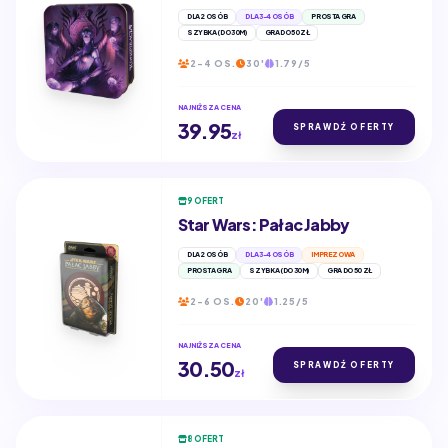
DLA 2 OSÓB
DLA 3-4 OSÓB
PROSTA GRA
SZYBKA (DO 30M)
GRA DO 50 ZŁ
2-4 OS.
30'
1.79/5
NAJNIŻSZA CENA
39.95
SPRAWDŹ OFERTY
zł
9 OFERT
Star Wars: Pałac Jabby
DLA 2 OSÓB
DLA 3-4 OSÓB
IMPREZOWA
PROSTA GRA
SZYBKA (DO 30M)
GRA DO 50 ZŁ
2-6 OS.
20'
1.25/5
NAJNIŻSZA CENA
30.50
SPRAWDŹ OFERTY
zł
8 OFERT