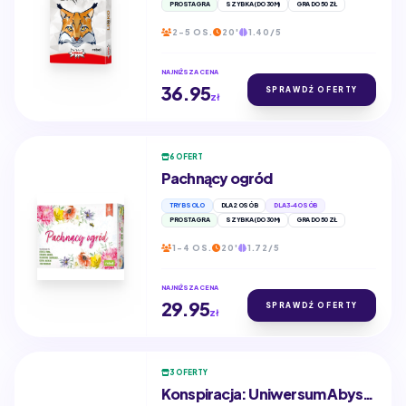
PROSTA GRA
SZYBKA (DO 30M)
GRA DO 50 ZŁ
2-5 OS.
20'
1.40/5
NAJNIŻSZA CENA
36.95
SPRAWDŹ OFERTY
zł
6 OFERT
Pachnący ogród
TRYB SOLO
DLA 2 OSÓB
DLA 3-4 OSÓB
PROSTA GRA
SZYBKA (DO 30M)
GRA DO 50 ZŁ
1-4 OS.
20'
1.72/5
NAJNIŻSZA CENA
29.95
SPRAWDŹ OFERTY
zł
3 OFERTY
Konspiracja: Uniwersum Abyss (edycja fioletowa)