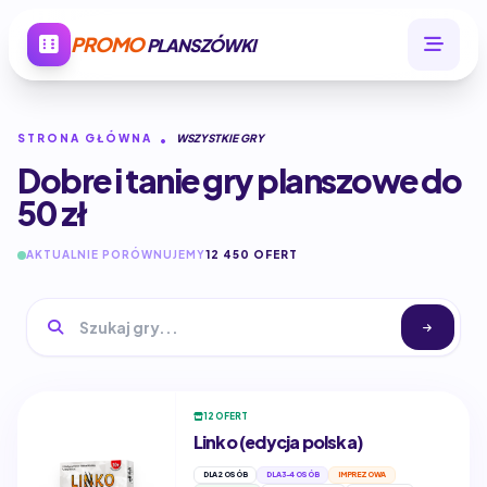
PROMO
PLANSZÓWKI
STRONA GŁÓWNA
WSZYSTKIE GRY
Dobre i tanie gry planszowe do
50 zł
AKTUALNIE PORÓWNUJEMY
12 450 OFERT
12 OFERT
Linko (edycja polska)
DLA 2 OSÓB
DLA 3-4 OSÓB
IMPREZOWA