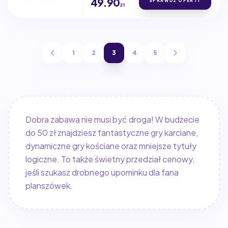
49.90
SPRAWDŹ OFERTY
zł
1
2
3
4
5
Dobra zabawa nie musi być droga! W budżecie
do 50 zł znajdziesz fantastyczne gry karciane,
dynamiczne gry kościane oraz mniejsze tytuły
logiczne. To także świetny przedział cenowy,
jeśli szukasz drobnego upominku dla fana
planszówek.